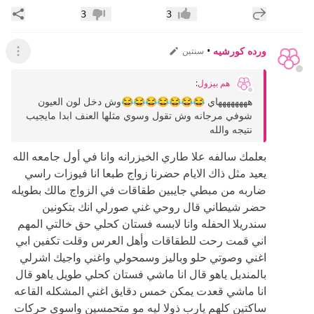
إضافة رد جديد
مشار
3
3
إعجاب
عدم إعجاب
ورده كورشيه
•
سنتين
عرض ال
هم بيزول
:
ههههههههاي 😂😂😂😂😂😂😂وش دخل لون العيون
شوفي مرجانه وش تقول وسوي مثلها العنف ابدا مايجيب
نتيجه والله
بعلمك سالفه علا طاري الخيزرانه وانا في أول جامعه الله
يعيد مثل ذاك الايام حضرنا زواج طبعا انا فيوزات راسي
ضاربه من مبطي جايبين طقاقات في الزواج مالك بطويله
حضر شيطاني قال روحي غني صورلي انك بتكونين
سندريلا الحفله وانا لابسه فستان كحلي حق خالتي المهم
اني قمت رحت للطقاقات وأهل العرس وقلت تكفين ابي
اغني وصوتي حلو وباليز وسمحولي واغني واجيك اشرلي
بالمنديل ياهو قال انا ماشي فستان كحلي طويل ياهو قال
انا ماشي قعدت يمكن خمس دقايق اغني المشكله القاعه
ساكتين كلهم يارب ذولا ليه مو متحمسين واسوي حركات