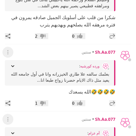
ومراهقه فطبيعي يصير بينهم بعض الشد...
شكرا من قلب على أسلوبك الجميل صادقه يمرون في
فتره مرهقه الله يصلحهم ويهديهم يترب
إضافة رد جديد
مشار
2
0
إعجاب
عدم إعجاب
•
Sh.Aa.077
سنتين
عرض ال
ورده كورشيه
:
بعلمك سالفه علا طاري الخيزرانه وانا في أول جامعه الله
يعيد مثل ذاك الايام حضرنا زواج طبعا انا...
🤣🤣🤣🤣الله يسعدك
إضافة رد جديد
مشار
1
0
إعجاب
عدم إعجاب
•
Sh.Aa.077
سنتين
عرض ال
أم عزام
: