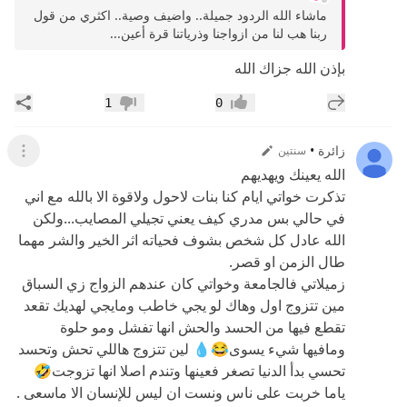
ماشاء الله الردود جميلة.. واضيف وصية.. اكثري من قول
ربنا هب لنا من ازواجنا وذرياتنا قرة أعين...
بإذن الله جزاك الله
إضافة رد جديد
مشار
1
0
إعجاب
عدم إعجاب
زائرة
•
سنتين
عرض ال
الله يعينك ويهديهم
تذكرت خواتي ايام كنا بنات لاحول ولاقوة الا بالله مع اني
في حالي بس مدري كيف يعني تجيلي المصايب...ولكن
الله عادل كل شخص بشوف فحياته اثر الخير والشر مهما
طال الزمن او قصر.
زميلاتي فالجامعة وخواتي كان عندهم الزواج زي السباق
مين تتزوج اول وهاك لو يجي خاطب ومايجي لهديك تقعد
تقطع فيها من الحسد والحش انها تفشل ومو حلوة
ومافيها شيء يسوى😂💧 لين تتزوج هاللي تحش وتحسد
تحسي بدأ الدنيا تصغر فعينها وتندم اصلا انها تزوجت🤣
ياما خربت على ناس ونست ان ليس للإنسان الا ماسعى .