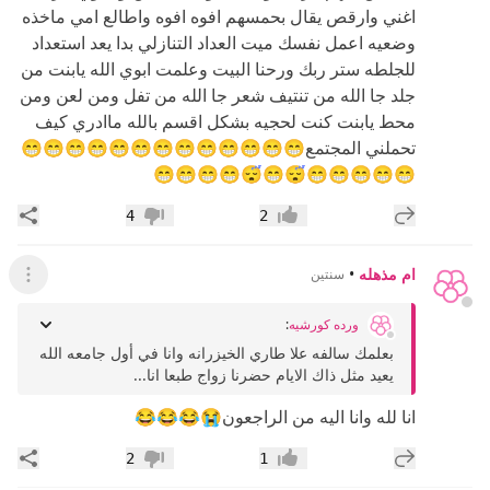
اغني وارقص يقال بحمسهم افوه افوه واطالع امي ماخذه
وضعيه اعمل نفسك ميت العداد التنازلي بدا يعد استعداد
للجلطه ستر ربك ورحنا البيت وعلمت ابوي الله يابنت من
جلد جا الله من تنتيف شعر جا الله من تفل ومن لعن ومن
محط يابنت كنت لحجيه بشكل اقسم بالله ماادري كيف
تحملني المجتمع😁😁😁😁😁😁😁😁😁😁😁😁😁
😁😁😁😁😁😴😁😴😁😁😁😁
إضافة رد جديد
مشار
4
2
إعجاب
عدم إعجاب
ام مذهله
•
سنتين
عرض ال
ورده كورشيه
:
بعلمك سالفه علا طاري الخيزرانه وانا في أول جامعه الله
يعيد مثل ذاك الايام حضرنا زواج طبعا انا...
انا لله وانا اليه من الراجعون😭😂😂😂
إضافة رد جديد
مشار
2
1
إعجاب
عدم إعجاب