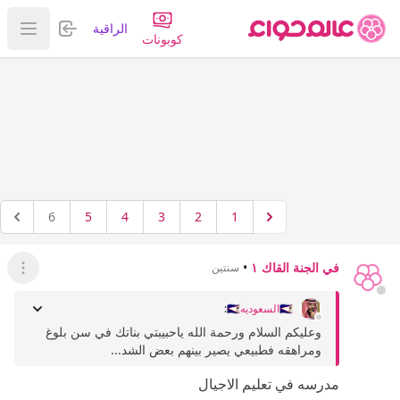
تسجيل الدخول
الراقية
عرض ا
كوبونات
6
5
4
3
2
1
في الجنة القاك ١
•
سنتين
عرض ال
🇸🇦السعوديه🇸🇦
:
وعليكم السلام ورحمة الله ياحبيبتي بناتك في سن بلوغ
ومراهقه فطبيعي يصير بينهم بعض الشد...
مدرسه في تعليم الاجيال