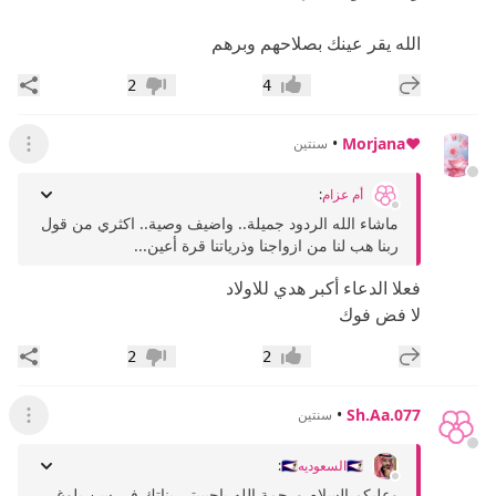
الله يقر عينك بصلاحهم وبرهم
إضافة رد جديد
مشار
2
4
إعجاب
عدم إعجاب
•
♥️Morjana
سنتين
عرض ال
أم عزام
:
ماشاء الله الردود جميلة.. واضيف وصية.. اكثري من قول
ربنا هب لنا من ازواجنا وذرياتنا قرة أعين...
فعلا الدعاء أكبر هدي للاولاد
لا فض فوك
إضافة رد جديد
مشار
2
2
إعجاب
عدم إعجاب
•
Sh.Aa.077
سنتين
عرض ال
🇸🇦السعوديه🇸🇦
:
وعليكم السلام ورحمة الله ياحبيبتي بناتك في سن بلوغ