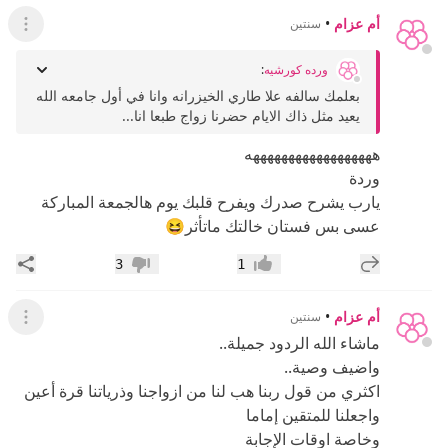
أم عزام
•
سنتين
عرض ال
ورده كورشيه
:
بعلمك سالفه علا طاري الخيزرانه وانا في أول جامعه الله
يعيد مثل ذاك الايام حضرنا زواج طبعا انا...
ههههههههههههههههههه
وردة
يارب يشرح صدرك ويفرح قلبك يوم هالجمعة المباركة
عسى بس فستان خالتك ماتأثر😆
إضافة رد جديد
مشار
3
1
إعجاب
عدم إعجاب
أم عزام
•
سنتين
عرض ال
ماشاء الله الردود جميلة..
واضيف وصية..
اكثري من قول ربنا هب لنا من ازواجنا وذرياتنا قرة أعين
واجعلنا للمتقين إماما
وخاصة اوقات الإجابة