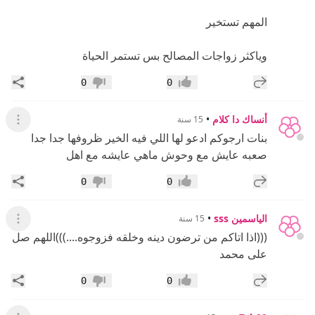
المهم تستخير
وياكثر زواجات المصالح بس تستمر الحياة
إضافة رد جديد
مشار
0
0
إعجاب
عدم إعجاب
أنساك دا كلام
•
15 سنة
عرض ال
بنات ارجوكم ادعو لها اللي فيه الخير ظروفها جدا جدا
صعبه عايش مع وحوش ماهي عايشه مع اهل
إضافة رد جديد
مشار
0
0
إعجاب
عدم إعجاب
الياسمين sss
•
15 سنة
عرض القائ
(((اذا اتاكم من ترضون دينه وخلقه فزوجوه....)))اللهم صل
على محمد
إضافة رد جديد
مشار
0
0
إعجاب
عدم إعجاب