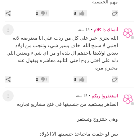
مهم الجنسيه
إضافة رد جديد
مشار
0
0
إعجاب
عدم إعجاب
أنساك دا كلام
•
15 سنة
عرض ال
الله يجزي خير على كل من ردت علي انا معترضه لانه
اجنبي لا سمح الله اخاف يسير شيء وتنجب من اولاد
بعدين اولادها ياخذهم ال بلده او من اي شيء وبعدين اللي
دله على اختي زوج اختي الثانيه معاشره ويقول عنه
محترم مره
إضافة رد جديد
مشار
0
0
إعجاب
عدم إعجاب
استغفروا ربكم
•
15 سنة
عرض ال
الظاهر بيستفيد من جنسيتها في فتح مشاريع تجاريه
وهي جتتزوج وتستقر
بس لو خلفت ماحياخذ جنسيتها الا الاولاد