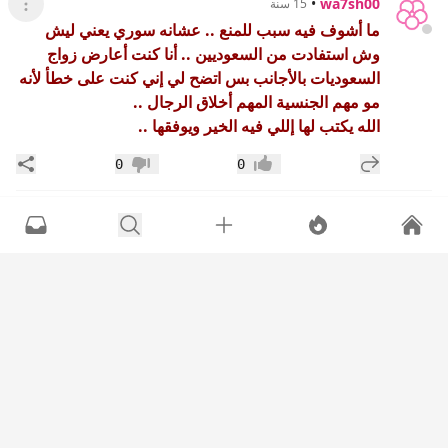
•
wa7sh00
15 سنة
عرض القائ
ما أشوف فيه سبب للمنع .. عشانه سوري يعني ليش
وش استفادت من السعوديين .. أنا كنت أعارض زواج
السعوديات بالأجانب بس اتضح لي إني كنت على خطأ لأنه
مو مهم الجنسية المهم أخلاق الرجال ..
الله يكتب لها إللي فيه الخير ويوفقها ..
إضافة رد جديد
مشار
0
0
إعجاب
عدم إعجاب
منجه ورديه
•
15 سنة
عرض القائ
اذا جاءكم من ترضون خلقه ودينه زوجوه
إضافة رد جديد
مشار
0
0
إعجاب
عدم إعجاب
أم معن4
•
15 سنة
عرض القائ
غلطانة بعدين بتندم حلاة الثوب رقعته منه فيه
إضافة رد جديد
مشار
0
0
إعجاب
عدم إعجاب