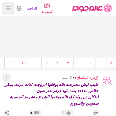
تسجيل الدخول
الراقية
عرض ا
كوبونات
11
10
...
7
6
5
...
2
1
(زهرة البيلسان)
•
15 سنة
عرض ال
طيب ليش معترضه الله يوفقها اتزوجت ثلاث مرات يمكن
خلاص ما احد يتقدملها حرام تعترضون
اذاكان دين واخلاق الله يوفقها الشرع ماشرط الجنسية
سعودي ولاسوري
إضافة رد جديد
مشار
0
0
إعجاب
عدم إعجاب