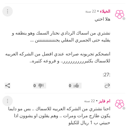
الخيلاء
•
22 سنة
عرض ال
هلا اختي
نشتري من اسماك الردادي نختار السمك وهو ينظفه و
يقليه حتى الجمبري المقلي يجننننننننننننن ...
انصحكم تجربونه صراحه عندي افضل من الشركه العربيه
للاسماك بكثيرررررررررر.. و فروعه كثيره..
:27:
إضافة رد جديد
مشار
0
0
إعجاب
عدم إعجاب
ام فايز
•
22 سنة
عرض ال
احنا نشتري من الشركه العربيه للاسماك .. بس مو دايما
يكون طازج مرات ومرات .. وهم يقلون او يشوون اذا
حبيتي ب 1 ريال للكيلو