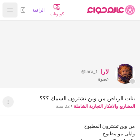
تسجيل الدخول
الراقية
عرض ا
كوبونات
لارا
@lara_1
عضوة
بنات الرياض من وين تشترون السمك ؟؟؟
عرض ا
المشاريع والافكار التجارية الشاملة
•
22 سنة
من وين تشترون المطبوخ
وايلى مو مطبوخ