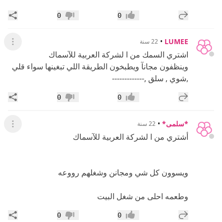
إضافة رد جديد
مشار
0
0
إعجاب
عدم إعجاب
•
LUMEE
22 سنة
عرض ال
اشتري السمك من ا لشركة العربية للآسماك
وينظفون مجانآ ويطبخون الطريقة اللي تبغينها سواء قلي
,شوي , سلق ,-------------
إضافة رد جديد
مشار
0
0
إعجاب
عدم إعجاب
*سلمى*
•
22 سنة
عرض ال
أشتري من ا لشركة العربية للآسماك
ويسوون كل شي ومجانن وشغلهم رووعه
وطعمه احلى من شغل البيت
إضافة رد جديد
مشار
0
0
إعجاب
عدم إعجاب