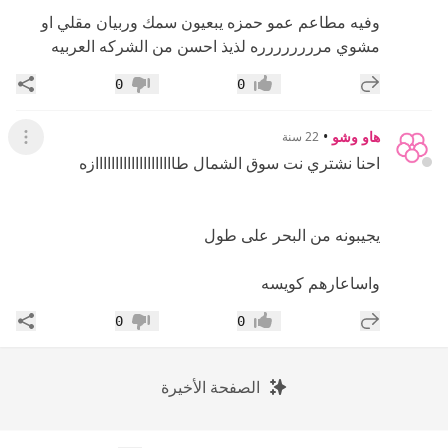
وفيه مطاعم عمو حمزه يبعيون سمك وربيان مقلي او
مشوي مرررررررره لذيذ احسن من الشركه العربيه
إضافة رد جديد
مشار
0
0
إعجاب
عدم إعجاب
هاو وشو
•
22 سنة
عرض ال
احنا نشتري نت سوق الشمال طاااااااااااااااااااازه
يجيبونه من البحر على طول
واساعارهم كويسه
إضافة رد جديد
مشار
0
0
إعجاب
عدم إعجاب
الصفحة الأخيرة