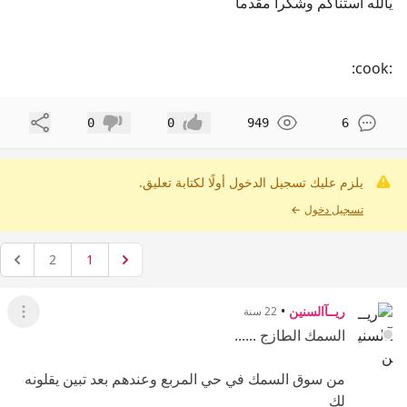
يالله استناكم وشكرا مقدما
:cook:
مشاركة
0
0
949
6
إعجاب
عدم إعجاب
يلزم عليك تسجيل الدخول أولًا لكتابة تعليق.
تسجيل دخول
←
2
1
ريــآالسنين
•
22 سنة
عرض ال
السمك الطازج ......
من سوق السمك في حي المربع وعندهم بعد تبين يقلونه
لك