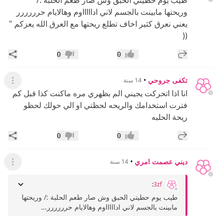
وريحتها مابينت بالجسم لاني اداااااوم وهالايام حرررررر
يعني نعرق كثير اخاف تطلع ريحتها مع العرق الله يعزكم "
((
إضافة رد جديد
مشار
0
0
إعجاب
عدم إعجاب
تكفى جروحي
•
14 سنة
عرض ال
انا اذا اتحركت يجيني الم بظهري مره ماكنت كذا قبل كم
فترت استخدامك والريحه لحظتي او الي حولك لحظو
ريحة الحلبه
إضافة رد جديد
مشار
0
0
إعجاب
عدم إعجاب
ديني عصمت امري
•
14 سنة
عرض ال
:
3zf
طيب يوم حطيتي الحبق وش صار طعم الحلبة :/ وريحتها
مابينت بالجسم لاني اداااااوم وهالايام حرررررر...