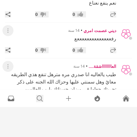
نعم ينفع نعناع
إضافة رد جديد
مشار
0
0
إعجاب
عدم إعجاب
ديني عصمت امري
•
14 سنة
عرض ال
رفععععععععععععععع
إضافة رد جديد
مشار
0
0
إعجاب
عدم إعجاب
العااااااااشقة....
•
14 سنة
عرض القائ
طيب يالغاليه انا صدري مره مترهل تنفع هذي الطريقه
معايً وهل سمنتي عليها وحزاك الله الجنه على ذكر
تجربتك جعلها في ميزان حسناتك يارب العالمين
إضافة رد جديد
مشار
0
0
إعجاب
عدم إعجاب
ديني عصمت امري
•
14 سنة
عرض القائ
العااااااااشقة....
: