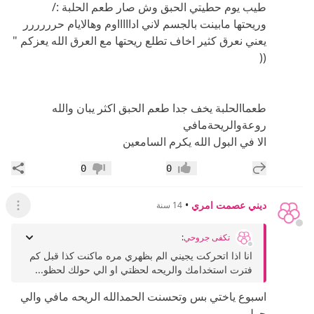
طيب يوم حطيتي الحبق وش صار طعم الحلبة :/
وريحتها مابينت بالجسم لاني اداااااوم وهالايام حرررررر
يعني نعرق كثير اخاف تطلع ريحتها مع العرق الله يعزكم "
((
طعماالحلبة يخف جدا طعم الحبق اكثر يبان والله
روعةوالريحةمافي
الا في البول الله يكرم السامعين
إضافة رد جديد
مشار
0
0
إعجاب
عدم إعجاب
ديني عصمت امري
•
14 سنة
عرض ال
تكفى جروحي
:
انا اذا اتحركت يجيني الم بظهري مره ماكنت كذا قبل كم
فترت استخدامك والريحه لحظتي او الي حولك لحظو...
اسبوع ياختي بس وتحسنت الحمدالله الريحه مافي والي
حولي