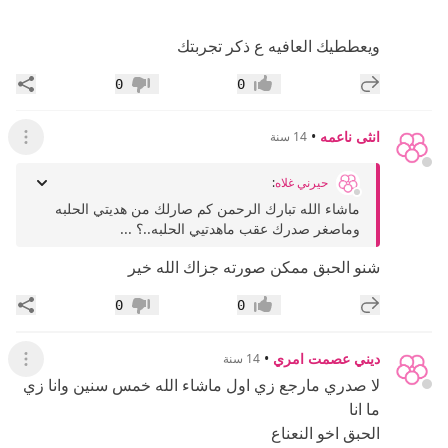
ويعططيك العافيه ع ذكر تجربتك
إضافة رد جديد
مشار
0
0
إعجاب
عدم إعجاب
انثى ناعمه
•
14 سنة
عرض ال
حيرني غلاه
:
ماشاء الله تبارك الرحمن كم صارلك من هديتي الحلبه
وماصغر صدرك عقب ماهدتيي الحلبه..؟ ...
شنو الحبق ممكن صورته جزاك الله خير
إضافة رد جديد
مشار
0
0
إعجاب
عدم إعجاب
ديني عصمت امري
•
14 سنة
عرض ال
لا صدري مارجع زي اول ماشاء الله خمس سنين وانا زي
ما انا
الحبق اخو النعناع