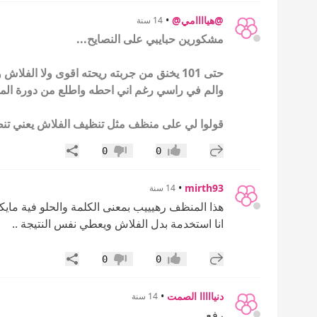
@هياااامي@
•
14 سنة
مشكورين حبايبي على النصايح...
حتى 101 يخنق من جربته ريحته اقوى ولا ال
والم في راسي رغم اني احطه واطلع من دورة المي
قولوا لي على منظف مثل تنظيف الفلاش يعني تنظي
إضافة رد جديد
مشاركة
0
0
إعجاب
عدم إعجاب
•
mirth93
14 سنة
هذا المنظف رهيييب بمعنى الكلمة والحلو فية مايكت
انا استخدمة بدل الفلاش ويعطي نفس النتيجة ..
إضافة رد جديد
مشاركة
0
0
إعجاب
عدم إعجاب
دنيااااا الصمت
•
14 سنة
رفع