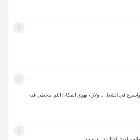
عرض القائمة
عرض القائمة
اسرغ في الشغل ...ولازم تهوي المكان اللي بتحطي فيه
عرض القائمة
لسراميك اختااري اي واحد