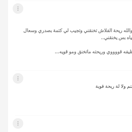
عرض القائمة
فلاش والله ريحة الفلاش تخنقني وتجيب لي كتمة بصدري وسعال
اه بس يخنقني..
فه قووووي وريحته ماتخنق ومو قويه...
عرض القائمة
م ولا لة ريحة قوية
عرض القائمة