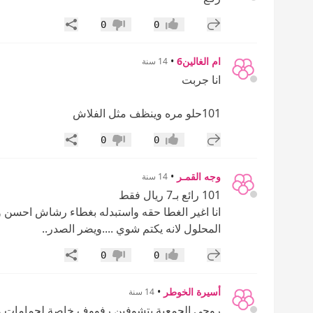
إضافة رد جديد
مشاركة
0
0
إعجاب
عدم إعجاب
ام الغالين6
•
14 سنة
انا جربت
101حلو مره وينظف مثل الفلاش
إضافة رد جديد
مشاركة
0
0
إعجاب
عدم إعجاب
وجه القمـر
•
14 سنة
101 رائع بـ7 ريال فقط
انا اغير الغطا حقه واستبدله بغطاء رشاش احسن و
المحلول لانه يكتم شوي ....ويضر الصدر..
إضافة رد جديد
مشاركة
0
0
إعجاب
عدم إعجاب
أسيرة الخوطر
•
14 سنة
روحي الجمعية بتشوفين رفووف خاصة لحمامات وا