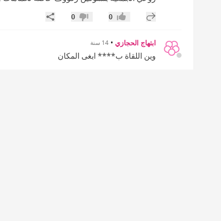
إضافة رد جديد
مشاركة
0
0
إعجاب
عدم إعجاب
ابتهاج الحجازي
•
14 سنة
وين اللقاة ب**** ابغى المكان
إضافة رد جديد
مشاركة
0
0
إعجاب
عدم إعجاب
إليــانا
•
14 سنة
انصحك بــ
حتى ريحته معطره .. و دايم يجي ع التلفزيون اعلانه 