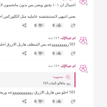
احتمال ان ١٠١ يخنق ويضر بس بدون ماتحسون لان ريحته مغطيه بمعطر اتوقع
يعني انتبهي لاتستنشقينه عامليه مثل الكلوركس 
إضافة رد جديد
مشاركة
0
0
إعجاب
عدم إعجاب
ام عبدالإله.
•
14 سنة
101رووووووووعه بس المنظف هاربل الازرق احلى وريحته حلوه
إضافة رد جديد
مشاركة
0
0
إعجاب
عدم إعجاب
ام عبدالإله.
•
14 سنة
سحووبه
:
زي ماقالو البنات101
101 احلو بس هاربل الازرق رووووووووووعه وريحته حلوه :icon28:تعا
إضافة رد جديد
مشاركة
0
0
إعجاب
عدم إعجاب