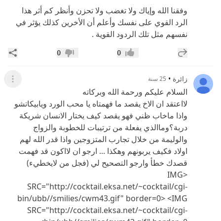
وفقنا الله وإياك ولا تغضب ولا تحزن وأنظر كم أثر هذا
الرد القوي على نفسك وأعلم أن الأخرين كذلك يؤثر في
نفسهم مثل تلك الردود القوية .
إضافة رد جديد
مشار
0
0
إعجاب
عدم إعجاب
زائرة
•
25 سنة
عرض ال
السلام عليكم ورحمة الله وبركاته
لااعتقد ان الاخ يقصد ما فهمتاه يا محب الورد ويابيكاتشو
واذا ماخاب ظني فهو يقصد كيف يختار الانسان شريكة
دربة؟وماالذي يفعلة من ترتيبات للخطوبة والزواج
والوليمة من خلال تجارب المتزوجين واذا قدر الله لهم
اولاد فكيف يربونهم وهكذا ... ارجو ان لااكون قد فهمت
قصدك خطأ وارجو التصحيح لي (فجل من لايخطيء)
<IMG
SRC="http://cocktail.eksa.net/~cocktail/cgi-
bin/ubb//smilies/cwm43.gif" border=0> <IMG
SRC="http://cocktail.eksa.net/~cocktail/cgi-