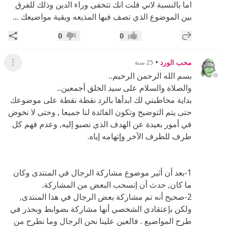
اما بالنسبة لاني قلت انك تتخفى وراء الدين وذلك للفرق
بين الموضوع الذي تصف فيها المذيعه وبقية مواضيعك ...
إضافة رد جديد
مشار
0
0
إعجاب
عدم إعجاب
محب الورد
•
25 سنة
عرض ال
بسم الله الرحمن الرحيم..
والصلاة والسلام على سيد الخلق أجمعين..
بداية مخاطبتي لك ابدأها بالرد نقطة نقطة على موضوعك
حتى يتم التوضيح وتكون الفائدة لنا جميعا , وحتى لا نخوض
في أمور بعيدة عن الهدف الذي نصبو إليه, وعدم فهم كل
طرف للطرف الآخر وإتهامه إياه.
1-بعد أن أثير موضوع مشاركة الرجال في المنتدى وكان
ما كان, حدث أن إنسحب البعض من المشاركة.
2-صحيح أنه تم مشاركة بعض الرجال في هذا المنتدى,
ولكن بإعتقادي الشخصي أنها مشاركة بضوابط وبحذر في
طرح المواضيع . فالعين علينا نحن الرجال وما نطرح من