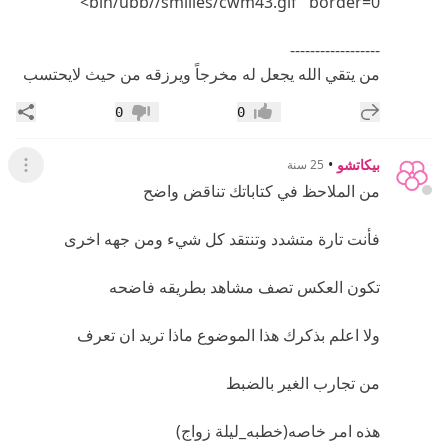
bin/ubb//smilies/cwm43.gif" border=0>
------------------
من يتقي الله يجعل له مخرجاً ويرزقه من حيث لايحتسب
إضافة رد جديد
مشار
0
0
إعجاب
عدم إعجاب
بيكاتشو
•
25 سنة
عرض ال
من الملاحظ في كتاباتك تناقض واضح
فأنت تارة متشدد وتنتقد كل شيء ومن جهه اخرى
تكون العكس تصف مشاهد بطريقه فاضحه
ولا اعلم بذكرك هذا الموضوع ماذا تريد ان تعرف
من تجارب الغير بالضبط
هذه امر خاصه(خطبه_ليلة زواج)