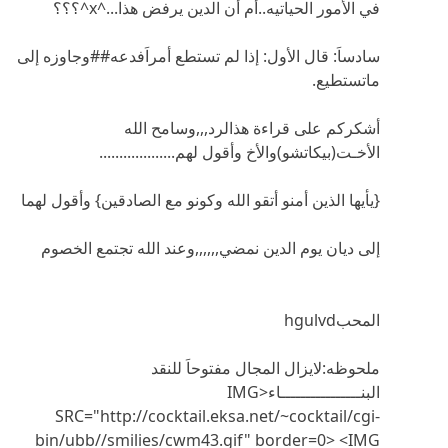
في الأمور الحياتيه..أم أن الدين يرفض هذا...^x^؟؟؟
سادساَ: قال الأول: إذا لم تستطع أمراَفدعه##وجاوزه إلى
ماتستطيع.
أشكركم على قراءة هذالرد,,,وسامح الله
الأخـت(بيكاتشو)والأخ وأقول لهم...................
{يأيها الذين أمنو أتقو الله وكونو مع الصادقين} وأقول لهما
إلى ديان يوم الدين نمضي,,,,,,وعند الله تجتمع الخصوم
المحبhgulvd
ملحوظه:لايزال المجال مفتوحاَ للنقد
البنــــــــــــــــاء<IMG
SRC="http://cocktail.eksa.net/~cocktail/cgi-
bin/ubb//smilies/cwm43.gif" border=0> <IMG