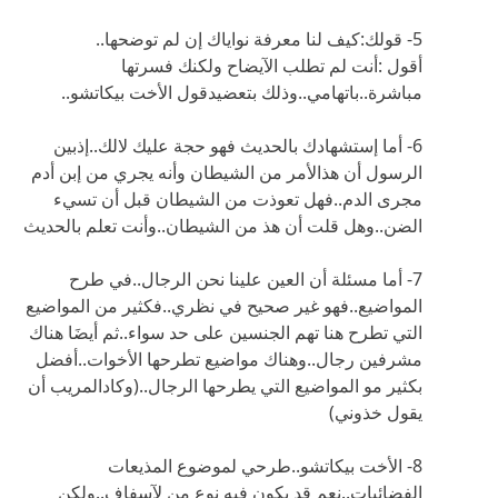
5- قولك:كيف لنا معرفة نواياك إن لم توضحها..
أقول :أنت لم تطلب الآيضاح ولكنك فسرتها
مباشرة..باتهامي..وذلك بتعضيدقول الأخت بيكاتشو..
6- أما إستشهادك بالحديث فهو حجة عليك لالك..إذبين
الرسول أن هذالأمر من الشيطان وأنه يجري من إبن أدم
مجرى الدم..فهل تعوذت من الشيطان قبل أن تسيء
الضن..وهل قلت أن هذ من الشيطان..وأنت تعلم بالحديث
7- أما مسئلة أن العين علينا نحن الرجال..في طرح
المواضيع..فهو غير صحيح في نظري..فكثير من المواضيع
التي تطرح هنا تهم الجنسين على حد سواء..ثم أيضَا هناك
مشرفين رجال..وهناك مواضيع تطرحها الأخوات..أفضل
بكثير مو المواضيع التي يطرحها الرجال..(وكادالمريب أن
يقول خذوني)
8- الأخت بيكاتشو..طرحي لموضوع المذيعات
الفضائيات..نعم قد يكون فيه نوع من لآسفاف..ولكن