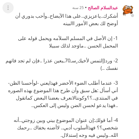
عبدالسلام الصالح
•
25 سنة
عرض ال
أشكرك..ياعزيزي..على هذا الآيضاح..وأحب بدوري أن
أوضح لك بعض الأمور االبينه
1- إن الأصل في المسلم السلآمه ويحمل قوله على
المحمل الحسن ..ماوَجد لذلك سبيلا
2- ورد(إلتمس لأخيك ٍسـ70ـبعين عذرا ..فإن لم تجد فاتهم
نفسك ..)
3- عندما أطلب الضوء الأخضر فهذايعني -لوأحسنا الظن-
أني أسأل :هل سبق وأن طرح هذا الموضوع بهذه الصوره
في المنتدى..؟؟وكوننالانعرف بعضنا البعض كماتقول
..فهذا يدعو لحسن الضن وليس إلى العكس..
4- أما قولك:إن عنوان الموضوع بيني وبين زوجتي..أنه
شخصي؟؟ فهذاأسلوب أدبي.. لاأضنه بخفاك ..رحمك
الله..وليس فيه وجه إستدلال.