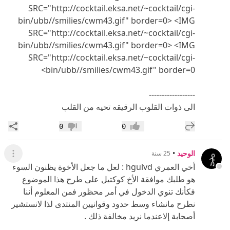
SRC="http://cocktail.eksa.net/~cocktail/cgi-
bin/ubb//smilies/cwm43.gif" border=0> <IMG
SRC="http://cocktail.eksa.net/~cocktail/cgi-
bin/ubb//smilies/cwm43.gif" border=0> <IMG
SRC="http://cocktail.eksa.net/~cocktail/cgi-
bin/ubb//smilies/cwm43.gif" border=0>
------------------
الى ذوات القلوب الرقيقه تحيه من القلب
إضافة رد جديد
مشار
0
0
إعجاب
عدم إعجاب
الوحيد
•
25 سنة
عرض ال
أخي العمري hgulvd : لعل ما جعل الأخوة يظنون السوء
هو طلبك موافقة الأخ كوكتيل على طرح هذا الموضوع
فكأنك تنوي الدخول في أمر محظور فمن المعلوم أننا
نطرح مانشاء وسط حدود وقوانيين المنتدى لذا لانستشير
أصحابة إلاعندما نريد مخالفة ذلك .