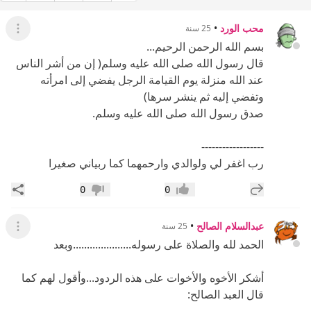
محب الورد
•
25 سنة
عرض ال
بسم الله الرحمن الرحيم...
قال رسول الله صلى الله عليه وسلم( إن من أشر الناس
عند الله منزلة يوم القيامة الرجل يفضي إلى امرأته
وتفضي إليه ثم ينشر سرها)
صدق رسول الله صلى الله عليه وسلم.
------------------
رب اغفر لي ولوالدي وارحمهما كما ربياني صغيرا
إضافة رد جديد
مشار
0
0
إعجاب
عدم إعجاب
عبدالسلام الصالح
•
25 سنة
عرض ال
الحمد لله والصلاة على رسوله.....................وبعد
أشكر الأخوه والأخوات على هذه الردود...وأقول لهم كما
قال العبد الصالح: