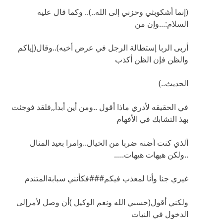
(إنما أشكوبثي وحزني إلى الله..).. وكما قال عليه
السلام:...وإن من
أربى الربا إستطالة الرجل في عرض أخيه)..وقال(إياكم
والظن فإن الظن أكذب
الحديث..)
في الحقيقه لأدري ماذا أقول ..ومن أين أبدأ,,فلقد فوجئت
بهذ التشابك في الأفهام
ألذي كنت أضنه ضربا من الخيال..وامرا بعيد المنال
..ولكن هيهات هيهات.....
غيري جنا وأنا لمعذب فيكم###فكأنني سبابةالمتندم
ولكني أقول(حسبي الله ونعم الوكيل )أن وصل لأمرإلى
الدخول في النيات