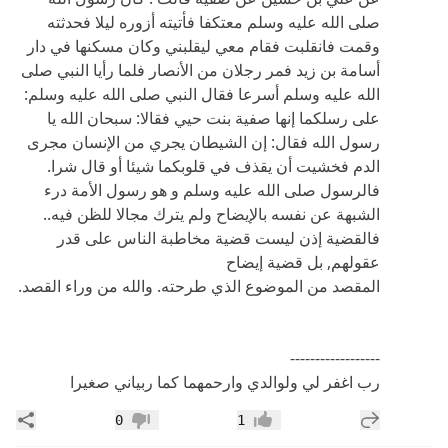
صلى الله عليه وسلم معتكفا فأتيته أزوره ليلا فحدثته
وقمت فانقلبت فقام معي ليقلبني وكان مسكنها في دار
أسامة بن زيد فمر رجلان من الأنصار فلما رأيا النبي صلى
الله عليه وسلم أسرعا فقال النبي صلى الله عليه وسلم:
على رسلكما إنها صفية بنت حيي فقالا: سبحان الله يا
رسول الله فقال: إن الشيطان يجري من الإنسان مجرى
الدم فخشيت أن يقذف في قلوبكما شيئا أو قال شرا.
فالرسول صلى الله عليه وسلم و هو رسول الأمة درء
الشبهة عن نفسه بالإيضاح ولم يترك مجالا للظن فيه..
فالقضية إذن ليست قضية مخاطبة الناس على قدر
عقولهم, بل قضية إيضاح
المقصد من الموضوع الذي طرحته. والله من وراء القصد.
------------------
رب اغفر لي ولوالدي وارحمهما كما ربياني صغيرا
إضافة رد جديد
مشار
0
1
إعجاب
عدم إعجاب