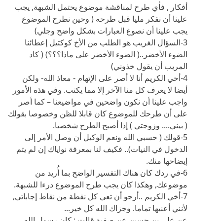
أفكار , فأي طرح لمناقشة موضوع يحتمل الشبهة, يجب
علينا أن نفكر مليا قبل طرحه ( وحين نطرح الموضوع
يجب علينا أن نصوغ العبارات بشكل واضح وجلي)
3-السؤال الغريب هو الطلب من الأخ كوكتيل إعطائنا
الضوء الأخضر..( الضوء الأخضر على ماذا؟؟؟) ( كاد
المريب أن يقول خذوني)
4-أخي الكريم أنا لا أصر على الإتهام - معاذ الله- ولكن
أيضا لا يعرف كل منا الآخر إلا مما يكتب. وفي هذه الأمور
واجب علينا أن نكون واضحين في مواضيعنا – كما أصر
على أن طرحك للموضوع كان قابلا للظن وخصوصا بقولك
( بيني.... وزوجتي ) إذا أصبح الطرح شخصيا.
5-قولك ( حسبي الله ونعم الوكيل أن وصل الأمر إلى
الدخول في النيات).. فكيف لنا بمعرفة نواياك إن لم يتم
إيضاحها منك.
6-في ردك كان هناك التفسير الواضح بما أُريد من
موضوعك, وهكذا كان يجب طرح الموضوع درءا للشبهة.
7-أخي الكريم ..أرجو أن تعي كل نقطة من نقاط إجاباتي,
لأنني أعنيها تماما. وجزاك الله كل خير...
عن علي بن حسين عن صفية قالت : كان رسول الله