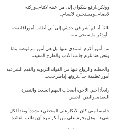
وولكن,ارفع شكواي إلى من عينه لاتنام..وركنه
لايضام..ومستجيره لايُسام..
ثالثاَ: أنا لم أشر في حديثي إلى أني أطلب أموراَفاضحه
..أوذكر مايستحى منه
من أمور أكرم المنتدى عنها..بل هي أمور مرفوضة بتاتا
ونحن هنا نلزم جانب الأدب والطرح المفيد..
والخطبه والزواج فيها من الفوائدالتربويه والقيم الشرعيه
أمورعظيمة جداَ..ترونها إذاطرحت...
رابعاَ: أحيي الأخوه أصحاب الفهم السديد والنظرة
البعيده..والظن الحسن
خامساَ:متى كان الأنكارعلى المخطيء تشدداَ ونقداَ لكل
شيء .. وهل يحرم على من أنكر مرة أن يطلب الفائده