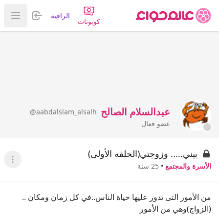
تسجيل الدخول
الراقية
عرض ا
كوبونات
عبدالسلام الصالح
@aabdalslam_alsalh
عضو فعال
بيني..... وزوجتي(الحلقه الأولى)
عرض ا
الأسرة والمجتمع
•
25 سنة
من الأمور التى تدور عليها حياة الناس..في كل زمان ومكان ..
(الزواج)وهي من الأمور