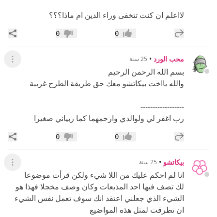
لااعلم ان كنت تتخفى وراء الدين ام ماذا؟؟؟
إضافة رد جديد
مشار
0
0
إعجاب
عدم إعجاب
محب الورد
•
25 سنة
عرض ال
بسم الله الرحمن الرحيم
والله يااخت بيكاتشو معك حق طريقة الطرح غريبة
------------------
رب اغفر لي ولوالدي وارحمهما كما ربياني صغيرا
إضافة رد جديد
مشار
0
0
إعجاب
عدم إعجاب
بيكاتشو
•
25 سنة
عرض ال
انا لم احكم عليك من اللا شيء ولكن قرأت موضوعا
لك تصف فيها احد المذيعات وكان وصف مخجلا فهذا هو
الشيء الذي جعلني اعتقد انك سوف تعمل نفس الشيء
ان تطرقت لمثل هذه المواضيع