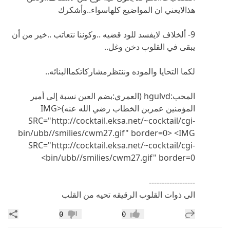
هذالايعني ان المواضيع كلهاسواء..وأشكرك
9- ألخلاف لايفسد للود قضيه ..وكوننا نتعاتب ..خير من أن
يبقى في القلوب دخن وغل..
لكما التحايا والموده وننتظرمشاركاتكماالبنائه..
المحب:hgulvd (العمري:بضم العين نسبة إلى أمير
المؤمنين عمربن الخطاب رضي الله عنه)<IMG
SRC="http://cocktail.eksa.net/~cocktail/cgi-
bin/ubb//smilies/cwm27.gif" border=0> <IMG
SRC="http://cocktail.eksa.net/~cocktail/cgi-
bin/ubb//smilies/cwm27.gif" border=0>
------------------
الى ذوات القلوب الرقيقه تحيه من القلب
إضافة رد جديد
مشار
0
0
إعجاب
عدم إعجاب