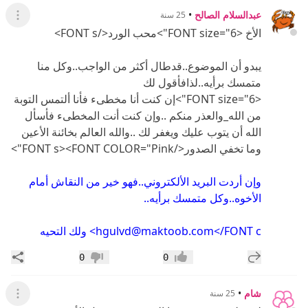
عبدالسلام الصالح
•
25 سنة
عرض ال
الأخ <FONT size="6">محب الورد</FONT s>
يبدو أن الموضوع..قدطال أكثر من الواجب..وكل منا
متمسك برأيه..لذافأقول لك
<FONT size="6">إن كنت أنا مخطىء فأنا ألتمس التوبة
من الله_والعذر منكم ..وإن كنت أنت المخطىء فأسأل
الله أن يتوب عليك ويغفر لك ..والله العالم بخائنة الأعين
وما تخفي الصدور</FONT s><FONT COLOR="Pink">
وإن أردت البريد الألكتروني..فهو خير من النقاش أمام
الأخوه..وكل متمسك برأيه..
hgulvd@maktoob.com</FONT c> ولك التحيه
إضافة رد جديد
مشار
0
0
إعجاب
عدم إعجاب
شام
•
25 سنة
عرض القائ