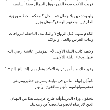
قريب للأخت ضوء القمر- وهل الجمال صفة أساسيه
ولو وجد دين بلا جمال فما الحل ؟ وحكم الخطبه ورؤية
الطرفين لبعضهم البعض؟..وهل يجوز
الكلام بينهما قبل الزواج؟ والتكاليف الباهظه للزواجات
وثياب العرس والغناء والولائم..
وكيف كانت الليلة الأولى لأم المؤمنين عائشة رضي الله
عنها..ودعاء الليلة للأولى,,
وغير ذلك من أمور تربية الأولاد وتعليمهم..إلخ..إلخ..إلخ ^-^
ثانياً:إن إتهام الناس في نواياهم..مزلق خطيرومرتقى
صعب..واتهامهم بأنهم منافقون..وأنهم
يتخفون وراء الدين..أوأنه طرح غريب... هذا من البهتان
الذي لانرضاه لخصومنا..فضلاًعن زملائنا..