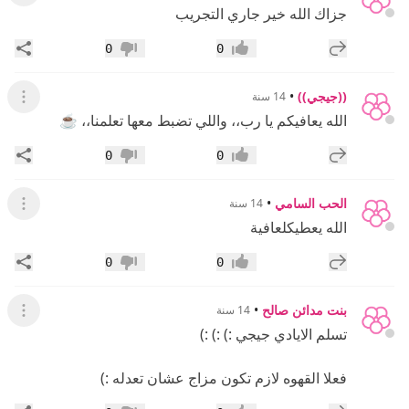
جزاك الله خير جاري التجريب
إضافة رد جديد
مشار
0
0
إعجاب
عدم إعجاب
((جيجي))
•
14 سنة
عرض ال
الله يعافيكم يا رب،، واللي تضبط معها تعلمنا،، ☕
إضافة رد جديد
مشار
0
0
إعجاب
عدم إعجاب
الحب السامي
•
14 سنة
عرض القائ
الله يعطيكلعافية
إضافة رد جديد
مشار
0
0
إعجاب
عدم إعجاب
بنت مدائن صالح
•
14 سنة
عرض القائ
تسلم الايادي جيجي :) :) :)
فعلا القهوه لازم تكون مزاج عشان تعدله :)