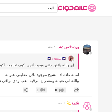
البحث
البحث…
ورده⚘️من ذهب
•
سنة
🇸🇦السعوديه🇸🇦
:
إي والله ياعنود جتني وبغيت أنجن. كيف تعالجت. أكيد 
امانه غاده اذا الشيخ موجود للان عطيني عنوانه
والله اني تعبانه ومقدر ع الرقيه اتعب ودي براقي
إضافة رد جديد
مشاركة
1
0
إعجاب
عدم إعجاب
نجّمة 💫
•
سنة