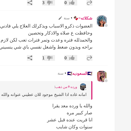
إضافة رد جديد
مشاركة
3
0
إعجاب
عدم إعجاب
شكلاته~🍫
•
سنة
العضوات ذكرو الاسباب وبذكرلك العلاج يلي فادني 
وحافظت ع صلاه والاذكار وتحصين
والحمدلله فتره وعدت وتمر فترات تعب لكن لازم 
براحه وبدون ضغط واشغل نفسي باي شي ينسيني ...
إضافة رد جديد
مشاركة
1
0
إعجاب
عدم إعجاب
🇸🇦السعوديه🇸🇦
•
سنة
ورده⚘️من ذهب
:
امانه غاده اذا الشيخ موجود للان عطيني عنوانه والل
والله يا ورده معد يقرا
صار كبير مره
انا قريت عنده قبل عشر
سنوات وكان شايب