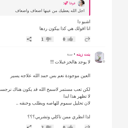
فوفا 💞
:
اجل الله يعطيك من عينها اضعاف واضعاف
اشبو دا
انا اقولك هي كذا بيكون ردها
إضافة رد جديد
مشاركة
1
0
إعجاب
عدم إعجاب
بنت زينه
•
سنة
لا يوجد هالخزعبلات !!!
العين موجودة نعم بس حمد الله علاجه يسير
لكن تعب مستمر لاسمح الله قد يكون هناك نرجس
لا تظهر هذا ابدا
لان تحليل سموم للهاصه وبطلب وخنقه ..
لذا انظري ممن تاكلي وتشربي؟؟؟
إضافة رد جديد
مشاركة
2
0