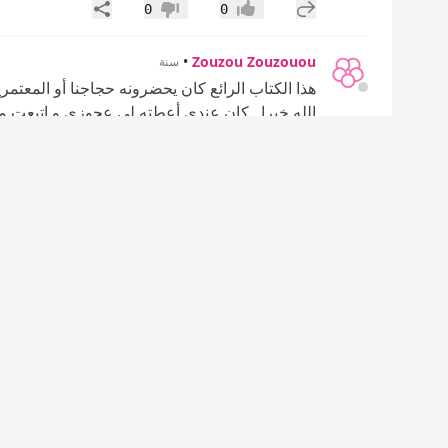
إضافة رد جديد
مشاركة
0
0
إعجاب
عدم إعجاب
•
Zouzou Zouzouou
سنة
هذا الكتاب الرائع كان يحضرونه حجاجنا أو المعتم
الله خيرا ..كان عندي أعطته لي عجوزي و اتبعت م
إضافة رد جديد
مشاركة
0
0
إعجاب
عدم إعجاب
•
Zouzou Zouzouou
سنة