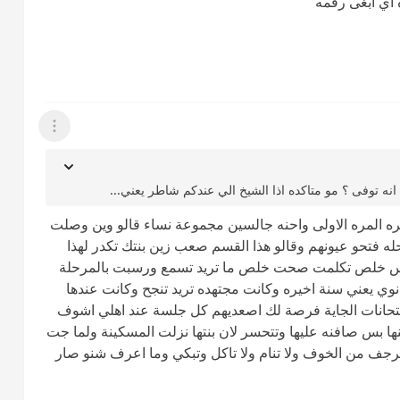
 اي ابغى رقمه
عرض القائمة
ه توفى ؟ مو متاكده اذا الشيخ الي عندكم شاطر يعني...
ره المره الاولى واحنه جالسين مجموعة نساء قالو وين وصلت
 فتحو عيونهم وقالو هذا القسم صعب زين بنتك تكدر لهذا
 تدرس خلص تكلمت صحت خلص ما تريد تسمع ورسبت بالمرحلة
انوي يعني سنة اخيره وكانت مجتهده تريد تنجح وكانت عندها
متحانات الجاية فرصة لك اصعديهم كل جلسة عند اهلي اشوف
ها بس صافنه عليها وتتحسر لان بنتها نزلت المسكينة ولما جت
جف من الخوف ولا تنام ولا تاكل وتبكي وما اعرف شنو صار