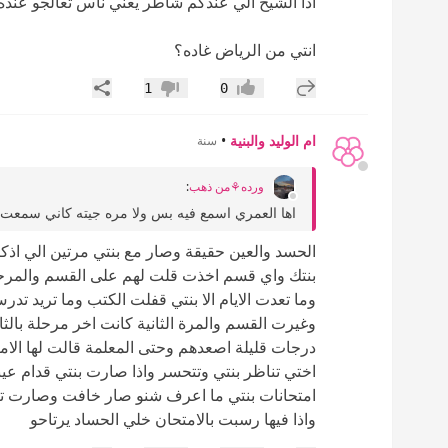
اذا الشيخ الي عندكم شاطر يعني ناس تعالجو عنده
انتي من الرياض غاده؟
إضافة رد جديد
مشاركة
1
0
إعجاب
عدم إعجاب
ام الوليد والبنية
•
سنة
ورده⚘️من ذهب
:
اها العمري اسمع فيه بس ولا مره جيته كاني سمعت ان
الحسد والعين حقيقة وصار مع بنتي مرتين الي اذك
بنتك واي قسم اخذت قلت لهم على القسم والمرحله
وما تعدت الايام الا بنتي قفلت الكتب وما تريد
وغيرت القسم والمرة الثانية كانت اخر مرحلة بالث
درجات قليلة اصعدهم وحتى المعلمة قالت لها الا
اختي تناظر بنتي وتتحسر واذا صارت بنتي قدام عين
امتحانات بنتي ما اعرف شنو صار خافت وصارت تر
واذا فيها رسبت بالامتحان خلي الحساد يرتاحو