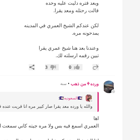
وبعد فتره دليت عليه وحده
قالت رحتله ومعد يقرا.
لكن عندكم الشيخ العمري في المدينه
يمدحونه مره.
وعندنا بعد هنا شيخ عمري يقرا
تبين رقمه ارسلته لك.
إضافة رد جديد
مشاركة
3
0
إعجاب
عدم إعجاب
ورده⚘️من ذهب
•
سنة
🇸🇦السعوديه🇸🇦
:
والله يا ورده معد يقرا صار كبير مره انا قريت عند
اها
العمري اسمع فيه بس ولا مره جيته كاني سمعت ان