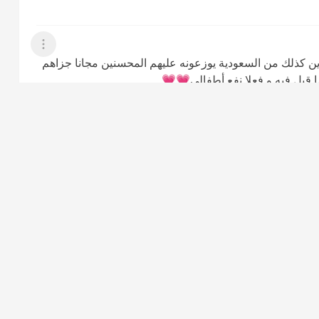
عرض القائمة
رين كذلك من السعودية يوزعونه عليهم المحسنين مجانا جزاهم
ا قيل فيه و فعلا نفع أطفالي💗💗
عرض القائمة