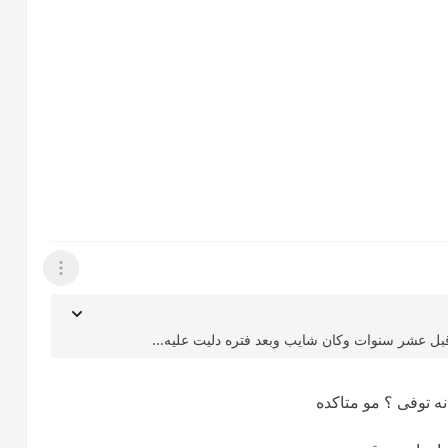
عرض القائمة
ه قبل عشر سنوات وكان شايب وبعد فتره دليت عليه...
ه توفى ؟ مو متاكده