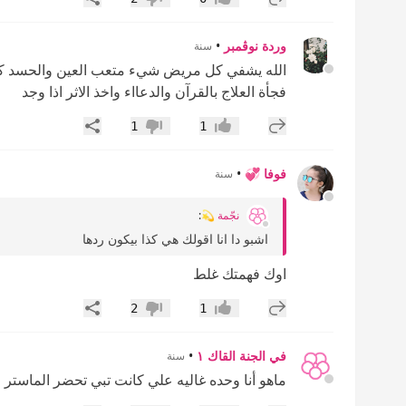
إعجاب
عدم إعجاب
وردة نوڤمبر
•
سنة
الله يشفي كل مريض شيء متعب العين والحسد كفا
فجأة العلاج بالقرآن والدعااء واخذ الاثر اذا وجد
إضافة رد جديد
مشاركة
1
1
إعجاب
عدم إعجاب
فوفا 💞
•
سنة
نجّمة 💫
:
اشبو دا انا اقولك هي كذا بيكون ردها
اوك فهمتك غلط
إضافة رد جديد
مشاركة
2
1
إعجاب
عدم إعجاب
في الجنة القاك ١
•
سنة
ماهو أنا وحده غاليه علي كانت تبي تحضر الماستر