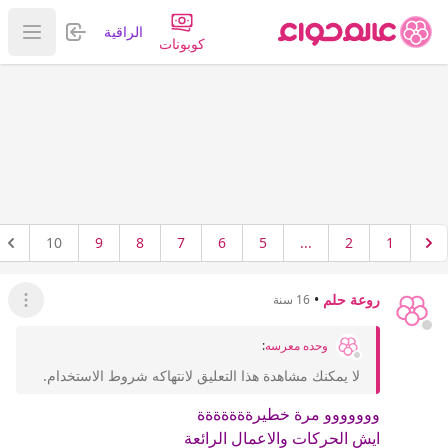
تسجيل الدخول
الراقية
عرض ا
كوبونات
10
9
8
7
6
5
...
2
1
روعة حلم
•
16 سنة
عرض ال
وحده معرسه
:
لا يمكنك مشاهدة هذا التعليق لانتهاكه شروط الاستخدام.
ووووووو مرة خطيرةةةةةةة
ايش الحركات والاعمال الرائعة