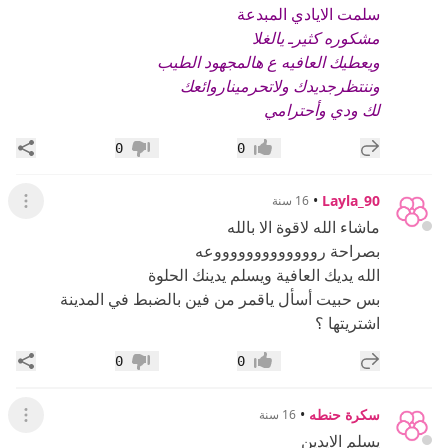
سلمت الايادي المبدعة
مشكوره كثيرـ يالغ
لا
ويعطيك العافيه ع هالمجهود الطيب
وننتظرجديدك ولاتحرميناروائعك
لك ودي وأحترامي
إضافة رد جديد
مشار
0
0
إعجاب
عدم إعجاب
•
Layla_90
16 سنة
عرض ال
ماشاء الله لاقوة الا بالله
بصراحة روووووووووووووعه
الله يديك العافية ويسلم يدينك الحلوة
بس حبيت أسأل ياقمر من فين بالضبط في المدينة
اشتريتها ؟
إضافة رد جديد
مشار
0
0
إعجاب
عدم إعجاب
سكرة حنطه
•
16 سنة
عرض ال
يسلم الايدين