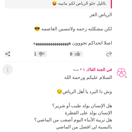
بالليل خلو الرياض لكم مانبيه 😝
الرياض العز
لكن مشكلته زحمه ولاتنسين العاصمه 😎
اصلا اتحداكم تجووون هههههههههههههههههه
إضافة رد جديد
مشار
1
0
إعجاب
عدم إعجاب
في الجنة القاك ١
•
سنة
عرض ال
السلام عليكم ورحمة الله
وش ذا البرد يا أهل الرياض😒
هل الإنسان يولد طيب أو شرير؟
الإنسان يولد على الفطرة
هل تربية الأبناء اليوم أصعب من الماضي؟
بالنسبة لي افضل من الماضي