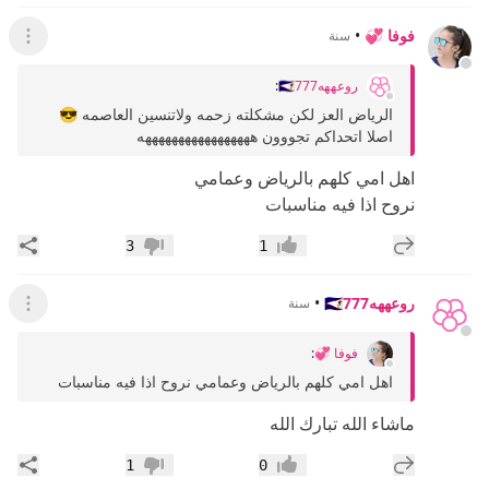
فوفا 💞
•
سنة
عرض ال
روعههه🇸🇦777
:
الرياض العز لكن مشكلته زحمه ولاتنسين العاصمه 😎
اصلا اتحداكم تجووون هههههههههههههههههه
اهل امي كلهم بالرياض وعمامي
نروح اذا فيه مناسبات
إضافة رد جديد
مشار
3
1
إعجاب
عدم إعجاب
روعههه🇸🇦777
•
سنة
عرض ال
فوفا 💞
:
اهل امي كلهم بالرياض وعمامي نروح اذا فيه مناسبات
ماشاء الله تبارك الله
إضافة رد جديد
مشار
1
0
إعجاب
عدم إعجاب