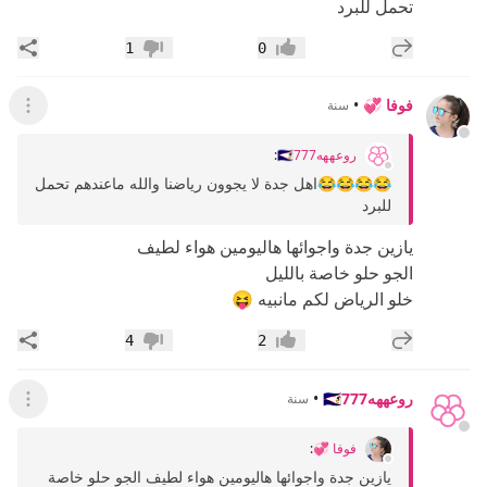
تحمل للبرد
إضافة رد جديد
مشار
1
0
إعجاب
عدم إعجاب
فوفا 💞
•
سنة
عرض ال
روعههه🇸🇦777
:
😂😂😂😂اهل جدة لا يجوون رياضنا والله ماعندهم تحمل
للبرد
يازين جدة واجوائها هاليومين هواء لطيف
الجو حلو خاصة بالليل
خلو الرياض لكم مانبيه 😝
إضافة رد جديد
مشار
4
2
إعجاب
عدم إعجاب
روعههه🇸🇦777
•
سنة
عرض ال
فوفا 💞
:
يازين جدة واجوائها هاليومين هواء لطيف الجو حلو خاصة