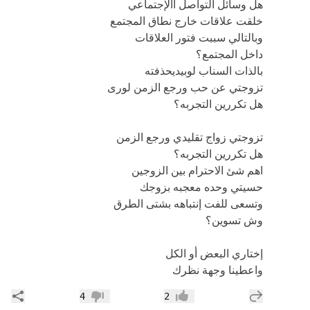
هل وسائل التواصل االإجتماعي
خلقت علاقات خارج نطاق المجتمع
وبالتالي سببت فتور العلاقات
داخل المجتمع؟
بالذات السناب لوبيديحذفته
تزوجتي عن حب ورجع الزمن لورى
هل تكررين التجربه؟
تزوجتي زواج تقليدي ورجع الزمن
هل تكررين التجربه؟
اهم شئ الاحترام بين الزوجين
حسيتي وحده معجبه بزوجك
وتسعى للفت إنتباهه بشتى الطرق
وش تسوين؟
إختاري البعض أو الكل
واعطينا وجهة نظرك
إضافة رد جديد
مشار
4
2
إعجاب
عدم إعجاب