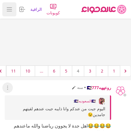
تسجيل الدخول
الراقية
عرض ا
كوبونات
11
10
...
6
5
4
3
2
1
روعههه🇸🇦777
•
سنة
عرض ال
🇸🇦السعوديه🇸🇦
:
اليوم جيت من عندكم وانا ذايبه جيت عندهم لقيتهم
جامدين😉
😂😂😂😂اهل جدة لا يجوون رياضنا والله ماعندهم