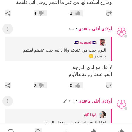
ومارح اسكت لها من غير ما اشعر زوجي اني فاهمة
إضافة رد جديد
مشار
4
1
إعجاب
عدم إعجاب
أولادي أغلى ماعندي
•
سنة
عرض ال
🇸🇦السعوديه🇸🇦
:
اليوم جيت من عندكم وانا ذايبه جيت عندهم لقيتهم
جامدين😉
لا عاد مو لدي الدرجة
الجو عندنا روعة هالأيام
إضافة رد جديد
مشار
2
0
إعجاب
عدم إعجاب
أولادي أغلى ماعندي
•
سنة
عرض القائ
فوفا 💞
:
اجاباتك جميلة نتفق في معظم الردود