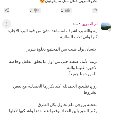
لكن المربى قتال مثل ما يقولون😍
إضافة رد جديد
مشار
3
1
إعجاب
عدم إعجاب
ام القمرين
•
سنة
عرض ال
ايه والله برد اشوف انه ماعد ادفئ من قوة البرد الاجازة
كلها واني تحت البطانية
الانسان يولد طيب بس المجتمع يخلوة شرير
تربية الأبناء صعبة حتى من اول ما يخلق الطفل وخاصة
الاجهزة غلبتنا والله
الله يرحمنا جميعاً
زواج تقليدي الحمدلله اكيد بكررها الحمدلله مع بعض
الشروط
معجبة بزوجي دام تحاول بكل الطرق
وكثر الطق يلين الحداد بوقفها عند حدها واشتكيها لاهلها