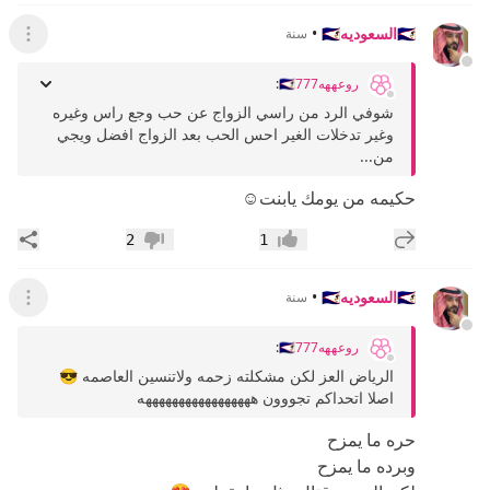
🇸🇦السعوديه🇸🇦
•
سنة
عرض ال
روعههه🇸🇦777
:
شوفي الرد من راسي الزواج عن حب وجع راس وغيره
وغير تدخلات الغير احس الحب بعد الزواج افضل ويجي
من...
حكيمه من يومك يابنت☺️
إضافة رد جديد
مشار
2
1
إعجاب
عدم إعجاب
🇸🇦السعوديه🇸🇦
•
سنة
عرض ال
روعههه🇸🇦777
:
الرياض العز لكن مشكلته زحمه ولاتنسين العاصمه 😎
اصلا اتحداكم تجووون هههههههههههههههههه
حره ما يمزح
وبرده ما يمزح