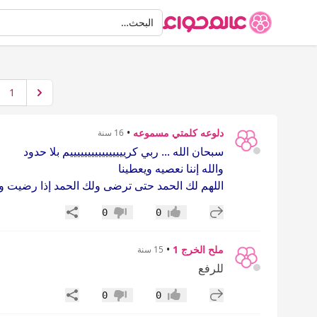
البحث
البحث…
1
دلوعه كلمتي مسموعه
•
16 سنة
سبحان الله ... ربي كرييييييييييييييييم بلا حدود
والله إننا نعصيه ويعطينا
اللهم لك الحمد حتى ترضى ولك الحمد إذا رضيت ول
إضافة رد جديد
مشاركة
0
0
إعجاب
عدم إعجاب
ملح الخرج 1
•
15 سنة
للرفع
إضافة رد جديد
مشاركة
0
0
إعجاب
عدم إعجاب