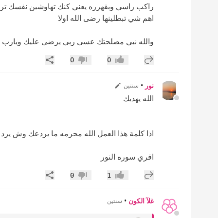
راكب راسي وبقهرره يعني كنك تهاوشين نفسك تراه
اهم شي تبطلينها رضى الله اولا
والله نبي مصلحتك عسى ربي يرضى عليك ويارب تت
إضافة رد جديد
مشاركة
0
0
إعجاب
عدم إعجاب
نور
•
سنتين
الله يهديك
اذا كلمة هذا العمل الله محرمه ما يردعك وش ير
اقري سوره النور
إضافة رد جديد
مشاركة
0
1
إعجاب
عدم إعجاب
غلآ الكون
•
سنتين