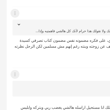
عرض القائمة
 ولا نقولك هذا حرام لأنك كل هالشي فاهمتيه وإذا...
طاوي، على فكره مضمونه نفس مضمون كتاب تصرفي كسيدة
عن زوجته وبنته رغم إنهم مش مسلمين لكن الرجل نظرته
عرض القائمة
لك انا مستحيل اراسله هالشي يغضب ربي وبتركه وابليس