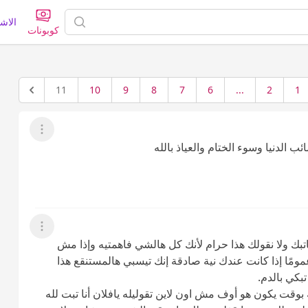
الاش
كوبونات
11
10
9
8
7
6
...
2
1
عرض القائمة
الدنيا وسوء الختام والعياذ بالله
عرض القائمة
تبك ولا نقولك هذا حرام لأنك كل هالشي فاهمتيه وإذا مش
مًا إذا كانت عندك نية صادقة إنك تيسبي هالمستنقع هذا
بكي بالدم.
وقت يكون هو أوف مش اون لاين تقوليله يافلان أنا تبت لله