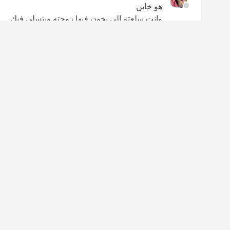
هو خاين
وانتِ سلعته الي يخون فيها زوجته ويتسلى فيك.
انت مجرد لعبه وطيش مارح يتزوجك.
ولما يبغا زوجه نظيفه شريفه رح يرجع لزوجته.
ليش تخلين من
نفسك سلعه رخيصه كذى؟
ليش تعلقين قلبك وحياتك مع خاين!
إضافة رد جديد
مشاركة
0
2
إعجاب
عدم إعجاب
غيم70
•
سنتين
الله يمهل ولايهمل. انتبهي من ستر الله اذا طال و
شيء تسوين تمسحين رقمه بلا رجعه. تصلين ركعتين 
يمحي التعلق من قلبك ويرشدك لصلاح حالك.
إضافة رد جديد
مشاركة
0
0
إعجاب
عدم إعجاب
زائرة
•
سنتين
مهما تكلمو الناس كلها ونصحوووك