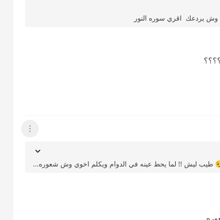
عك وش يردعك اقري سوره النور
؟؟؟؟
عرض القائمة
طيب ليش !! لما يحط عينه في الدوام ويكلم اخوي وش شعوره...
وره