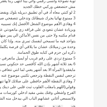
توبة نصوحة وأنسى رقمي والي بينا انتهى ربنا ي
مش حتضعفي وركبي خطك الجديد
2 لو كنتي معاه أد في أي تطبيق ديريله بلوك ويفضل لو تغيري أكاونتاتك كلهم.
3 ممنوع نهائيا يجرك شيطانك وتدخلي تتصفحي صوره وحساباته على السوشيال.
4 وهاذي الأهم موضوع الشغل الأفضل إنك تسيبيه 
وبزيادة عشان تتعودي على فراقه زي ماتعودتي عل
قدام مكتبه ولا حتى من نفس الأماكن الي يمر منه
يتواجد فيه ما تسمحي لنفسك تمري منه. وإذا كان
وحدة من زميلاتك عشان ما يلاقي أي فرصة يكلمك
ذكره ابن حزم في كتابه طوق الحمامة.
5 ممنوع تردي على رقم غريب أو ايميل ماتعرفي صاحبه لمدة سنة على الأقل.
مايفقدوا المرأة الا بعد أشهر يعني لما انتي تتعافي 
ترجعي لنفس النقطة وترجعي تكتبي موضوع عنه ف
7 وهاذي النقطة الأهم حافظي على صلاتك لأنها تن
وقولي(اللهم يامقلب القلوب ثبت قلبي على دينك
الفرج واشغلي وقتك بشي مفيد ادخلي كورسات مثل
ولاتسمعي أغاني عشانهم الباب الي بيدخل منه ال
إضافة رد جديد
مشاركة