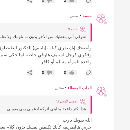
0
2
إعجاب
عدم إعجاب
نسمة
•
سنتين
نسمة
:
شوفي أني بنعطيك من الآخر بدون ما نلومك ولا نعاتبك
وأنصحك إنك تقري كتاب (يابنتي) للدكتور الطن
وفكري كرجل لستيف هارفي خاصة لما حكى ستيف 
واحدة للمرأة مسلم أو كافر
إضافة رد جديد
مشاركة
0
0
إعجاب
عدم إعجاب
القلب المعطاء
•
سنتين
همتي لأمتي 3
:
هذا اكثر دافعة يخليني اتركه ادعولي ربي يقويني
الله يقويك يارب
جربي هالطريقه كأنك تكلمين نفسك بدون كلام بعق