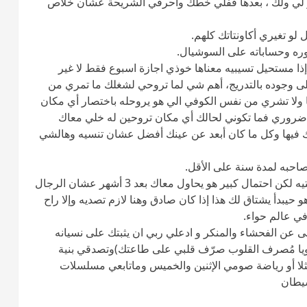
غفر لي ولك ، بعدها قفلي خطك واحرقي الشريحة عشان خلاص
إذا مستحيل تسيبيه معناها خوذي اجازة اسبوع فقط لا غير
ى وجوده بالتدريج، أهم شي لما تروحي لشغلك ما تمري من
ا ولا تشري من نفس الكوفي الي هو يروحله باختصار أي مكان
 ضروري فما تكوني لحالك أي مكان تروحين له خلي معاك
 فيها وكل ما كان أبعد عن عينك أفضل عشان تنسيه وهالشي
6 بعد ثلاثة أشهر بإذن الله كأقصى حد حتكوني نسيتيه لكن احتمال كبير هو يحاول معاك بعد 3 أشهر عشان الرجال
هو حيبدأ يشتاق لك هذا إذا كان صادق وهنا لازم تصديه وإلا راح
ي عالم حواء.
هى عن الفحشاء والمنكر و ادعلي ربي ان يثبتك على نسيانه
 ويا مُصرف القلوب صرّف قلبي على طاعتك)وتصدقي بنية
ا أو رياضة صومي الإثنين والخميس وماتابعي مسلسلات
شيطان