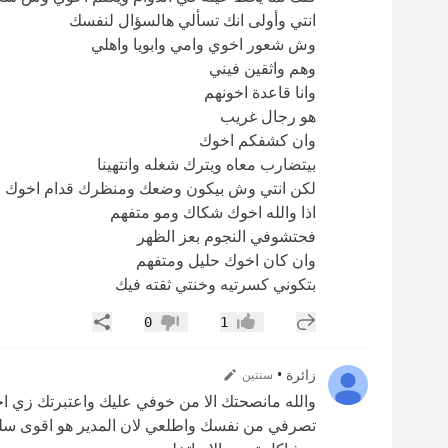
انتي وأولى انك تسألي هالسؤال لنفسك
وش شعور اخوي وامي وابويا واهلي
وهم واثقين فيني
وانا قاعدة اخونهم
هو رجال غريب
وان كشفكم اخوك
بيتضارب معاه ويترك شغله وانتهينا
لكن انتي وش بيكون وضعك ومنظرك قدام اخوك
اذا والله اخوك شكاك ومو متفهم
فحتشوفي النجوم بعز الظهر
وان كان اخوك حليل ومتفهم
بتكوني كسرتيه وخنتي ثقته فيك
إضافة رد جديد
مشاركة
0
1
إعجاب
عدم إعجاب
زائرة
•
سنتين
والله مانصحتك الا من خوفي عليك واعتبرتك زي اخ
تصرفي من نفسك واطلعي لان المدير هو اقوى سل