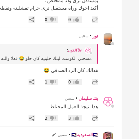
بمشاكل ترى والا ماتخلص .
أكيد اخوك وراه مستقبل ترى حرام تفشلينه وتقطع
إضافة رد جديد
مشاركة
0
0
إعجاب
عدم إعجاب
نور
•
سنتين
غلآ الكون
:
مسحتي الكومنت ليتك خليتيه كان حلو 😂 فعلا والله 
هذالك كان الرد الصدقي 😂
إضافة رد جديد
مشاركة
1
0
إعجاب
عدم إعجاب
بنتـ سليمان
•
سنتين
هذا نتيجة العمل المختلط
إضافة رد جديد
مشاركة
2
3
إعجاب
عدم إعجاب
🇸🇦السعوديه🇸🇦
•
سنتين