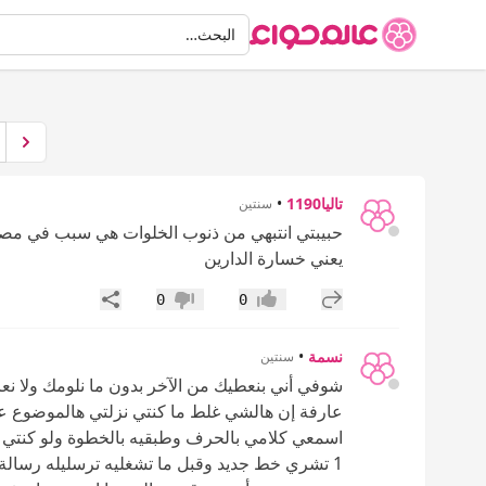
البحث
البحث…
تاليا1190
•
سنتين
حبيبتي انتبهي من ذنوب الخلوات هي سبب في مصائب 
يعني خسارة الدارين
إضافة رد جديد
مشاركة
0
0
إعجاب
عدم إعجاب
نسمة
•
سنتين
شوفي أني بنعطيك من الآخر بدون ما نلومك ولا نعا
عارفة إن هالشي غلط ما كنتي نزلتي هالموضوع عمو
اسمعي كلامي بالحرف وطبقيه بالخطوة ولو كنتي ت
1 تشري خط جديد وقبل ما تشغليه ترسليله رسالة ب