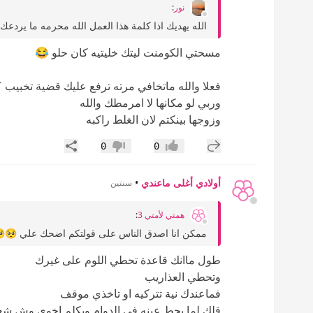
نور
:
الله يهديك اذا كلمة هذا العمل الله محرمه ما يرد
مسحتي الكومنت ليتك خليتيه كان حلو 😂
فعلا والله ماتخافي مرته ترفع عليك قضية تخبيب 
وربي لو مكانها لا امرمطك والله
وزوجها بينكتم لان الغلط راكبه
إضافة رد جديد
مشاركة
0
0
إعجاب
عدم إعجاب
أولادي أغلى ماعندي
•
سنتين
همتي لأمتي 3
:
ممكن انا اصدق الناس على قولتكم اضحك علي 🥺🥺 
طول ماانك قاعدة تحطي اللوم على غيرك
وتحطي العذاريب
فماعندك نية تتركيه او تاخذي موقف
قلك لما يحط عينه في الدوام ويكلم اخوي وش شع