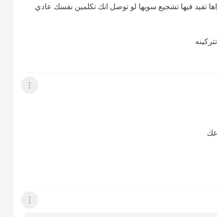
ا تفيد فيها تشجيع سويها لو توصل انك تكلمين نفسك عادي
ركينه
عرض القائمة
دعك
عرض القائمة