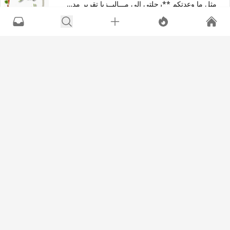
مثل ما وعدتكم **رحلتي الى مـــاليــزيا تقرير مدعم بالصور والأسعار
0
1
904K
975
إعجاب
عدم إعجاب
آخر رد:
فتاة الريـف🌸
•
6 سنوات
+506
سعادتـي بصبــــري
•
11 سنة
♡✈㋡ سلطنة عُمان مسقط - صـــلالــه ㋡✈♡
0
1
23K
81
إعجاب
عدم إعجاب
آخر رد:
باسكن روبينز🍨
•
6 سنوات
+37
سعادتـي بصبــــري
•
11 سنة
ღღ ◕‿◕ تقرير أم الدنيا "مصــر الحبيبة " القاهرة ◕‿◕ღღ
0
1
14K
56
إعجاب
عدم إعجاب
آخر رد:
باسكن روبينز🍨
•
6 سنوات
+24
سعادتـي بصبــــري
•
12 سنة
كنـــــــــــاري الحـــ♥ــب فـــــي ☁اسطنبــــــــول☁ تركيــــــا
0
0
21K
78
إعجاب
عدم إعجاب