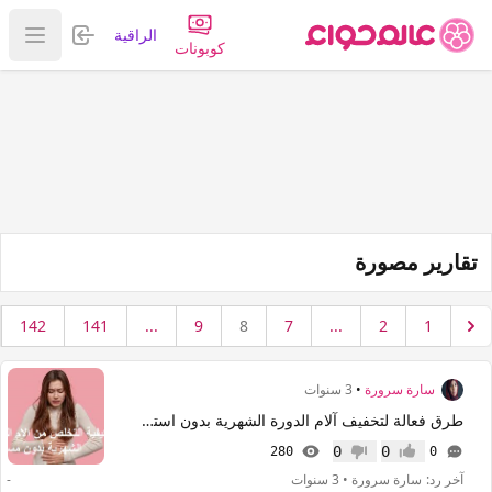
تسجيل الدخول
الراقية
عرض ا
كوبونات
تقارير مصورة
142
141
...
9
8
7
...
2
1
سارة سرورة
•
3 سنوات
طرق فعالة لتخفيف آلام الدورة الشهرية بدون استخدام المسكنات
0
0
280
0
إعجاب
عدم إعجاب
آخر رد:
سارة سرورة
•
3 سنوات
-