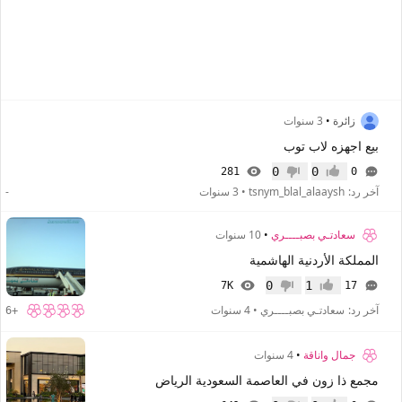
زائرة
•
3 سنوات
بيع اجهزه لاب توب
0
0
281
0
إعجاب
عدم إعجاب
آخر رد:
tsnym_blal_alaaysh
•
3 سنوات
-
سعادتـي بصبــــري
•
10 سنوات
المملكة الأردنية الهاشمية
0
1
7K
17
إعجاب
عدم إعجاب
آخر رد:
سعادتـي بصبــــري
•
4 سنوات
+6
جمال واناقة
•
4 سنوات
مجمع ذا زون في العاصمة السعودية الرياض