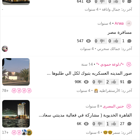
0
0
641
0
إعجاب
عدم إعجاب
آخر رد:
جمال واناقة
•
4 سنوات
-
Arwa
•
4 سنوات
مسافرة مصر
0
0
547
1
إعجاب
عدم إعجاب
آخر رد:
جمالك سحرني
•
4 سنوات
•°دلوعة حمودي •°
•
14 سنة
صور المدينه العسكريه بتبوك لكل الي طلبوها ...
0
2
90K
91
إعجاب
عدم إعجاب
آخر رد:
الأرستقراطيه 👸🏻
•
4 سنوات
+78
حنين المصرى
•
8 سنوات
القاهرة الخديوية ( مشاركة في فعالية مدينتي سعادتي ولها كل اشتياقي)
0
1
6K
27
إعجاب
عدم إعجاب
آخر رد:
سمر🤓🤓
•
4 سنوات
+17