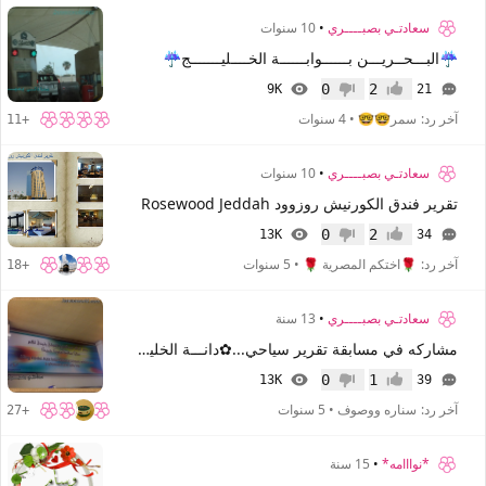
سعادتـي بصبــــري
•
10 سنوات
☔البـــحــريـــن بــــــوابــــــة الخــــليـــــــج☔
0
2
9K
21
إعجاب
عدم إعجاب
آخر رد:
سمر🤓🤓
•
4 سنوات
+11
سعادتـي بصبــــري
•
10 سنوات
تقرير فندق الكورنيش روزوود Rosewood Jeddah
0
2
13K
34
إعجاب
عدم إعجاب
آخر رد:
🌹اختكم المصرية 🌹
•
5 سنوات
+18
سعادتـي بصبــــري
•
13 سنة
مشاركه في مسابقة تقرير سياحي...✿دانـــة الخليـــج ✿ ... ღღ دبــــــــــي ღღ
0
1
13K
39
إعجاب
عدم إعجاب
آخر رد:
سناره ووصوف
•
5 سنوات
+27
*نوااامه*
•
15 سنة