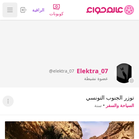
تسجيل الدخول
الراقية
عرض ا
كوبونات
Elektra_07
@elektra_07
عضوة نشيطة
توزر الجنوب التونسي
عرض ا
السياحة والسفر
•
سنة