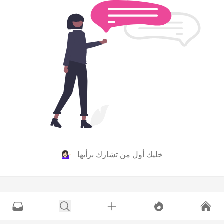
خليك أول من تشارك برأيها 💁🏻‍♀️