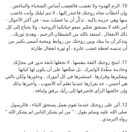
10. الزم الهدوء ولا تغضب فالغضب أساس الشحناء والتباغض .
وإن أخطأت تجاه زوجتك فاعتذر إليها ، لا تنم ليلتك وأنت غاضب
منها وهي حزينة باكية . تذكَّر أن ما غضبْتَ منه - في أكثر الأحوال -
أمر تافه لا يستحق تعكير صفو حياتكما الزوجية ، ولا يحتاج إلى كل
ذلك الانفعال . استعذ بالله من الشيطان الرجيم ، وهدئ ثورتك ،
وتذكر أن ما بينك وبين زوجتك من روابط ومحبة أسمى بكثير من
أن تدنسه لحظة غضب عابرة ، أو ثورة انفعال طارئة
11. امنح زوجتك الثقة بنفسها . لا تجعلها تابعة تدور في مجرَّتك
وخادمة منفِّذةً لأوامرك . بل شجِّعها على أن يكون لها كيانها
وتفكيرها وقرارها . استشرها في كل أمورك ، وحاورها ولكن بالتي
هي أحسن ، خذ بقرارها عندما تعلم أنه الأصوب ، وأخبرها بذلك
وإن خالفتها الرأي فاصرفها إلى رأيك برفق ولباقة .
12. أثن على زوجتك عندما تقوم بعمل يستحق الثناء ، فالرسول
صلى الله عليه وسلم يقول : " من لم يشكر الناس لم يشكر الله "
رواه الترمذي .