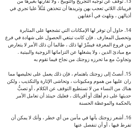
13. توقف عن توجيه التجريح والتوبيخ ، ولا تقارنها بغيرها من
قريباتك اللاتي تعجب بهن وتريدها أن تتخذهن مُثُلاً عليا تجري في
أذيالهن ، وتلهث في أعقابهن
14. حاول أن توفر لها الإمكانات التي تشجعها على المثابرة
وتحصيل المعارف . فإن كانت تبتغي الحصول على شهادة في فرع
من فروع المعرفة فيسِّرْ لها ذلك ، طالما أن ذلك الأمر لا يتعارض
مع مبادئ الدين ، ولا يشغلها عن التزاماتها الزوجية والبيتية .
وتجاوبْ مع ما تحرزه زوجتك من نجاح فيما تقوم به
15. أنصتْ إلى زوجتك باهتمام ، فإن ذلك يعمل على تخليصها مما
ران عليها من هموم ومكبوتات ، وتحاشى الإثارة والتكذيب ، ولكن
هناك من النساء من لا تستطيع التوقف عن الكلام ، أو تصبُّ
حديثها على ذم أهلك أو أقربائك ، فعليك حينئذ أن تعامل الأمر
بالحكمة والموعظة الحسنة
16. أشعر زوجتك بأنها في مأمن من أي خطر ، وأنك لا يمكن أن
تفرط فيها ، أو أن تنفصل عنها