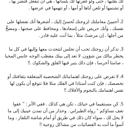
لك بقلبها ، حتى ولو غفرتها لك بلسانها ، هي أن تنفعل فتضر بها ،
أو تشتمها أو تلعن أباها أو أمها ، أو تتهمها في عرضها .
2. أحسِنْ معاملتك لزوجتك تُحسنْ إليك ، أشعرها أنك تفضلها على
نفسك ، وأنك حريص على إسعادها ، ومحافظ على صحتها ، ومضحٍّ
من أجلها ، إن مرضتْ مثلاً ، بما أنت عليه قادر .
3. تذكر أن زوجتك تحب أن تجلس لتتحدث معها وإليها في كل ما
يخطر ببالك من شؤون. لا تعد إلى بيتك مقطب الوجه عابس المحيا
، صامتا أخرسا ، فإن ذلك يثير فيها القلق والشكوك .!!
4. لا تفرض على زوجتك اهتماماتك الشخصية المتعلقة بثقافتك أو
تخصصك ، فإن كنت أستاذا في الفلك مثلا فلا تتوقع أن يكون لها
نفس اهتمامك بالنجوم والأفلاك !!
5. كن مستقيما في حياتك ، تكن هي كذلك . ففي الأثر : " عفوا
تعف نساؤكم " رواه الطبراني . وحذار من أن تمدن عينيك إلى ما
لا يحل لك ، سواء كان ذلك في طريق أو أمام شاشة التلفاز ، وما
أسوأ ما أتت به الفضائيات من مشاكل زوجية !!