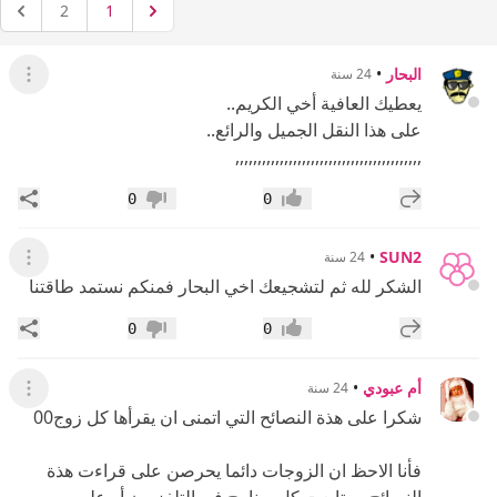
2
1
البحار
•
24 سنة
عرض ال
يعطيك العافية أخي الكريم..
على هذا النقل الجميل والرائع..
,,,,,,,,,,,,,,,,,,,,,,,,,,,,,,,,,,,,,,,,,,
إضافة رد جديد
مشار
0
0
إعجاب
عدم إعجاب
•
SUN2
24 سنة
عرض ال
الشكر لله ثم لتشجيعك اخي البحار فمنكم نستمد طاقتنا
إضافة رد جديد
مشار
0
0
إعجاب
عدم إعجاب
أم عبودي
•
24 سنة
عرض ال
شكرا على هذة النصائح التي اتمنى ان يقرأها كل زوج00
فأنا الاحظ ان الزوجات دائما يحرصن على قراءت هذة