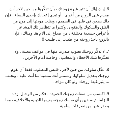
6. إياك إياك أن تثير غيرة زوجتك ، بأن تذكِّرها من حين لآخر أنك
مقدم على الزواج من أخرى ، أو تبدي إعجابك بإحدى النساء ، فإن
ذلك يطعن في قلبها في الصميم ، ويقلب مودتها إلى موج من
القلق والشكوك والظنون . وكثيرا ما تتظاهر تلك المشاعر
بأعراض جسدية مختلفة ، من صداع إلى آلام هنا وهناك ، فإذا
بالزوج يأخذ زوجته من طبيب إلى طبيب !!
7. لا تذكِّر زوجتك بعيوب صدرت منها في مواقف معينة ، ولا
تعـيِّرها بتلك الأخطاء والمعايب ، وخاصة أمام الآخرين .
8. عدِّل سلوكك من حين لآخر ، فليس المطلوب فقط أن تقوم
زوجتك بتعديل سلوكها، وتستمر أنت متشبثا بما أنت عليه ، وتجنب
ما يثير غيظ زوجتك ولو كان مزاحا .
9. اكتسب من صفات زوجتك الحميدة ، فكم من الرجال ازداد
التزاما بدينه حين رأى تمسك زوجته بقيمها الدينية والأخلاقية ، وما
يصدر عنها من تصرفات سامية