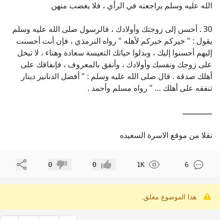
الله عليه وسلم يراجعنه في الرأي ، فلا يغضب منهن
30 . أحسن إلى زوجتك وأولادك ، فالرسول صلى الله عليه وسلم
يقول : " خيركم خيركم لأهله " رواه الترمذي ، فإن أنت أحسنت
إليهم أحسنوا إليك ، وبدلوا حياتك التعيسة سعادة وهناء ، لا تبخل
على زوجك ونفسك وأولادك ، وأنفق بالمعروف ، فإنفاقك على
أهلك صدقة . قال صلى الله عليه وسلم : " أفضل الدنانير دينار
تنفقه على أهلك … " رواه مسلم وأحمد .
ــــــــــــ
نقلا من موقع الاسرة السعيده
مشاركة
0
0
1K
6
إعجاب
عدم إعجاب
هذا الموضوع مغلق.