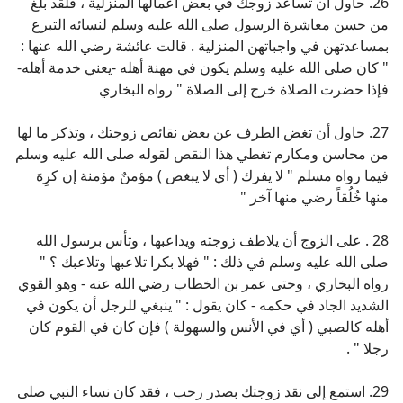
26. حاول أن تساعد زوجك في بعض أعمالها المنزلية ، فلقد بلغ
من حسن معاشرة الرسول صلى الله عليه وسلم لنسائه التبرع
بمساعدتهن في واجباتهن المنزلية . قالت عائشة رضي الله عنها :
" كان صلى الله عليه وسلم يكون في مهنة أهله -يعني خدمة أهله-
فإذا حضرت الصلاة خرج إلى الصلاة " رواه البخاري
27. حاول أن تغض الطرف عن بعض نقائص زوجتك ، وتذكر ما لها
من محاسن ومكارم تغطي هذا النقص لقوله صلى الله عليه وسلم
فيما رواه مسلم " لا يفرك ( أي لا يبغض ) مؤمنٌ مؤمنة إن كرِهَ
منها خُلُقاً رضي منها آخر "
28 . على الزوج أن يلاطف زوجته ويداعبها ، وتأس برسول الله
صلى الله عليه وسلم في ذلك : " فهلا بكرا تلاعبها وتلاعبك ؟ "
رواه البخاري ، وحتى عمر بن الخطاب رضي الله عنه - وهو القوي
الشديد الجاد في حكمه - كان يقول : " ينبغي للرجل أن يكون في
أهله كالصبي ( أي في الأنس والسهولة ) فإن كان في القوم كان
رجلا " .
29. استمع إلى نقد زوجتك بصدر رحب ، فقد كان نساء النبي صلى