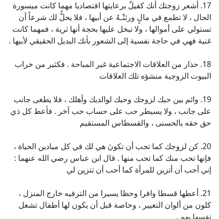
17. أشعر زوجتك أنك كفيلٌ برعايتها اقتصاديا مهما كانت ميسورة
الحال ، لا تطمع في مالٍ ورثتْـهُ عن أبيها ، فلا يحلُّ لك شرعاً أن
تستولي على أموالها ، ولا تبخل عليها بحجة أنها ثرية ، فمهما كانت
غنية فهي في حاجة نفسية إلى الشعور بأنك البديل الحقيقي لأبيها .
18. حذار من العلاقات الاجتماعية غير المباحة . فكثير من خراب
البيوت الزوجية منشؤه تلك العلاقات
19. وائم بين حبك لزوجك وحبك لوالديك وأهلك ، فلا يطغى جانب
على جانب ، ولا يسيطر حب على حساب حب آخر . فأعط كل ذي
حق حقه بالحسنى ، والقسطاس المستقيم
20. كن لزوجك كما تحب أن تكونَ هي لك في كل ميادين الحياة ،
فإنها تحب منك كما تحب منها . قال ابن عباس رضي الله عنهما :
إني أحب أن أتزين للمرأة كما أحب أن تتزين لي
21. أعطها قسطا وافرا وحظا يسيرا من الترفيه خارج المنزل ،
كلون من ألوان التغيير ، وخاصة قبل أن يكون لها أطفال تشغل
نفسها بهم .