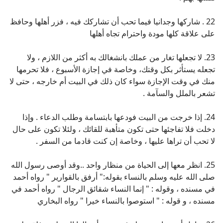
22 . شاركها وجدانيا فيما تحب أن تشاركك فيه ، فزر أهلها وحافظ
على علاقة كلها مودة واحترام تجاه أهلها
23. لا تجعلها تغار من عملك بانشغالك به أكثر من اللازم ، ولا
تجعله يستأثر بكل وقتك، وخاصة في إجازة الأسبوع ، فلا تحرمها
منك في وقت الإجازة سواء كان ذلك في البيت أم خارجه ، حتى لا
تشعر بالملل والسآمة .
24. إذا خرجت من البيت فودعها بابتسامة وطلب الدعاء . وإذا
دخلت فلا تفاجئها حتى تكون متأهبة للقائك ، ولئلا تكون على حال
لا تحب أن تراها عليها ، وخاصة إن كنت قادما من السفر .
25. انظر معها إلى الحياة من منظار واحد ..وقد أوصى رسول الله
صلى الله عليه وسلم بالنساء بقوله:" أرفق بالقوارير " رواه أحمد
في مسنده ، وقوله : " إنما النساء شقائق الرجال " رواه أحمد في
مسنده ، و قوله : " استوصوا بالنساء خيرا " رواه البخاري