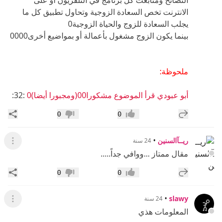
النصائح ومتابعت كل برنامج في التلفزيون أو على
الانترنت تخص السعادة الزوجية وتحاول تطبيق كل ما
يجلب السعادة للزوج والحياة الزوجية0
بينما يكون الزوج مشغول بأعمالة أو بمواضيع أخرى0000
ملحوظة:
أبو عبودي قرأ الموضوع مشكورا00(ومجبورا أيضا)0
:32:
إضافة رد جديد
مشار
0
0
إعجاب
عدم إعجاب
ريــآالسنين
•
24 سنة
عرض ال
مقال ممتاز ...ووافي جداً.....
إضافة رد جديد
مشار
0
0
إعجاب
عدم إعجاب
•
slawy
24 سنة
عرض ال
المعلومات هذي