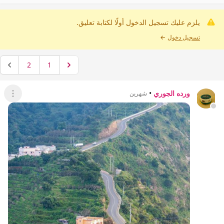
يلزم عليك تسجيل الدخول أولًا لكتابة تعليق.
تسجيل دخول
←
2
1
ورده الجوري
•
شهرين
عرض ال