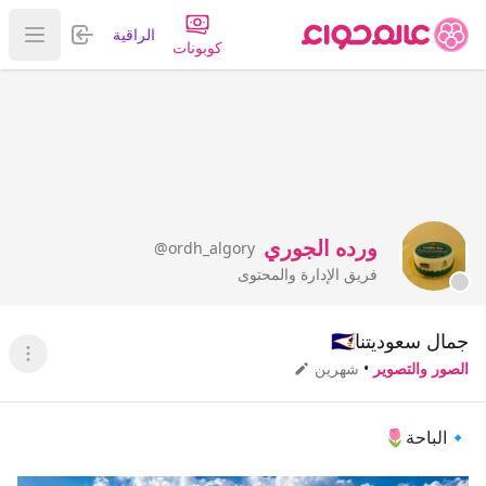
تسجيل الدخول
الراقية
عرض ا
كوبونات
ورده الجوري
@ordh_algory
فريق الإدارة والمحتوى
جمال سعوديتنا🇸🇦
عرض ا
الصور والتصوير
•
شهرين
🔹️الباحة🌷