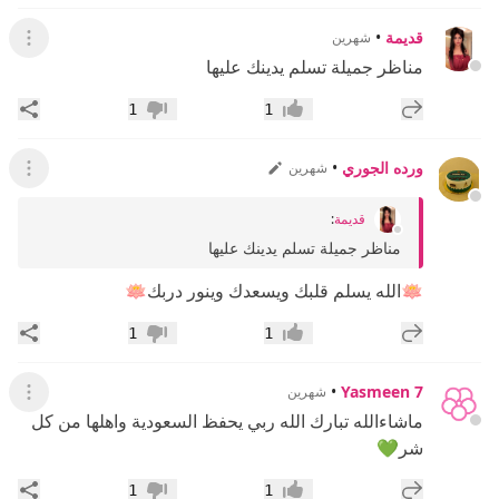
قديمة
•
شهرين
عرض ال
مناظر جميلة تسلم يدينك عليها
إضافة رد جديد
مشار
1
1
إعجاب
عدم إعجاب
ورده الجوري
•
شهرين
عرض ال
قديمة
:
مناظر جميلة تسلم يدينك عليها
🪷الله يسلم قلبك ويسعدك وينور دربك🪷
إضافة رد جديد
مشار
1
1
إعجاب
عدم إعجاب
•
Yasmeen 7
شهرين
عرض ال
ماشاءالله تبارك الله ربي يحفظ السعودية واهلها من كل
شر💚
إضافة رد جديد
مشار
1
1