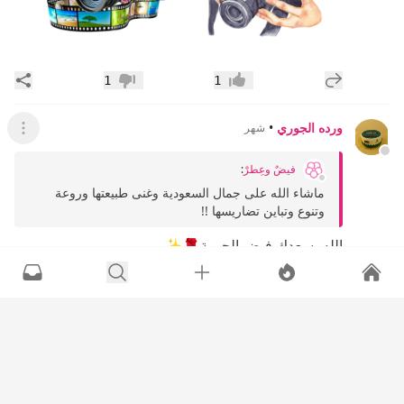
إضافة رد جديد
مشار
1
1
إعجاب
عدم إعجاب
ورده الجوري
•
شهر
عرض ال
فيضٌ وعِطرْ
:
ماشاء الله على جمال السعودية وغنى طبيعتها وروعة
وتنوع وتباين تضاريسها !!
الله يسعدك فيض الحبيبة🌹✨️
إضافة رد جديد
مشار
0
0
إعجاب
عدم إعجاب
الصفحة الأخيرة