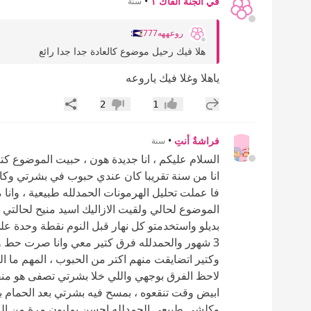
في الجنة القاك ١
•
سنة
روعههه🇸🇦777
:
هلا فيك رحيل موضوع كالعادة جدا جدا رائع
ياهلا وغلا فيك ياروعه
إضافة رد جديد
مشاركة
2
1
إعجاب
عدم إعجاب
فراشةٌ أنتِ
•
سنة
السلام عليكم ، انا جديدة هون ، حبيت الموضوع كتير
انا من سنة تقريبا كان عندي حبوب في بشرتي وكا
فا عملت تحليل الهرمونات الحمدلله طبيعية ، وان
الموضوع لحالي ولقيت الازاليك اسيد منيح لحالتي 
بديلو واستخدمتو كل نهار قبل النوم نقطة وحدة ع
3 شهور والحمدلله فرق كتير معي وانا صرت حط وانس
وكتير اتضايقت منهم اكتر من الحبوب ، المهم ما 
لاحظ الفرق بوجهي واللي خلا بشرتي تصفى هو منقوع ل
ابيض وقت تنقعوه ، بمسح فيه بشرتي بعد الحمام 
وكلشي طبيعي الحمدلله احسن بمليون مرة من الم