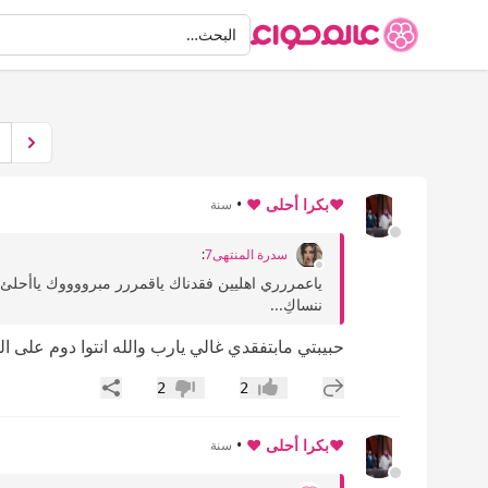
البحث
البحث…
❤️بكرا أحلى ❤️
•
سنة
سدرة المنتهى7
:
ياعمررري اهليين فقدناك ياقمررر مبرووووك ياأح
ننساكِ...
حبيبتي مابتفقدي غالي يارب والله انتوا دوم على
إضافة رد جديد
مشاركة
2
2
إعجاب
عدم إعجاب
❤️بكرا أحلى ❤️
•
سنة