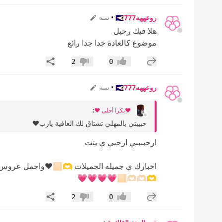
روعههه🇸🇦777
•
سنة
هلا فيك رحيل
موضوع كالعادة جدا جدا رائع
إضافة رد جديد
مشاركة
2
0
إعجاب
عدم إعجاب
روعههه🇸🇦777
•
سنة
❤️بكرا أحلى ❤️
:
حبيبتي بالمهلي تشتاق لك العافية يارب❤️
ارحببببي ارحبي ي بنت
اخبارك ي جميله الجميلا
🫶🏻🫶🏻🫶🏻💗💗💗💗
إضافة رد جديد
مشاركة
2
0
إعجاب
عدم إعجاب