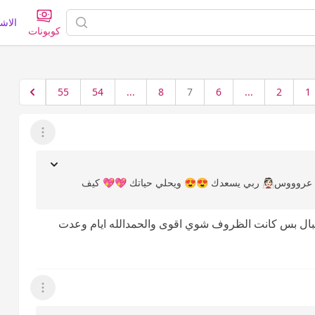
الاش
كوبونات
55
54
...
8
7
6
...
2
1
عرض القائمة
لئ عروووس👰🏻 ربي يسعدك 😍😍 ويحلي حياتك 💖💖 كيف
 البال بس كانت الظروف شوي اقوى والحمدالله ايام وعدت
عرض القائمة