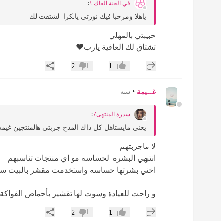
في الجنة القاك ١
:
ياهلا ومرحبا فيك نورتي يابكرا لشتقت لك
حبيبتي بالمهلي
تشتاق لك العافية يارب❤️
إضافة رد جديد
مشاركة
2
1
إعجاب
عدم إعجاب
غـــيمة
•
سنة
سدرة المنتهى7
:
يعني مايستاهل كل ذاك المدح جربتي هالمنتجين غيمه ي
لا ماجربتهم
انتبهي البشره الحساسه مو اي منتجات تناسبهم
اختي بشرتها حساسه واستخدمت مقشر بالبيت سب
و راحت للعيادة وسوت لها تقشير بأحماض الفواكة 
إضافة رد جديد
مشاركة
2
1
إعجاب
عدم إعجاب