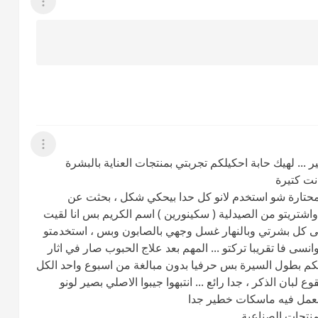
عرض القائمة
عرض القائمة
 ... لهيك حابة احكيلكم تجربتي بمنتجات العناية بالبشرة
نت كتيرة
ا محتارة شو استخدم لانو كل حدا بيحكي شكل ، بحثت عن
واشتريتو من الصيدلية ( سكينورين ) اسم الكريم بس انا لقيت
لى كل بشرتي وبالنهار غسل وجهي بالصابون وبس ، استخدمتو
ى فا تقريبا تركتو ... المهم بعد علاج الحبوب صار في اثار
الكم بطول السيرة بس حرفيا بدون مبالغة من اسبوع واحد الكل
بان الذكر ، جدا رائع ... انتبهوا جيبوا الاصلي بصير لونو
بعمل فيه ماسكات خطير جدا
نتجات الصناعية