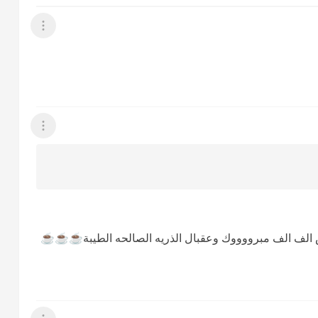
عرض القائمة
عرض القائمة
ت 🫶🏻❤️واجمل عروس الف الف مبرووووك وعقبال الذريه الصالحه الطيبة☕☕☕