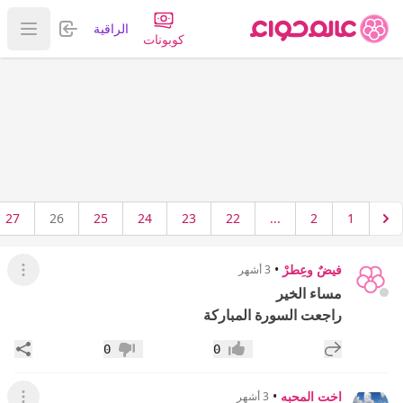
تسجيل الدخول
الراقية
عرض ا
كوبونات
27
26
25
24
23
22
...
2
1
فيضٌ وعِطرْ
•
3 أشهر
عرض ال
مساء الخير
راجعت السورة المباركة
إضافة رد جديد
مشار
0
0
إعجاب
عدم إعجاب
اخت المحبه
•
3 أشهر