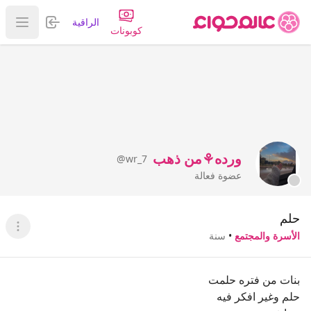
تسجيل الدخول
الراقية
عرض ا
كوبونات
ورده⚘️من ذهب
@wr_7
عضوة فعالة
حلم
عرض ا
الأسرة والمجتمع
•
سنة
بنات من فتره حلمت
حلم وغير افكر فيه