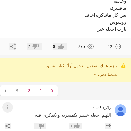
وخايفه
مافسرته
بس كل ماتذكره اخاف
ووسوس
يارب اجعله خير
مشاركة
2
0
775
12
إعجاب
عدم إعجاب
يلزم عليك تسجيل الدخول أولًا لكتابة تعليق.
تسجيل دخول
←
3
2
1
زائرة
•
سنة
عرض ال
اللهم اجعله خييير لاتفسريه ولاتفكري فيه
إضافة رد جديد
مشار
1
0
إعجاب
عدم إعجاب