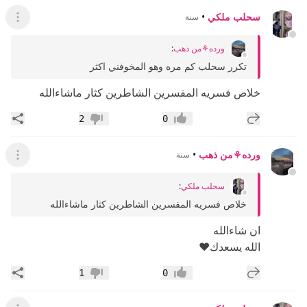
سحلب ملكي
•
سنة
عرض ال
ورده⚘️من ذهب
:
تكرر سحلب كم مره وهو المخوفني اكثر
خلاص فسريه المفسرين الشاطرين كثار ماشاءالله
إضافة رد جديد
مشار
2
0
إعجاب
عدم إعجاب
ورده⚘️من ذهب
•
سنة
عرض ال
سحلب ملكي
:
خلاص فسريه المفسرين الشاطرين كثار ماشاءالله
ان شاءالله
الله يسعدك❤
إضافة رد جديد
مشار
1
0
إعجاب
عدم إعجاب