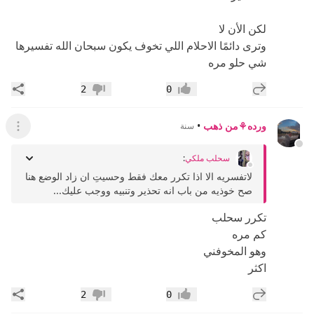
لكن الأن لا
وترى دائمًا الاحلام اللي تخوف يكون سبحان الله تفسيرها
شي حلو مره
إضافة رد جديد
مشار
2
0
إعجاب
عدم إعجاب
ورده⚘️من ذهب
•
سنة
عرض ال
سحلب ملكي
:
لاتفسريه الا اذا تكرر معك فقط وحسيتِ ان زاد الوضع هنا
صح خوذيه من باب انه تحذير وتنبيه ووجب عليك...
تكرر سحلب
كم مره
وهو المخوفني
اكثر
إضافة رد جديد
مشار
2
0
إعجاب
عدم إعجاب