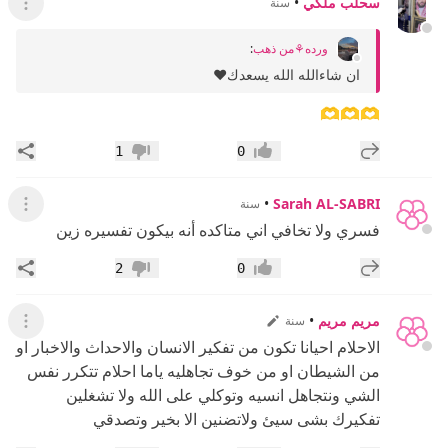
سحلب ملكي
•
سنة
عرض ال
ورده⚘️من ذهب
:
ان شاءالله الله يسعدك❤
🫶🫶🫶
إضافة رد جديد
مشار
1
0
إعجاب
عدم إعجاب
•
Sarah AL-SABRI
سنة
عرض ال
فسري ولا تخافي اني متاكده أنه بيكون تفسيره زين
إضافة رد جديد
مشار
2
0
إعجاب
عدم إعجاب
مريم مريم
•
سنة
عرض ال
الاحلام احيانا تكون من تفكير الانسان والاحداث والاخبار او
من الشيطان او من خوف تجاهليه ياما احلام تتكرر نفس
الشي ونتجاهل انسيه وتوكلي على الله ولا تشغلين
تفكيرك بشى سيئ ولاتضنين الا بخير وتصدقي