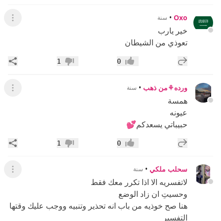
•
Oxo
سنة
عرض ال
خير يارب
تعوذي من الشيطان
إضافة رد جديد
مشار
1
0
إعجاب
عدم إعجاب
ورده⚘️من ذهب
•
سنة
عرض ال
همسة
عيونه
حبيباتي يسعدكم💕
إضافة رد جديد
مشار
1
0
إعجاب
عدم إعجاب
سحلب ملكي
•
سنة
عرض ال
لاتفسريه الا اذا تكرر معك فقط
وحسيتِ ان زاد الوضع
هنا صح خوذيه من باب انه تحذير وتنبيه ووجب عليك وقتها
التفسير