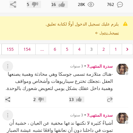
مشاركة
5
16
28K
762
إعجاب
عدم إعجاب
يلزم عليك تسجيل الدخول أولًا لكتابة تعليق.
تسجيل دخول
←
155
154
...
6
5
4
3
2
1
سدرة المنتهى7
•
3 سنوات
عرض ال
-هناك متلازمة تسمى جوسكا وهي محادثة وهمية يصنعها
العقل ،تجعلك تخترع سيناريوهات وأشخاص ومواقف
وهمية داخل عقلك بشكل يومي لتعويض شعورك بالوحدة.
إضافة رد جديد
مشار
2
13
إعجاب
عدم إعجاب
سدرة المنتهى7
•
3 سنوات
عرض ال
أشياءٌ كثيرة لا نكتبها ندعها مخفية عن العيان ، خشية أَن
تموت في داخلنا دون أن نعانقها واقعًا تشبه عيشة الصبار