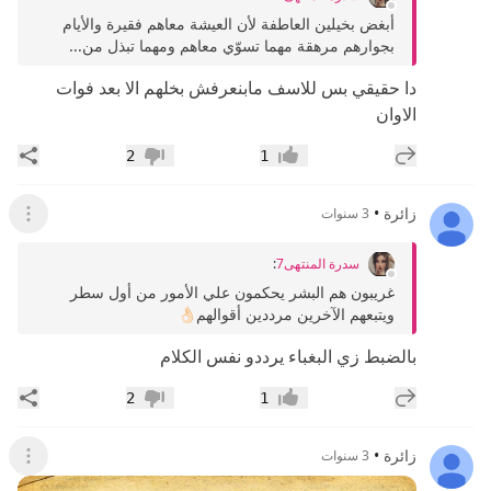
‏أبغض بخيلين العاطفة لأن العيشة معاهم فقيرة والأيام
بجوارهم مرهقة مهما تسوّي معاهم ومهما تبذل من...
دا حقيقي بس للاسف مابنعرفش بخلهم الا بعد فوات
الاوان
إضافة رد جديد
مشار
2
1
إعجاب
عدم إعجاب
زائرة
•
3 سنوات
عرض ال
سدرة المنتهى7
:
غريبون هم البشر يحكمون علي الأمور من أول سطر
ويتبعهم الآخرين مرددين أقوالهم👌🏻
بالضبط زي البغباء يرددو نفس الكلام
إضافة رد جديد
مشار
2
1
إعجاب
عدم إعجاب
زائرة
•
3 سنوات
عرض ال