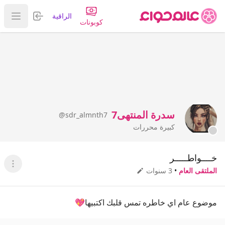
تسجيل الدخول
الراقية
عرض ا
كوبونات
سدرة المنتهى7
@sdr_almnth7
كبيرة محررات
خــــواطـــــر
عرض ا
الملتقى العام
•
3 سنوات
موضوع عام اي خاطره تمس قلبك اكتبيها💖