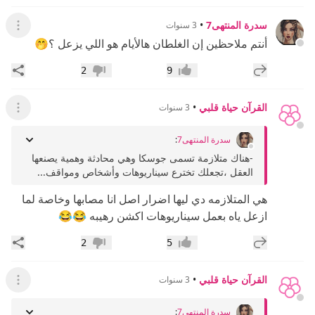
سدرة المنتهى7
•
3 سنوات
عرض ال
‏أنتم ملاحظين إن الغلطان هالأيام هو اللي يزعل ؟🤭
إضافة رد جديد
مشار
2
9
إعجاب
عدم إعجاب
القرآن حياة قلبي
•
3 سنوات
عرض ال
سدرة المنتهى7
:
-هناك متلازمة تسمى جوسكا وهي محادثة وهمية يصنعها
العقل ،تجعلك تخترع سيناريوهات وأشخاص ومواقف...
هي المتلازمه دي ليها اضرار اصل انا مصابها وخاصة لما
ازعل ياه بعمل سيناريوهات اكشن رهيبه 😂😂
إضافة رد جديد
مشار
2
5
إعجاب
عدم إعجاب
القرآن حياة قلبي
•
3 سنوات
عرض ال
سدرة المنتهى7
: