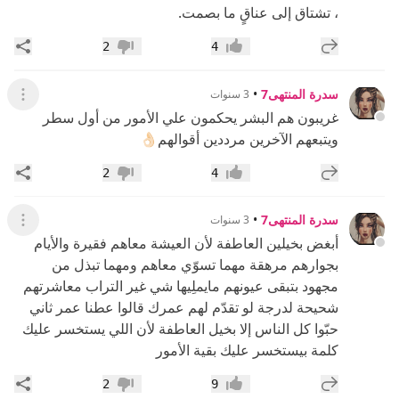
، تشتاق إلى عناقٍ ما بصمت.
إضافة رد جديد
مشار
2
4
إعجاب
عدم إعجاب
سدرة المنتهى7
•
3 سنوات
عرض ال
غريبون هم البشر يحكمون علي الأمور من أول سطر
ويتبعهم الآخرين مرددين أقوالهم👌🏻
إضافة رد جديد
مشار
2
4
إعجاب
عدم إعجاب
سدرة المنتهى7
•
3 سنوات
عرض ال
‏أبغض بخيلين العاطفة لأن العيشة معاهم فقيرة والأيام
بجوارهم مرهقة مهما تسوّي معاهم ومهما تبذل من
مجهود بتبقى عيونهم مايملِيها شي غير التراب معاشرتهم
شحيحة لدرجة لو تقدّم لهم عمرك قالوا عطنا عمر ثاني
حبّوا كل الناس إلا بخيل العاطفة لأن اللي يستخسر عليك
كلمة بيستخسر عليك بقية الأمور
إضافة رد جديد
مشار
2
9
إعجاب
عدم إعجاب