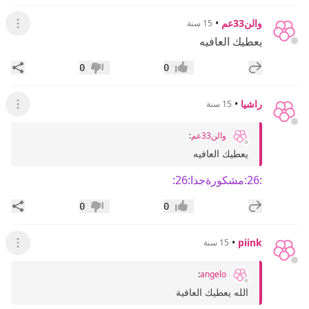
والن33عم
•
15 سنة
عرض ال
يعطيك العافيه
إضافة رد جديد
مشار
0
0
إعجاب
عدم إعجاب
راشيا
•
15 سنة
عرض القائ
والن33عم
:
يعطيك العافيه
:26:مشكورةجدا:26:
إضافة رد جديد
مشار
0
0
إعجاب
عدم إعجاب
•
piink
15 سنة
عرض القائ
:
angelo
الله يعطيك العافية