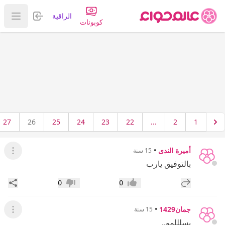
تسجيل الدخول
الراقية
عرض ا
كوبونات
27
26
25
24
23
22
...
2
1
أميرة الندى
•
15 سنة
عرض ال
بالتوفيق يارب
إضافة رد جديد
مشار
0
0
إعجاب
عدم إعجاب
جمان1429
•
15 سنة
عرض ال
يسلللمو..