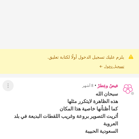
يلزم عليك تسجيل الدخول أولًا لكتابة تعليق.
تسجيل دخول
←
فيضٌ وعِطرْ
•
8 أشهر
عرض ال
سبحان الله
هذه الظاهرة لايتكرر مثلها
كما أظن
أنها خاصية هذا المكان
أثريت التصوير بروعة وغريب اللقطات البديعة في بلد
العروبة
السعودية الحبيبة