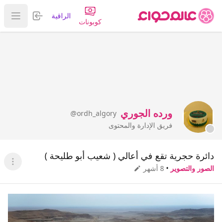
تسجيل الدخول
الراقية
عرض ا
كوبونات
ورده الجوري
@ordh_algory
فريق الإدارة والمحتوى
دائرة حجرية تقع في أعالي ( شعيب أبو طليحة )
عرض ا
الصور والتصوير
•
8 أشهر