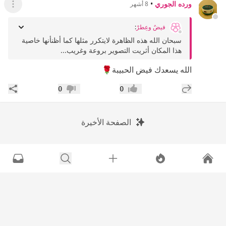
ورده الجوري
•
8 أشهر
عرض ال
فيضٌ وعِطرْ
:
سبحان الله هذه الظاهرة لايتكرر مثلها كما أظنأنها خاصية
هذا المكان أثريت التصوير بروعة وغريب...
الله يسعدك فيض الحبيبة🌹
إضافة رد جديد
مشار
0
0
إعجاب
عدم إعجاب
الصفحة الأخيرة