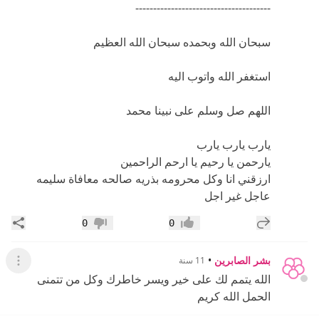
--------------------------------------
سبحان الله وبحمده سبحان الله العظيم
استغفر الله واتوب اليه
اللهم صل وسلم على نبينا محمد
يارب يارب يارب
يارحمن يا رحيم يا ارحم الراحمين
ارزقني انا وكل محرومه بذريه صالحه معافاة سليمه
عاجل غير اجل
إضافة رد جديد
مشار
0
0
إعجاب
عدم إعجاب
بشر الصابرين
•
11 سنة
عرض القائ
الله يتمم لك على خير ويسر خاطرك وكل من تتمنى
الحمل الله كريم