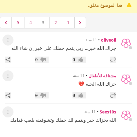
هذا الموضوع مغلق.
5
4
3
2
1
•
oliveoil
11 سنة
عرض ال
جزاك الله خير... ربي يتمم حملك على خير إن شاء الله
إضافة رد جديد
مشار
0
0
إعجاب
عدم إعجاب
مشتاقه للأطفال
•
11 سنة
عرض ال
جزاك الله الجنه 💔
إضافة رد جديد
مشار
0
0
إعجاب
عدم إعجاب
•
Sees10s
11 سنة
عرض ال
الله يجزاك خير ويتمم لك حملك وتشوفينه يلعب قدامك