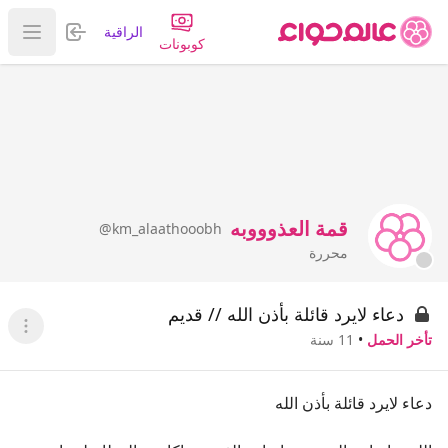
تسجيل الدخول
الراقية
عرض ا
كوبونات
قمة العذوووبه
@km_alaathooobh
محررة
دعاء لايرد قائلة بأذن الله // قديم
عرض ا
تأخر الحمل
•
11 سنة
دعاء لايرد قائلة بأذن الله