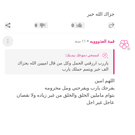
جزاك الله خير
إضافة رد جديد
مشار
0
0
إعجاب
عدم إعجاب
قمة العذوووبه
•
11 سنة
عرض ال
امسحي دموعك بيدينك
:
ياررب ارزقني الحمل وكل من قال امييين الله يجزاك
الف خير ويتمم حملك يارب
اللهم امين
يفرحك يارب ويفرحني ومل محرومه
بتوام ماملين الخلق والخلق من غير زياده ولا نقصان
عاجل غير اجل