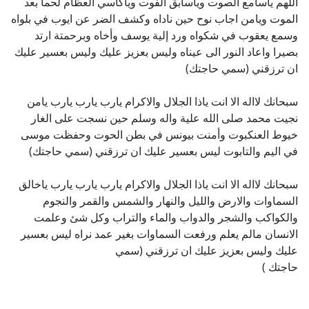
اللهم ياسامع الصوت وياسابق الفوت وياكاسي العظام لحما بعد
الموت ويامن اجاب نوح حين ناداه وكشف الضر عن ايوب في بلواه
وسمع يعقوب في شكواه ورد إلية يوسف وأخاه وبرحمتة ارتد
بصيرا واعاد النور الى عيناه وليس بعزيز عليك وليس بعسير عليك
ان ترزقني (سمي حاجتك)
سبحانك لااله الا انت ياذا الجلال والاكرام يارب يارب يارب يامن
نجيت محمد صلى الله علية واله وسلم حين نسجت على الغار
خيوط العنكبوت وأمنت بيونس في بطن الحوت وحفظت موسى
في اليم والتابوت ليس بعسير عليك ان ترزقني (سمي حاجتك)
سبحانك لااله الا انت ياذا الجلال والاكرام يارب يارب يارب ياخالق
السماوات والارض والليل والنهار والشمس والقمر والنجوم
والكواكب والشجر والدواب والماء والتراب وكل شئ وعلمت
الانسان مالم يعلم ورفعت السماوات بغير عمد نراه ليس بعسير
عليك وليس بعزيز عليك ان ترزقني (سمي
حاجتك )