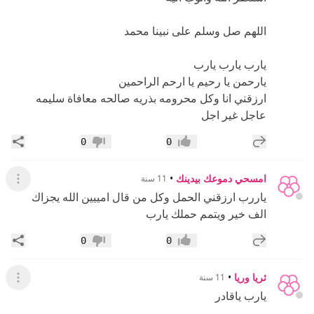
اللهم صل وسلم على نبينا محمد
يارب يارب يارب
يارحمن يا رحيم يا ارحم الراحمين
ارزقني انا وكل محرومه بذريه صالحه معافاة سليمه
عاجل غير اجل
إضافة رد جديد
مشار
0
0
إعجاب
عدم إعجاب
امسحي دموعك بيدينك
•
11 سنة
عرض ال
ياررب ارزقني الحمل وكل من قال امييين الله يجزاك
الف خير ويتمم حملك يارب
إضافة رد جديد
مشار
0
0
إعجاب
عدم إعجاب
ثريا وريا
•
11 سنة
عرض ال
يارب ياقادر