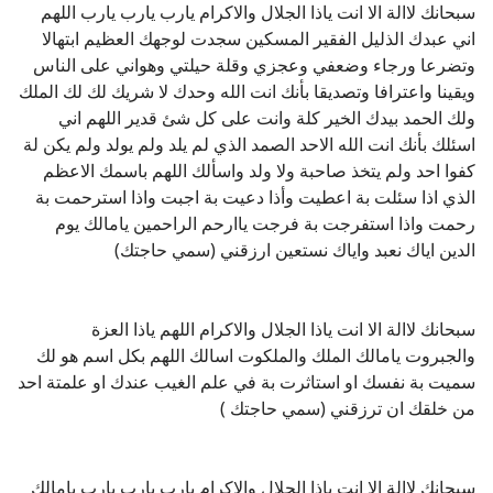
سبحانك لاالة الا انت ياذا الجلال والاكرام يارب يارب يارب اللهم
اني عبدك الذليل الفقير المسكين سجدت لوجهك العظيم ابتهالا
وتضرعا ورجاء وضعفي وعجزي وقلة حيلتي وهواني على الناس
ويقينا واعترافا وتصديقا بأنك انت الله وحدك لا شريك لك لك الملك
ولك الحمد بيدك الخير كلة وانت على كل شئ قدير اللهم اني
اسئلك بأنك انت الله الاحد الصمد الذي لم يلد ولم يولد ولم يكن لة
كفوا احد ولم يتخذ صاحبة ولا ولد واسألك اللهم باسمك الاعظم
الذي اذا سئلت بة اعطيت وأذا دعيت بة اجبت واذا استرحمت بة
رحمت واذا استفرجت بة فرجت ياارحم الراحمين يامالك يوم
الدين اياك نعبد واياك نستعين ارزقني (سمي حاجتك)
سبحانك لاالة الا انت ياذا الجلال والاكرام اللهم ياذا العزة
والجبروت يامالك الملك والملكوت اسالك اللهم بكل اسم هو لك
سميت بة نفسك او استاثرت بة في علم الغيب عندك او علمتة احد
من خلقك ان ترزقني (سمي حاجتك )
سبحانك لاالة الا انت ياذا الجلال والاكرام يارب يارب يارب يامالك