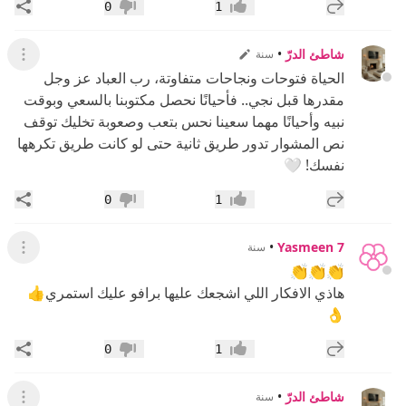
إضافة رد جديد
مشار
0
1
إعجاب
عدم إعجاب
شاطئ الدرّ
•
سنة
عرض ال
الحياة فتوحات ونجاحات متفاوتة، رب العباد عز وجل
مقدرها قبل نجي.. فأحيانًا نحصل مكتوبنا بالسعي وبوقت
نبيه وأحيانًا مهما سعينا نحس بتعب وصعوبة تخليك توقف
نص المشوار تدور طريق ثانية حتى لو كانت طريق تكرهها
نفسك! 🤍
إضافة رد جديد
مشار
0
1
إعجاب
عدم إعجاب
•
Yasmeen 7
سنة
عرض ال
👏👏👏
هاذي الافكار اللي اشجعك عليها برافو عليك استمري👍
👌
إضافة رد جديد
مشار
0
1
إعجاب
عدم إعجاب
شاطئ الدرّ
•
سنة
عرض ال