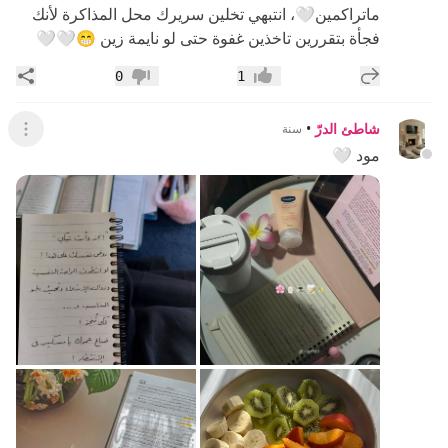
ماتراكمين🤍، انتبهي تخلين سريرك محل المذاكرة لأنك
فجأة بتقررين تاخذين غفوة حتى لو نايمة زين 😁🤍🤍
إضافة رد جديد
مشار
0
1
إعجاب
عدم إعجاب
شاطئ الدرّ
•
سنة
عرض ال
مود 🤍