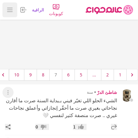
تسجيل الدخول
الراقية
عرض ا
كوبونات
10
9
8
7
6
5
...
2
1
شاطئ الدرّ
•
سنة
عرض ال
الشيء الحلو اللي تغيّر فيني بـبداية السنة صرت ما أقارن
نجاحاتي بغيري صرت ما أحقّر إنجازاتي وأعملق نجاحات
غيري .. صرت منصفة كثير لنفسي 🤍
إضافة رد جديد
مشار
0
1
إعجاب
عدم إعجاب