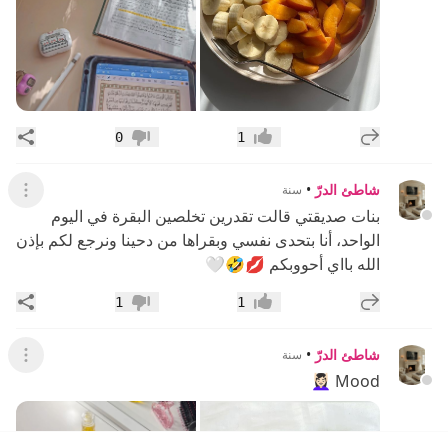
إضافة رد جديد
مشار
0
1
إعجاب
عدم إعجاب
شاطئ الدرّ
•
سنة
عرض ال
بنات صديقتي قالت تقدرين تخلصين البقرة في اليوم
الواحد، أنا بتحدى نفسي وبقراها من دحينا ونرجع لكم بإذن
الله بااي أحووبكم 💋🤣🤍
إضافة رد جديد
مشار
1
1
إعجاب
عدم إعجاب
شاطئ الدرّ
•
سنة
عرض القائ
Mood 💆🏻‍♀️