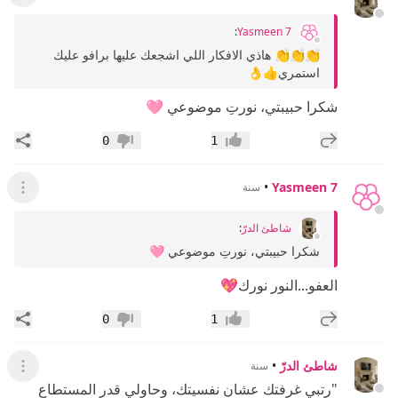
:
Yasmeen 7
👏👏👏 هاذي الافكار اللي اشجعك عليها برافو عليك
استمري👍👌
شكرا حبيبتي، نورتِ موضوعي 🩷
إضافة رد جديد
مشار
0
1
إعجاب
عدم إعجاب
•
Yasmeen 7
سنة
عرض ال
شاطئ الدرّ
:
شكرا حبيبتي، نورتِ موضوعي 🩷
العفو...النور نورك💖
إضافة رد جديد
مشار
0
1
إعجاب
عدم إعجاب
شاطئ الدرّ
•
سنة
عرض ال
"رتبي غرفتك عشان نفسيتك، وحاولي قدر المستطاع