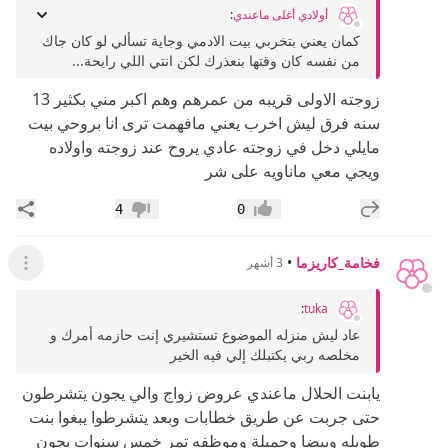
أولادي أغلى ماعندي
:
كمان يعني بتخربي بيت الادمي وجاية تسألي لو كان جاك
من نفسه كان وقتها بنعذرك لكن انتي اللي رايحة...
زوجته الاولى قريبه من عمرهم وهم اكبر مني بكثير 13
سنه فرق ليش اخرب يعني مافهمت ترى انا بروحي بيت
مايلي دخل في زوجته عادي يروح عند زوجته واولاده
ويجي معي ماناويه على شر
إضافة رد جديد
مشار
4
0
إعجاب
عدم إعجاب
فخامة_كاريزما
•
3 أشهر
عرض ال
:
tuka
عاد ليش منزله الموضوع تستشيري إنت حازمه أمرك و
مخلصه ربي يكتبلك إلي فيه الخير
يابنت الحلال ماعندي عروض زواج والي يجون يتشرطون
حتى جربت عن طريق خطابات وبعد يتشرطوا يبغوا بنت
طويله وبيضا وجميلة وموظفه تمر خمس سنوات يجون