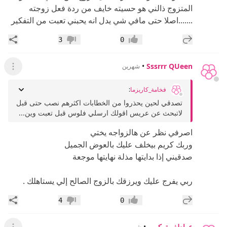
المتزوج ذالني هو حسيته خايف من ردة فعل زوجته
.......اصلا حتى مافي شي يدل انه يحبني تعبت من التفكير
إضافة رد جديد
مشار
3
0
إعجاب
عدم إعجاب
•
Sssrrr QUeen
شهرين
عرض ال
فخامة_كاريزما
:
تصدقي لحين يحذروا من الخطابات اكثرهم نصب حتى قبل
لاتبحث عن عريس اقولك ارسلي فلوس قبل تعبت وين...
اصرفي نظر عن هالزواجه يختي
وربك كريم بيخلف عليك بالعوض الجميل
صدقيني إذا بدايتها مذلة نهايتها موجعة
ربي يفرج عليك ويرزقك بالزوج الصالح إلي يستاهلك .
إضافة رد جديد
مشار
4
0
إعجاب
عدم إعجاب
عواطف تركي .
•
شهرين