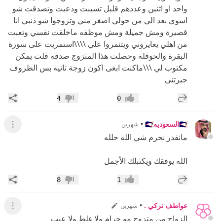
واحد او اثنين وعددهم قليل تسببت ودعيت وتصدقت شو
اسوي بعد الي من حولي اصغر مني وتزوجوا شو ذنبي انا
قصيرة ومش جميلة ومش موظفه ماخلقت نفسي وتعبت
من اهلي يعايروني ويتنمروا علي \\\\استمريت على سورة
البقرة والحوقلة وحصلت هذا المتزوج صدفه قلت يمكن
مكتوب لي \\\ماكنت ابغى اكون زوجة ثانيه بس الظروف
جبرتني
إضافة رد جديد
مشار
4
0
إعجاب
عدم إعجاب
🇸🇦السعوديه🇸🇦
•
شهرين
عرض ال
مانقدر نحرم شي الله حلله
الله يوفقك ويكتبلك الأجمل
إضافة رد جديد
مشار
8
1
إعجاب
عدم إعجاب
عواطف تركي .
•
شهرين
عرض ال
الزواج من متزوج مو حرام ولا غلط ولا عيب