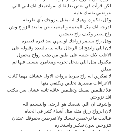
لكن قرأت في بعض تعليقاتك بمواضيعك انك انتي اللي
عرضتي نفسك عليه
وكل تفكيرك وهمك انه يقبل يتزوجك بأي طريقه
لدرجة انك مثل المغيبه والمعميه عن ما بعد الزواج وش
راح يصير وكيف راح تعيشين
وهل راح يستمر زواجك او ينتهي بعد فتره قصيره
لان اللي واضح ان الرجال ماله نيه بالتعدد وقبوله على
الاغلب لانك جيتيه على طبق من ذهب زواج محفول
مكفول مثل اللي يدخل تجربه ومغامره يتسلى فيها ثم
يطلق
لا تفكرين انه راح يفرط بزواجه الاول عشانك مهما كانت
الاغراءات مصيرها تخلص ويكتفي منها
فلا تظلمين نفسك وتظلمين عائله ثانيه عشان بس ينكتب
انك تزوجتي
واشوف ان اللي ينقصك هو الرضى والتسليم لله
لان الزواج رزق مثله مثل أشياء كثير في الحياه
فياليت ما ترخصين نفسك ولا تفرطين بحقوقك عشان
تتزوجين بدون تفكير واستخاره