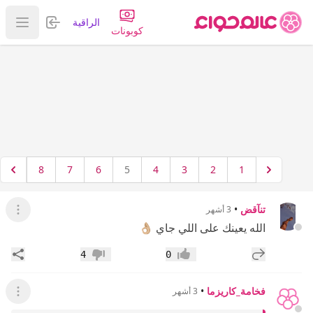
تسجيل الدخول
الراقية
عرض ا
كوبونات
8
7
6
5
4
3
2
1
تنآقض
•
3 أشهر
عرض ال
الله يعينك على اللي جاي 👌🏼
إضافة رد جديد
مشار
4
0
إعجاب
عدم إعجاب
فخامة_كاريزما
•
3 أشهر
عرض ال