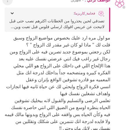
عرض ال
فخامة_كاريزما
:
تصدقي لحين يحذروا من الخطابات اكثرهم نصب حتى قبل
لاتبحث عن عريس اقولك ارسلي فلوس قبل تعبت وين...
مو اول مره ارد عليك بخصوص مواضيع الزواج وسبق
قلت لك " ماذا لو كان غير مقدر لك الزواج " ؟
لكن رجعتي بموضوع جديد تصرين فيه على الزواج ومن
رجال غير راغب فيك انتي عرضتي نفسك عليه بعد
هذا الإلحاح اللي في داخلك على الزواج هو اللي مخلي
الفكره كبيره ومتضخمه جداً بداخلك لدرجة انك مثل
المعميه مو قادره تشوفين الواقع بإتزان وعقل
انسي فكرة الزواج وابحثي لك عن حياة ثانيه فيها انجازات
واهداف تشغلين نفسك فيها
تعلمي الرضى والتسليم والقبول لانه بيخليك تشوفين
الحياه بنظره اوسع من الضيق اللي انتي حاصره نفسك
فيه وكأن الحياه بس واقفه على الزواج وبدونها مالك قيمه
ولا فايده لدرجة انك تتنمرين على شكلك وتقللين من
نفسك بس لانك ماتزوجتي !!