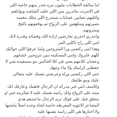
اما سالفة الخطابات مليون مره نحذر منهم خاصة اللي
في الانترنت ماتدرين مين اللي خلف الشاشه ونواياهم
واغلبهم نصابين عصابات تستدرج اللي مثلك معميه
بصيرتهم ومتلهفين على الزواج ثم يوقعونهم بالفخ
ويبتزونهم
واحذري احذري تعارضين ارادة الله وقضائه وقدره لانك
انتي اللي راح تاكلين المر
وهذا انتي ركضتي ورا المتزوجين ولما عرفوا اللي حواليك
كلهم عايروك وانتي المسكينه تبين تتزوجين عشانهم
وعشان كلامهم يعني في كلا الحالتين مو مستفيده شي لا
حفظتي كرامتك ولا ماء وجهك
حتى اللي ركضتي وراه وعرضتي نفسك عليه متعالي
عليك ومو طايقك
وللاسف انتي غير مدركه ان الرجال فاهمك وعارفك انك
ميته على الزواج وانك راميه نفسك عليه لا تفكرينه غبي او
متعلق فيك على قولك ترى الرجال ماعندهم هذي
المشاعر الانثويه المفرطه خاصة اتجاه وحده اصلاً مايحبها
ولا اختارها هي اللي راميه نفسها عليه