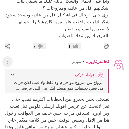
واذا على الجمال والشكل بالله عليك ما شفتي بنات
اشكالهم اقل من عاديه ومتزوجات ؟
ترى حتى الرجال في اشكال اقل من عاديه ويسجد سجود
شكر اذا بنت وافقت عليه مهما كان شكلها وجمالها
لا تنظرين لنفسك بإحتقار
الله يعينك ويرشدك للصواب
إضافة رد جديد
مشار
7
1
إعجاب
عدم إعجاب
فخامة_كاريزما
•
شهرين
عرض ال
عواطف تركي .
:
الزواج من متزوج مو حرام ولا غلط ولا عيب لكن قرأت
في بعض تعليقاتك بمواضيعك انك انتي اللي عرضتي...
تصدقي لحين يحذروا من الخطابات اكثرهم نصب حتى
قبل لاتبحث عن عريس اقولك ارسلي فلوس قبل تعبت
وين اروح...تصدقي مرات احس خايفه من العواقب واقول
هذا من الاهل وبنفس الوقت احس من كلامه متكبر علي
........والله حاولت كثير عشان اتزوج بس مافي فايده وهذا