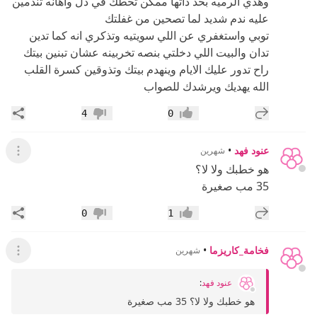
وهذي الرميه بحد ذاتها ممكن تحطك في ذل واهانه تندمين
عليه ندم شديد لما تصحين من غفلتك
توبي واستغفري عن اللي سويتيه وتذكري انه كما تدين
تدان والبيت اللي دخلتي بنصه تخربينه عشان تبنين بيتك
راح تدور عليك الايام وينهدم بيتك وتذوقين كسرة القلب
الله يهديك ويرشدك للصواب
إضافة رد جديد
مشار
4
0
إعجاب
عدم إعجاب
عنود فهد
•
شهرين
عرض ال
هو خطبك ولا لا؟
35 مب صغيرة
إضافة رد جديد
مشار
0
1
إعجاب
عدم إعجاب
فخامة_كاريزما
•
شهرين
عرض ال
عنود فهد
:
هو خطبك ولا لا؟ 35 مب صغيرة