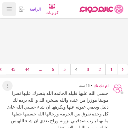
تسجيل الدخول
الراقية
عرض ا
كوبونات
45
44
...
6
5
4
3
2
1
ام تك تك
•
16 سنة
عرض ال
حسبي الله عليها قليله الخاتمه الله ينصرك عليها نصرا
موبينا موزرا من عنده والله يسخره لك و الله يرده لك
ذليل ويعمي عيونه عنها ويكرهها ان شاء حسبي الله علئ
كل وحده تفرق بين الحرمه ورجالها الله حسيبها جعلها
ماتتهنا يارب صدقيني نزونه وراح تعدي ان شاء اللهبس
عليك بسهام الليل والاستغفار