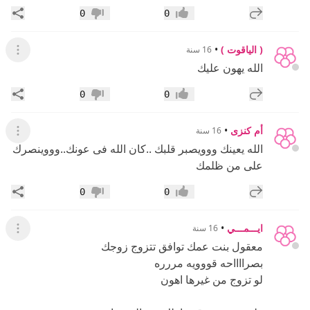
إضافة رد جديد
مشار
0
0
إعجاب
عدم إعجاب
( الياقوت )
•
16 سنة
عرض ال
الله يهون عليك
إضافة رد جديد
مشار
0
0
إعجاب
عدم إعجاب
أم كنزى
•
16 سنة
عرض ال
الله يعينك ووويصبر قلبك ..كان الله فى عونك..وووينصرك
على من ظلمك
إضافة رد جديد
مشار
0
0
إعجاب
عدم إعجاب
ايـــمـــي
•
16 سنة
عرض ال
معقول بنت عمك توافق تتزوج زوجك
بصرااااحه قووويه مررره
لو تزوج من غيرها اهون