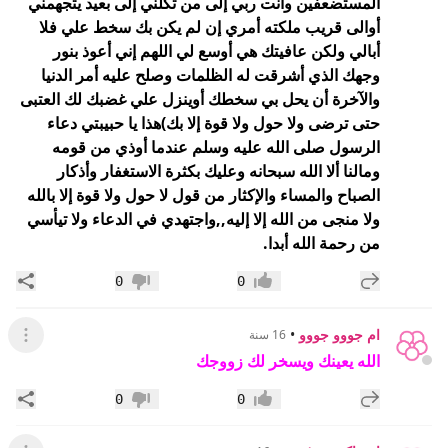
المستضعفين وأنت ربي إلى من تكلني إلى بعيد يتجهمني
أوالى قريب ملكته أمري إن لم
يكن بك سخط علي فلا
أبالي ولكن عافيتك هي أوسع لي اللهم إني أعوذ بنور
وجهك الذي
أشرقت له الظلمات وصلح عليه أمر الدنيا
والآخرة أن يحل بي سخطك أوينزل علي غضبك لك
العتبى
حتى ترضى ولا حول ولا قوة إلا بك)هذا يا حبيبتي دعاء
الرسول صلى الله عليه وسلم
عندما أوذي من قومه
ومالنا ألا الله سبحانه وعليك بكثرة الاستغفار وأذكار
الصباح
والمساء والإكثار من قول لا حول ولا قوة إلا بالله
ولا منجى من الله إلا إليه,,واجتهدي
في الدعاء ولا تيأسي
من رحمة الله أبدا
.
إضافة رد جديد
مشار
0
0
إعجاب
عدم إعجاب
ام جووو جووو
•
16 سنة
عرض ال
الله يعينك ويسخر لك زووجك
إضافة رد جديد
مشار
0
0
إعجاب
عدم إعجاب