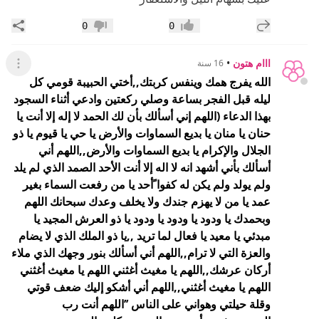
إضافة رد جديد
مشار
0
0
إعجاب
عدم إعجاب
ااام هتون
•
16 سنة
عرض ال
الله يفرج همك وينفس كربتك,,أختي الحبيبة قومي كل
ليله قبل الفجر بساعة وصلي ركعتين
وادعي أثناء السجود
بهذا الدعاء (اللهم إني أسألك بأن لك الحمد لا إله إلا أنت يا
حنان
يا منان يا بديع السماوات والأرض يا حي يا قيوم يا ذو
الجلال والإكرام يا بديع السماوات
والأرض,,اللهم أني
أسألك بأني أشهد انه لا اله إلا أنت الأحد الصمد الذي لم يلد
ولم
يولد ولم يكن له كفوا ًأحد يا من رفعت السماء بغير
عمد يا من لا يهزم جندك ولا يخلف وعدك
سبحانك اللهم
وبحمدك يا ودود يا ودود يا ودود يا ذو العرش المجيد يا
مبدئي يا معيد يا فعال
لما تريد ,,يا ذو الملك الذي لا يضام
والعزة التي لا ترام,,اللهم أني أسألك بنور وجهك
الذي ملاء
أركان عرشك,,اللهم يا مغيث أغثني اللهم يا مغيث أغثني
اللهم يا مغيث
أغثني,,اللهم أني أشكو إليك ضعف قوتي
وقلة حيلتي وهواني على الناس ’’اللهم أنت رب