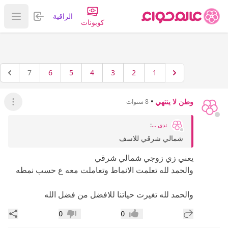
تسجيل الدخول
الراقية
عرض ا
كوبونات
7
6
5
4
3
2
1
وطن لا ينتهي
•
8 سنوات
عرض ال
ندى ...
:
شمالي شرقي للاسف
يعني زي زوجي شمالي شرقي
والحمد لله تعلمت الانماط وتعاملت معه ع حسب نمطه
والحمد لله تغيرت حياتنا للافضل من فضل الله
إضافة رد جديد
مشار
0
0
إعجاب
عدم إعجاب