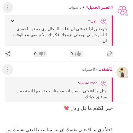
¤الصبر الجميل¤
•
8 سنوات
عرض ال
بتول~
:
بترضين اذا عرفتي ان اغلب الرجال زي بعض ..احمدي
الله وحاولي توصلي لزوجك فكرتك وﻻ تياسي مع الوقت
ان...
إضافة رد جديد
مشار
0
0
إعجاب
عدم إعجاب
عآشقة..
•
8 سنوات
عرض ال
roroالشامية
:
متل ما اقنعتي نفسك انه مو مناسب تقنعيها انه نصيبك
ورفيق حياتك
خير الكلام ما قل و دل 💘
فعلاً زي ما اقنعتي نفسك ان مو مناسب اقنعي نفسك من