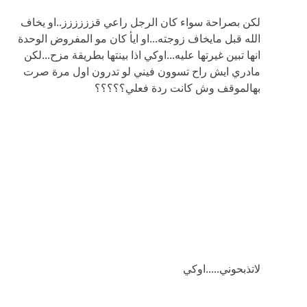
لكن بصراحة سواء كان الرجل راعي قزززززز..او يخاف
الله قبل مايخاف زوجته...او ايأ كان مو المفروض الوحدة
انها تبين غيرتها عليه...اوكي اذا بينتها بطريقة مزح...لكن
مادري ايش راح تسوون فيني لو تدرون اول مرة صرت
بهالموقف وش كانت ردة فعلي؟؟؟؟؟
لاتذبحوني.....اوكي