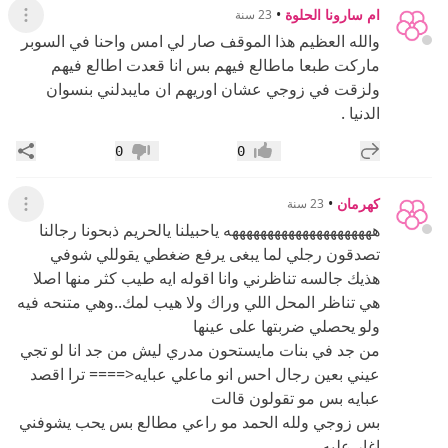
ام سارونا الحلوة
•
23 سنة
عرض ال
والله العظيم هذا الموقف صار لي امس واحنا في السوبر
ماركت طبعا ماطالع فيهم بس انا قعدت اطالع فيهم
ولزقت في زوجي عشان اوريهم ان مايبدلني بنسوان
الدنيا .
إضافة رد جديد
مشار
0
0
إعجاب
عدم إعجاب
كهرمان
•
23 سنة
عرض ال
هههههههههههههههههههههه ياحبيلنا يالحريم ذبحونا رجالنا
تصدقون رجلي لما يبغى يرفع ضغطي يقوللي شوفي
هذيك جالسه تناظرني وانا اقوله ايه طيب كثر منها اصلا
هي تناظر المحل اللي وراك ولا هيب لمك..وهي متنحه فيه
ولو يحصلي ضربتها على عينها
من جد في بنات مايستحون مدري ليش من جد انا لو تجي
عيني بعين رجال احس انو ماعلي عبايه<==== ترا اقصد
عبايه بس مو تقولون قالت
بس زوجي ولله الحمد مو راعي مطالع بس يحب يشوفني
اغار عليه