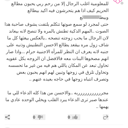
للمعلومية اغلب الرجال إلا من رحم ربي يحبون مطالع
الحريم كيف اذا هم يتحرشون فيه اكيد بيطالع
وبيطاااااااااااااالع
حتى لمجرد لو سمع صوتها تتكلم يلتفت يشوف صاحبة هذا
الصوت ..المهم الذكية تطنش بالمره ولا تنصح لانه بيعاند
لان الرجال ما يحب زوجته تنصحه ..بالعكس بيغثها كل ما
شاف زول مره بيقعد يطالع الاحسن التطنيش وذنبه على
جنبه لانه يعرف ان النظر للمرأه الاجنبية حرام ...واذا صار
انهم مصخوها البنات معه فالافضل ان الزوجه بكل عفويه
تحاول تبعد عن المكان ياللي هم فيه من غير ما تحسسه
وتحاول تلزق في زوجها وتبين لهم انهم يحبون بعض
وتصرف انتباه زوجها في حاجه بعيده عنهم ..
مجررررررررررربه ..والاحسن من هذا كله الدعاء للي ما
عندها صبر ترى الدعاء يبرد القلب ويخلي الوحده عادي ما
يهمها ..
إضافة رد جديد
مشار
0
0
إعجاب
عدم إعجاب