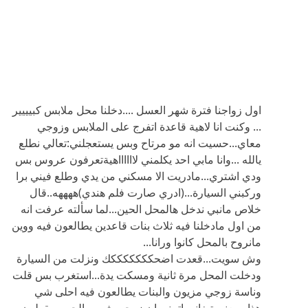
اول زواجنا فترة شهر العسل ....دخلنا محل ملابس كبيييير
... وكنت انا لاهية قاعدة اتفرج على الملابس وزوجي
معاي...حسيت انه مو مرتاح وبس يستعجلني:تعالي نطلع
يالله ...وانا مابي احد يكلمني لااااااهيةتعرفون عروس بس
ودي اشتري...مادريت الا مسكني من يدي وطلع فيني برا
وركبني السيارة...(ادري صارت فلم هندي)ههههه..قال
خلاص مانبي ندخل هالمحل الحين...لما سألته عرفت انه
من اول مادخلنا فيه ثلاث بنات قاعدين يطالعون فيه ووين
مانروح بالمحل كانوا ورانا...
وش سويت...قعدت اضحكككككككك ونزلت من السيارة
ودخلت المحل مرة ثانية ومسكت يدة...استغرب بس قلت
وناسة زوجي مزيون والبنات يطالعون فيه احلى شي
هذا....يعني تبغاني اتمنى ان زوجي شين والحريم يقولون