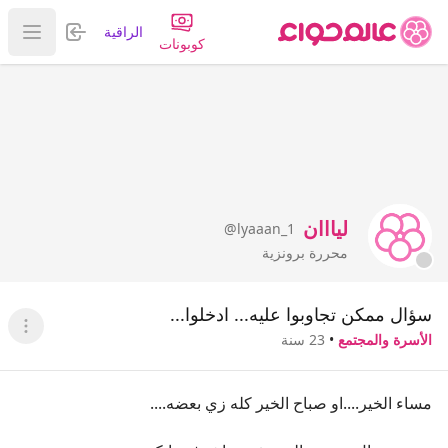
تسجيل الدخول
الراقية
عرض ا
كوبونات
ليااان
@lyaaan_1
محررة برونزية
سؤال ممكن تجاوبوا عليه... ادخلوا...
عرض ا
الأسرة والمجتمع
•
23 سنة
مساء الخير....او صباح الخير كله زي بعضه....