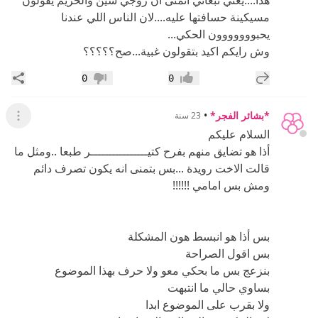
مسيكينة حسافتها عليه....لان الناس اللي عندنا
يحبووووووون الحكي...
وش رايكم اكيد بتقولون غبية...صح؟؟؟؟؟
إضافة رد جديد
مشار
0
0
إعجاب
عدم إعجاب
*بشائر الفجر*
•
23 سنة
عرض ال
السلام عليكم
أذا هو تضايق منهم بفرح كتيــــــــــــــــر طبعا ..ومثل ما
قالت الاخت رويدة ...بس بتمنى انه يكون تصرف دائم
ومش بس امامي !!!!!!
بس أذا هو انبسط هون المشكلة
بس اقول الصراحة
بنزعج بس ما بحكي معو ولا حرف بهذا الموضوع
بساوي حالي ما انتبهت
ولا بقرب على الموضوع ابدا