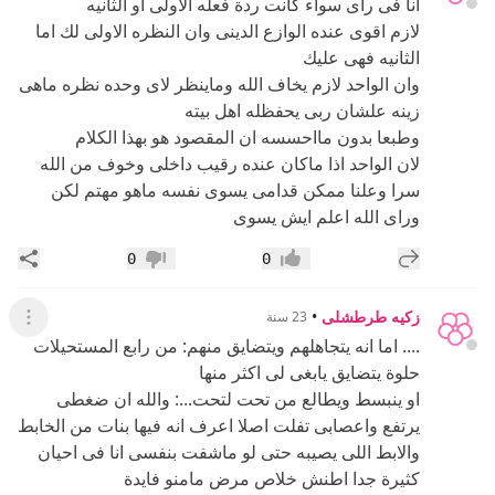
انا فى راى سواء كانت ردة فعله الاولى او الثانيه
لازم اقوى عنده الوازع الدينى وان النظره الاولى لك اما
الثانيه فهى عليك
وان الواحد لازم يخاف الله وماينظر لاى وحده نظره ماهى
زينه علشان ربى يحفظله اهل بيته
وطبعا بدون مااحسسه ان المقصود هو بهذا الكلام
لان الواحد اذا ماكان عنده رقيب داخلى وخوف من الله
سرا وعلنا ممكن قدامى يسوى نفسه ماهو مهتم لكن
وراى الله اعلم ايش يسوى
إضافة رد جديد
مشار
0
0
إعجاب
عدم إعجاب
زكيه طرطشلى
•
23 سنة
عرض ال
.... اما انه يتجاهلهم ويتضايق منهم: من رابع المستحيلات
حلوة يتضايق يابغى لى اكثر منها
او ينبسط ويطالع من تحت لتحت...: والله ان ضغطى
يرتفع واعصابى تفلت اصلا اعرف انه فيها بنات من الخابط
والابط اللى يصيبه حتى لو ماشفت بنفسى انا فى احيان
كثيرة جدا اطنش خلاص مرض مامنو فايدة