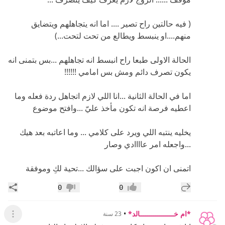
( فيه حالتين راح تصير .... اما انه يتجاهلهم ويتضايق
منهم....او ينبسط ويطالع من تحت لتحت...)
الحالة الاولى طبعا راح انبسط انه تجاهلهم ...بس بتمنى انه
يكون تصرف دائم ومش بس امامي !!!!!!
اما في الحالة الثانية ...انا اللي لازم اتجاهل ردة فعله وما
اعطيه فرصة انه تكون مأخذ عليّ ...وافتح موضوع
يخليه ينتبه اللي ويرد على كلامي ... وما اعاتبه بعد هيك
...واجعله امر عاااادي وصار
اتمنى ان اكون اجبت على سؤالك ...تحية لكِ وموفقة
إضافة رد جديد
مشار
0
0
إعجاب
عدم إعجاب
*ام خـــــــــــــــــالد*
•
23 سنة
عرض ال