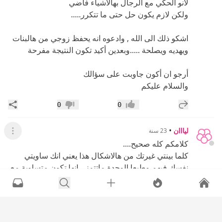
لانو الحكي مع الرجال بهالاشياء فاضي
ولكن لازم يكون حل حتى ما تتكرر.....
اشكو ذلك الى الله , وادعوه انه يحفظ زوجي من هالبنات
ويهديه ويصلحة .....وبعدين أكيد تكون النتيجة مفرحة
أرجو ان أكون جاوبت على سؤالك
والسلام عليكم
إضافة رد جديد
مشار
0
0
إعجاب
عدم إعجاب
ليااان
•
23 سنة
عرض القائ
كلامكم كله صحيح....
كلما بينتي غيرتك من هالاشكال هذا يعني انك ساويتي
نفسك فيهم وطبعا الوحدة ماتتمنى انها تكون متساوية مع
بنات من هالنوع....هذا اولا...
وثانيا...المبالغة في الغيرة تطيحك من عين زوجك وتبينين
له انك منتي واثقة من نفسك...