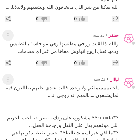
الله يفكنا من شر اللي مايخافون الله ويشفيهم ولايبلانا.....
إضافة رد جديد
مشار
0
0
إعجاب
عدم إعجاب
جينفر
•
23 سنة
عرض ال
والله اذا لقيت وزجي مطنشها وهي مو حاسة بالتطنيش
ودمها ثقيل اروح اتهاوش معاها من غير اي مقدمات
إضافة رد جديد
مشار
0
0
إعجاب
عدم إعجاب
ليااان
•
23 سنة
عرض ال
ياحلييييييييييلكم ولا وحدة قالت عادي خليهم يطالعون فيه
لما يشبعون......المهم انه زوجي انا...
**rouida** مشكورة على ردك ... صراحة احب الحريم
اللي موقفهم يدل على الثقل ورجاجة العقل...
**ماباقي غير اسم شغالتنا** احسن نقطة ذكرتيها هي
الوازع الديني...والله انك صادقة اذا كانت هالنقطة مفقودة