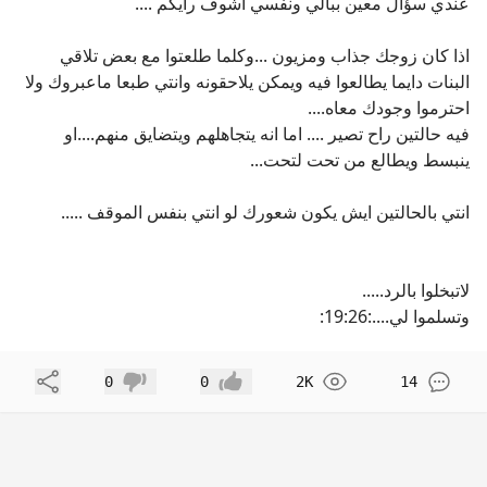
عندي سؤال معين ببالي ونفسي اشوف رايكم ....
اذا كان زوجك جذاب ومزيون ...وكلما طلعتوا مع بعض تلاقي
البنات دايما يطالعوا فيه ويمكن يلاحقونه وانتي طبعا ماعبروك ولا
احترموا وجودك معاه....
فيه حالتين راح تصير .... اما انه يتجاهلهم ويتضايق منهم....او
ينبسط ويطالع من تحت لتحت...
انتي بالحالتين ايش يكون شعورك لو انتي بنفس الموقف .....
لاتبخلوا بالرد.....
وتسلموا لي....:19:26:
مشاركة
0
0
2K
14
إعجاب
عدم إعجاب