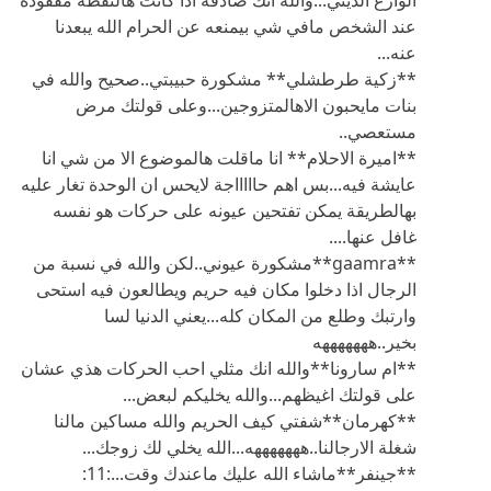
عند الشخص مافي شي بيمنعه عن الحرام الله يبعدنا
عنه...
**زكية طرطشلي** مشكورة حبيبتي..صحيح والله في
بنات مايحبون الاهالمتزوجين...وعلى قولتك مرض
مستعصي..
**اميرة الاحلام** انا ماقلت هالموضوع الا من شي انا
عايشة فيه...بس اهم حاااااجة لايحس ان الوحدة تغار عليه
بهالطريقة يمكن تفتحين عيونه على حركات هو نفسه
غافل عنها....
**gaamra**مشكورة عيوني..لكن والله في نسبة من
الرجال اذا دخلوا مكان فيه حريم ويطالعون فيه استحى
وارتبك وطلع من المكان كله...يعني الدنيا لسا
بخير..هههههههه
**ام سارونا**والله انك مثلي احب الحركات هذي عشان
على قولتك اغيظهم...والله يخليكم لبعض...
**كهرمان**شفتي كيف الحريم والله مساكين مالنا
شغلة الارجالنا..هههههههه...الله يخلي لك زوجك...
**جينفر**ماشاء الله عليك ماعندك وقت...:11: