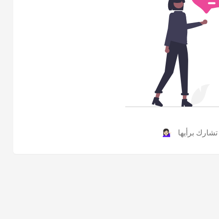
ارك برأيها 💁🏻‍♀️