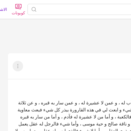
الاش
كوبونات
عرض القائم
ب له ، و عمن لا عشيرة له ، و عمن سار به قبره ، و عن ثلاثة
يء و ابعث لي في هذه القارورة ببذر كل شيء فبعث معاوية
الكعبة ، و أما من لا عشيرة له فآدم ، و أما من سار به قبره
م و ناقة صالح و حية موسى ، وأما شيء فالرجل له عقل يعمل
وي العقل ، و أما لا شيء فالذي ليس له عقل و يعمل به و لا