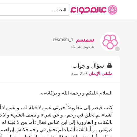
البحث
البحث…
سمسم
@smsm_1
عضوة نشيطة
سؤال و جواب
ملتقى الإيمان
•
25 سنة
السلام عليكم و رحمة الله و بركاته،،،
كتب قيصر إلى معاوية: أخبرني عمن لا قبلة له ، و عمن لا أ
أشياء لم تخلق في رحم ، و عن شيء و نصف الشيء و لا ش
بالكتاب و القارورة إلى ابن عباس فقال: أما من لا قبلة له ف
فيونس ، و أما ثلاثة أشياء لم تخلق في رحم فكبش إبراهي
بعقله و أما نصف الشيء فالرجل ليس له عقل و يعمل برأي ذ