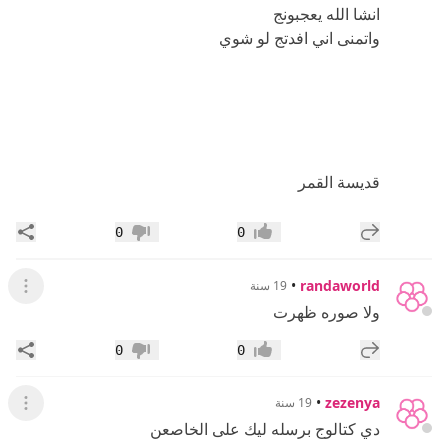
انشا الله يعجبونج
واتمنى اني افدتج لو شوي
قديسة القمر
إضافة رد جديد
مشار
0
0
إعجاب
عدم إعجاب
•
randaworld
19 سنة
عرض ال
ولا صوره ظهرت
إضافة رد جديد
مشار
0
0
إعجاب
عدم إعجاب
•
zezenya
19 سنة
عرض ال
دي كتالوج برسله ليك على الخاصعن