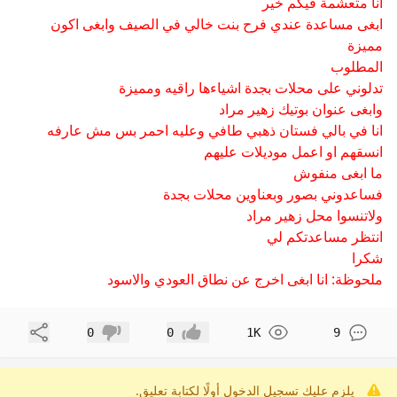
انا متعشمة فيكم خير
ابغى مساعدة عندي فرح بنت خالي في الصيف وابغى اكون
مميزة
المطلوب
تدلوني على محلات بجدة اشياءها راقيه ومميزة
وابغى عنوان بوتيك زهير مراد
انا في بالي فستان ذهبي طافي وعليه احمر بس مش عارفه
انسقهم او اعمل موديلات عليهم
ما ابغى منفوش
فساعدوني بصور وبعناوين محلات بجدة
ولاتنسوا محل زهير مراد
انتظر مساعدتكم لي
شكرا
ملحوظة: انا ابغى اخرج عن نطاق العودي والاسود
مشاركة
0
0
1K
9
إعجاب
عدم إعجاب
يلزم عليك تسجيل الدخول أولًا لكتابة تعليق.