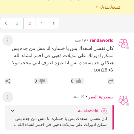
تسجيل دخول
←
3
2
1
•
randaworld
19 سنة
عرض ال
كان نفسي اسعدك بس يا خساره انا مش من جده بس
ممكن ادورلك علي مديلات ذهبي في احمر انشاء الله
هتلاقي حد يسعدك بس انا عيزه اعرف انتي محجبه ولا
لاء:icon28:
إضافة رد جديد
مشار
0
0
إعجاب
عدم إعجاب
سمفونية القمر
•
19 سنة
عرض ال
:
randaworld
كان نفسي اسعدك بس يا خساره انا مش من جده بس
ممكن ادورلك علي مديلات ذهبي في احمر انشاء الله...