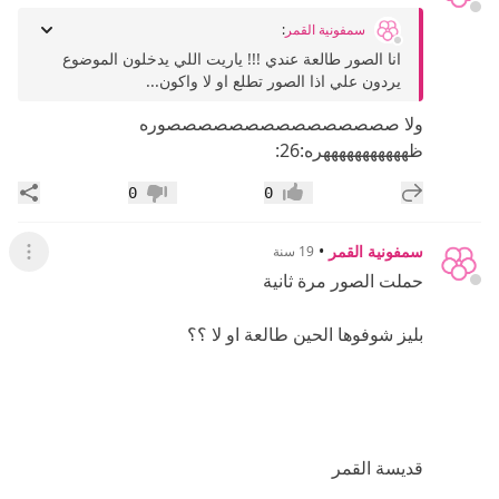
سمفونية القمر
:
انا الصور طالعة عندي !!! ياريت اللي يدخلون الموضوع
يردون علي اذا الصور تطلع او لا واكون...
ولا صصصصصصصصصصصصصصصوره
ظهههههههههههره:26:
إضافة رد جديد
مشار
0
0
إعجاب
عدم إعجاب
سمفونية القمر
•
19 سنة
عرض ال
حملت الصور مرة ثانية
بليز شوفوها الحين طالعة او لا ؟؟
قديسة القمر