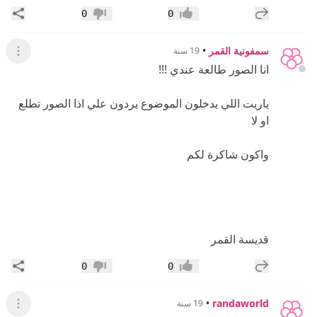
إضافة رد جديد
مشار
0
0
إعجاب
عدم إعجاب
سمفونية القمر
•
19 سنة
عرض ال
انا الصور طالعة عندي !!!
ياريت اللي يدخلون الموضوع يردون علي اذا الصور تطلع
او لا
واكون شاكرة لكم
قديسة القمر
إضافة رد جديد
مشار
0
0
إعجاب
عدم إعجاب
•
randaworld
19 سنة
عرض ال