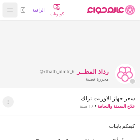
تسجيل الدخول
الراقية
عرض ا
كوبونات
رذاذ المطــر
@rthath_almtr_6
محررة فضية
سعر جهاز الاوربت تراك
عرض ا
علاج السمنة والنحافة
•
17 سنة
كيفكم يابنات