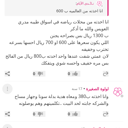
نـ3ـدى الآيام
:
انا اخذته من العالميه ب 600
انا اخدته من محلات رياضه في اسواق طيبه مدري
العويس والله ما أدكر
ب 1300 ريال بس بصراحه يجنن
اللي يكون سعرها على 600 او 700 ريال احسها بسرعه
تخترب وخفيفه
لان عمتي شفت عندها واحد اخدته ب800 ريال من الفالح
بس مره خفيف واحسه شوي ويتفكك
إضافة رد جديد
مشار
0
0
إعجاب
عدم إعجاب
لولوة الصغيرة
•
17 سنة
عرض ال
وانا اخذته ب380 ومعاه هدية بدلة سونا وجهاز مساح
والشركه جابته لحد البيت ..تكلمينهم وهم يوصلونه
إضافة رد جديد
مشار
0
0
إعجاب
عدم إعجاب