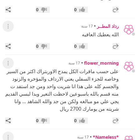
إضافة رد جديد
مشار
0
0
إعجاب
عدم إعجاب
رذاذ المطــر
•
17 سنة
عرض ال
الله يعطيك العافيه
إضافة رد جديد
مشار
0
0
إعجاب
عدم إعجاب
•
flower_morning
17 سنة
عرض ال
على حسب ماقرات الكل يمدح الاوربتراك اكثر من السير
وخاصه للجزء السفلي يعني الارداف والمؤخره والزنود
والجسم كله على هذا انا شريت واحد ومن جد استفد ت
منه قسم بالله باسبوعين لاحظت التغير وبدا لبسي القديم
يجي علي مو مبالغه ولكن من جد والله الشاهد ... وانا
شريته من يومارك 2700 ريال
إضافة رد جديد
مشار
0
0
إعجاب
عدم إعجاب
•
*Nameless*
17 سنة
عرض ال