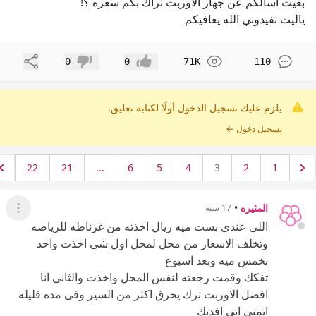
بغيت أسألكم عن جهاز الاوربت تراك بكم سعره ؟!
ياليت تفيدوني الله يعافيكم
مشاركة
0
0
71K
110
إعجاب
عدم إعجاب
يلزم عليك تسجيل الدخول أولًا لكتابة تعليق.
تسجيل دخول
←
22
21
...
6
5
4
3
2
1
المثيره
•
17 سنة
عرض ال
اللى عندى بست ميه ريال اخذته من غرناطه للرياضه
وتخلف الاسعار من محل لمحل اول شى اخذت واحد
بخمس ميه وبعد اسبوع
تفكك وقمت رجعته لنفس المحل واخذت والثانى انا
افضل الاوربت ترك يحرق اكثر من السير وفى مده قليله
اتمنى انى افدتك