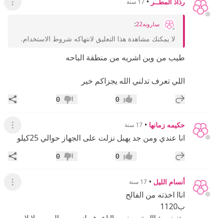
رذاذ المطــر
•
17 سنة
عرض ال
سارونه22
:
لا يمكنك مشاهدة هذا التعليق لانتهاكه شروط الاستخدام.
طيب من وين اشريه من منطقة الباحه
اللي تعرف تدلني الله يجزاكم خير
إضافة رد جديد
مشار
0
0
إعجاب
عدم إعجاب
حكيمه زمانها
•
17 سنة
عرض ال
انا عندي ومن جد يهبل نزلت على الجهاز حوالي 25كيلو
إضافة رد جديد
مشار
0
0
إعجاب
عدم إعجاب
أنسام الليل
•
17 سنة
عرض القائ
اناا اخذته من الفالح
ب1120