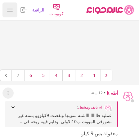
تسجيل الدخول
الراقية
عرض ا
كوبونات
7
6
5
4
3
2
1
أطه k
•
12 سنة
عرض ال
ام نايف ومشعل
:
عمليه فااااااااااشله سويتها ونقصت 9كيلووو بسنه غير
تشووفي المووت ب10الاولى ودايم فييه ريحه في...
معقولة بس 9 كيلو