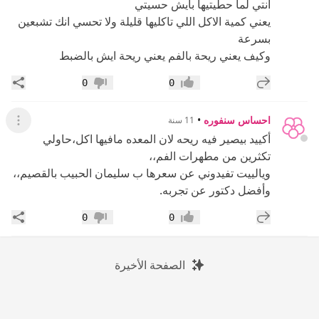
انتي لما حطيتيها بايش حسيتي
يعني كمية الاكل اللي تاكليها قليلة ولا تحسي انك تشبعين
بسرعة
وكيف يعني ريحة بالفم يعني ريحة ايش بالضبط
إضافة رد جديد
مشار
0
0
إعجاب
عدم إعجاب
احساس سنفوره
•
11 سنة
عرض ال
أكييد بيصير فيه ريحه لان المعده مافيها اكل،حاولي
تكثرين من مطهرات الفم،،
ويالييت تفيدوني عن سعرها ب سليمان الحبيب بالقصيم،،
وأفضل دكتور عن تجربه.
إضافة رد جديد
مشار
0
0
إعجاب
عدم إعجاب
الصفحة الأخيرة