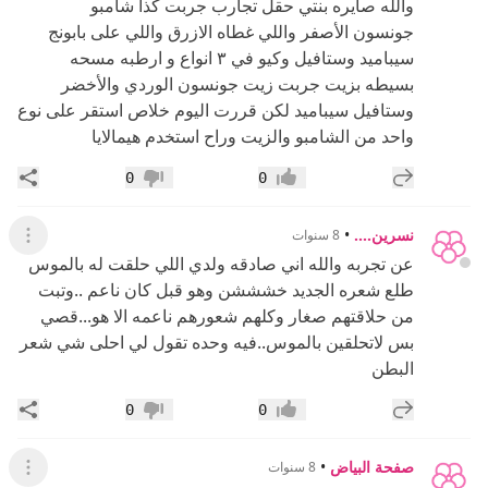
والله صايره بنتي حقل تجارب جربت كذا شامبو
جونسون الأصفر واللي غطاه الازرق واللي على بابونج
سيباميد وستافيل وكيو في ٣ انواع و ارطبه مسحه
بسيطه بزيت جربت زيت جونسون الوردي والأخضر
وستافيل سيباميد لكن قررت اليوم خلاص استقر على نوع
واحد من الشامبو والزيت وراح استخدم هيمالايا
إضافة رد جديد
مشار
0
0
إعجاب
عدم إعجاب
نسرين....
•
8 سنوات
عرض ال
عن تجربه والله اني صادقه ولدي اللي حلقت له بالموس
طلع شعره الجديد خشششن وهو قبل كان ناعم ..وتبت
من حلاقتهم صغار وكلهم شعورهم ناعمه الا هو...قصي
بس لاتحلقين بالموس..فيه وحده تقول لي احلى شي شعر
البطن
إضافة رد جديد
مشار
0
0
إعجاب
عدم إعجاب
صفحة البياض
•
8 سنوات
عرض ال