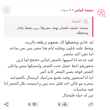
صفحة البياض
•
8 سنوات
عرض ال
(نجمه)
:
مسحه خفيفه علشان يهجد شعرهاا ربي يحفظ بناتك
ويحفظك
ايه عادي ويحفظها لك بعضهم ترطغه بالزيت
وتحط عليه نايلون وتخليه ايام هذا مضر بس نص ساعه
اما دهن اكيد مايضر
فيه خدعه انا اسويها بالشعر لبناتي خخخخ لما ازين
شعورهم احط خصل تحت الشعر وامسكها ببنس واخلي
الشعر فوقه يصير الشعر كانه كثير
اما انا استشور وفيه ملمع سراميك كرستال بالصيدليه
سعره مو غالي اخذ قليل منه بس و امسحه بكل الشعر اذا
فيه مناسبات
من له حيله فليحتال
إضافة رد جديد
مشار
0
0
إعجاب
عدم إعجاب