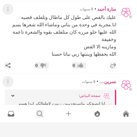
سارة أحمد
•
8 سنوات
عرض ال
عليك بالقص على طول كل ماطال وتلفلف قصيه
انا مجربة في وحدة من بناتي وماشاء الله شعرها بسم
الله عليها حلو مرره كان متلفلف بقوه والشعرة ناعمة
وخفيفة
ومازينه الا القص
الله يحفظها وينبتها ربي نباتا حسنا
إضافة رد جديد
مشار
0
0
إعجاب
عدم إعجاب
نسرين....
•
8 سنوات
عرض القائ
صفحة البياض
:
. . انا انصحكم ماتستخدمون زيوت لاطفالكم ابدا هههه
ماادري عشان شعور اطفالي ناعمه بس والله...
فيه وحده تقرب لي مرضت من راسها من بعد ماحطت
حنا وبعده زيت زيتون في عز البرد...