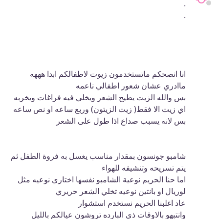
.
.
انا انصحكم ماتستخدمون زيوت لاطفالكم ابدا هههه
ماادري عشان شعور اطفالي ناعمه
بس والله الزيت يطيح الشعر ويخلي فيه فراغات ويخربه
اي زيت الا فقط( زيت الزيتون) وربع ساعه او نص ساعه
بس لانه يسبب صداع اذا طول على الشعر
شامبو جونسون بمقدار مناسب يغسل به فروة الطفل ثم
يتم تسريحه وتنشيفه للهواء
اما حنا الحريم نوعية الشامبو نفسها اختاري نوعيه مثل
لوريال او بانتين نوعيه تخلي الشعر حريري
عاد اغلبنا الحريم نستخدم استشوار
وانتبهو بالاوقات ذي البارده تروشون عيالكم بالليل