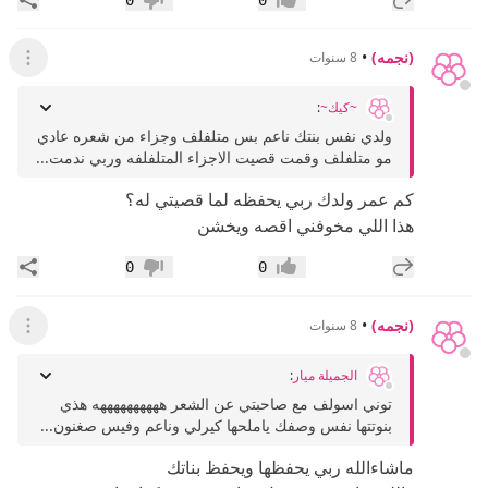
0
0
إعجاب
عدم إعجاب
(نجمه)
•
8 سنوات
عرض ال
~كيك~
:
ولدي نفس بنتك ناعم بس متلفلف وجزاء من شعره عادي
مو متلفلف وقمت قصيت الاجزاء المتلفلفه وربي ندمت...
كم عمر ولدك ربي يحفظه لما قصيتي له؟
هذا اللي مخوفني اقصه ويخشن
إضافة رد جديد
مشار
0
0
إعجاب
عدم إعجاب
(نجمه)
•
8 سنوات
عرض ال
الجميلة ميار
:
توني اسولف مع صاحبتي عن الشعر ههههههههههه هذي
بنوتتها نفس وصفك ياملحها كيرلي وناعم وفيس صغنون...
ماشاءالله ربي يحفظها ويحفظ بناتك