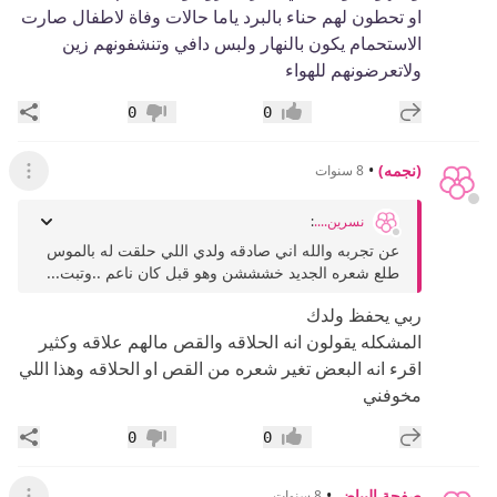
او تحطون لهم حناء بالبرد ياما حالات وفاة لاطفال صارت
الاستحمام يكون بالنهار ولبس دافي وتنشفونهم زين
ولاتعرضونهم للهواء
إضافة رد جديد
مشار
0
0
إعجاب
عدم إعجاب
(نجمه)
•
8 سنوات
عرض ال
نسرين....
:
عن تجربه والله اني صادقه ولدي اللي حلقت له بالموس
طلع شعره الجديد خشششن وهو قبل كان ناعم ..وتبت...
ربي يحفظ ولدك
المشكله يقولون انه الحلاقه والقص مالهم علاقه وكثير
اقرء انه البعض تغير شعره من القص او الحلاقه وهذا اللي
مخوفني
إضافة رد جديد
مشار
0
0
إعجاب
عدم إعجاب
صفحة البياض
•
8 سنوات