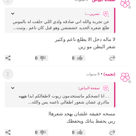
عرض ال
نسرين....
:
عن تجربه والله اني صادقه ولدي اللي حلقت له بالموس
طلع شعره الجديد خشششن وهو قبل كان ناعم ..وتبت...
لا ماله دخل الا يطلع ناعم وكثير
شعر البطن مو زين
إضافة رد جديد
مشار
0
0
إعجاب
عدم إعجاب
(نجمه)
•
8 سنوات
عرض ال
صفحة البياض
:
. . انا انصحكم ماتستخدمون زيوت لاطفالكم ابدا هههه
ماادري عشان شعور اطفالي ناعمه بس والله...
مسحه خفيفه علشان يهجد شعرهاا
ربي يحفظ بناتك ويحفظك
إضافة رد جديد
مشار
0
0
إعجاب
عدم إعجاب