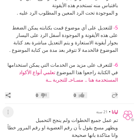
عرض ال
تم عمل جميع الخطوات ولم ينجح التحميل
ويظهر مسج يقول بأ ن رقم العضوية او رقم المرور خطأ
وانا متاكدة بانها صحيحة
مالحل؟؟؟؟؟؟؟؟؟
إضافة رد جديد
مشار
0
0
إعجاب
عدم إعجاب
•
mona_abdelaziz
21 سنة
عرض ال
ليانا تابعى هذا الموضوع وستجدين توجيهات هامة تفيدك
......
http://forum.hawaaworld.com/announcement.
php?f=85
تحياتى ..
إضافة رد جديد
مشار
0
0
إعجاب
عدم إعجاب
ليانا
•
21 سنة
عرض ال
مشكورة منى انشألله بحاول