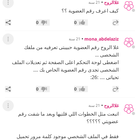
اتبعت مثل الخطوات اللي قلتيها وبعد ما شفت رقم
عضويتي ؟؟؟؟؟
فقط في الملف الشخصي موجود كلمة مرور تحميل
الملفات ؟؟
ساعدونيييييييي
إضافة رد جديد
مشار
0
0
إعجاب
عدم إعجاب
•
mona_abdelaziz
21 سنة
عرض ال
غلا راجعى بريدك الخاص بالمنتدى .. وستجدين طريقة
لايجاد رقم عضويتك انشاءالله ...
إضافة رد جديد
مشار
0
0
إعجاب
عدم إعجاب
حلم اليالي
•
21 سنة
عرض القائ
ممنك استفسار
احتى اضافة التوقيع من صورة او فلاش نتبع نفس