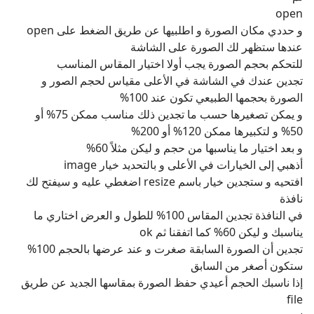
تجدين عندك في الشاشة في الأعلى مقياس لحجم الصور و
الصورة بحجمها الطبيعي تكون عند 100%
و يمكن تصغيرها حسب ما تجدين ذلك مناسب ممكن 75% أو
50% و لتكبيرها ممكن 120% أو 200%
و بعد اختيار ما يناسبها من حجم و ليكن مثلاً 60%
أذهبي إلى الخيارات في الأعلى و بالتحديد خيار image
افتحيه و ستجدين خيار باسم resize اضغطي عليه و سيفتح لك
نافذة
في النافذة تجدين المقاس 100% للطول و العرض اختاري ما
يناسبك و ليكن 60% كما اتفقنا ثم ok
تجدين أن الصورة السابقة صغرت و عند عرضها بالحجم 100%
ستكون أصغر من السابق
إذا ناسبك الحجم أعيدي حفظ الصورة بمقاسها الجديد عن طريق
file
ثم
save as
و تأكدي أن تحفظ الصورة على هيئة jpeg. أو jpg.
ثم بعد ذلك يمكنك تحميلها إلى الإنترنت