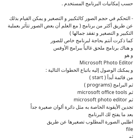
التكبير و التصغير و تفقد جمالها )
كما ذكرت أنتم بحاجة لبرنامج خاص للصور
و هناك برنامج ملحق غالباً ببرامج الأوفس
و هو
Microsoft Photo Editor
و يمكنك الوصول إليه باتباع الخطوات التالية :
من قائمة أبدأ ( start )
ثم البرامج (programs )
ثم microsoft office tools
ثم microsoft photo editor
تجدين الأيقونة الخاصة به مثل دائرة ألوان صغيرة جداً
بعد ما يفتح لك البرنامج
اطلبي الصورة المطلوب تصغيرها عن طريق
file
ثم
open
و حددي مكان الصورة و اطلبيها عن طريق الضغط على open
عندها ستظهر لك الصورة على الشاشة
للتحكم بحجم الصورة يجب أولا اختيار المقاس المناسب