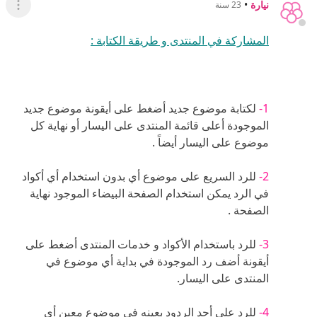
أيقونة أضف رد الموجودة في بداية أي موضوع في
المنتدى على اليسار.
4-
للرد على أحد الردود بعينه في موضوع معين أي
باقتباس منه تستخدم هذه الأيقونة
و الموجودة تحت الرد المعين و المطلوب الرد عليه .
5-
للتعديل على أي موضوع قمت بكتابته يمكن الضغط
على هذه الأيقونة و الموجودة أسفل الرد على اليسار
بجوار أيقونة الاستعارة و يتم التعديل مباشرة بعد كتابة
الموضوع فالخدمة لا تتوفر بعد مدة من كتابة الموضوع .
6-
للتعرف على مزيد من الخدمات التي يمكن استخدامها
في الكتابة راجعوا هذا الموضوع
تعلمي أنواع الأكواد
المستخدمة هنا .. مسـاحـ للتجربة ــة
إضافة رد جديد
مشار
0
0
إعجاب
عدم إعجاب
ليانا
•
21 سنة