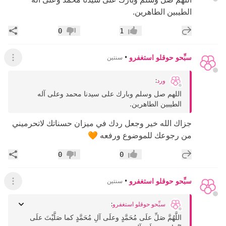
الطيبين الطاهرين.
إضافة رد جديد
مشار
0
1
إعجاب
عدم إعجاب
سبِّحو حوقلو استغفرو
•
سنتين
عرض ال
ورد
:
اللهم صل وسلم وبارك على سيدنا محمد وعلى آله
الطيبين الطاهرين.
جزاك الله خير وجعل ردك في ميزان حسناتك لاتحرميني
من رجوعك للموضوع ورفعه 🧡
إضافة رد جديد
مشار
0
0
إعجاب
عدم إعجاب
سبِّحو حوقلو استغفرو
•
سنتين
عرض ال
سبِّحو حوقلو استغفرو
:
اللَّهُمَّ صَلِّ علَى مُحَمَّدٍ وعلَى آلِ مُحَمَّدٍ كما صَلَّيْتَ علَى