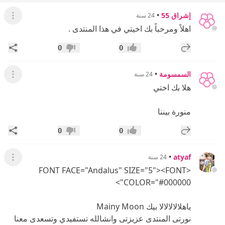
إشراق 55
•
24 سنة
عرض ال
اهلاً ومرحباً بك اخيتي في هذا المنتدى .
إضافة رد جديد
مشار
0
0
إعجاب
عدم إعجاب
السمسومة
•
24 سنة
عرض ال
هلا بك اختي
منورة بيننا
إضافة رد جديد
مشار
0
0
إعجاب
عدم إعجاب
•
atyaf
24 سنة
عرض ال
<FONT FACE="Andalus" SIZE="5"><FONT
COLOR="#000000">
ياهلالالالالا بيك Mainy Moon
نورتى المنتدى عزيزتى وانشالله تستفيدي وتسعدى معنا