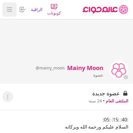
تسجيل الدخول
الراقية
عرض ا
كوبونات
Mainy Moon
@mainy_moon
عضوة
عضوة جديدة
عرض ا
الملتقى العام
•
24 سنة
:40: :15: :05:
السلام عليكم ورحمة الله وبركاته