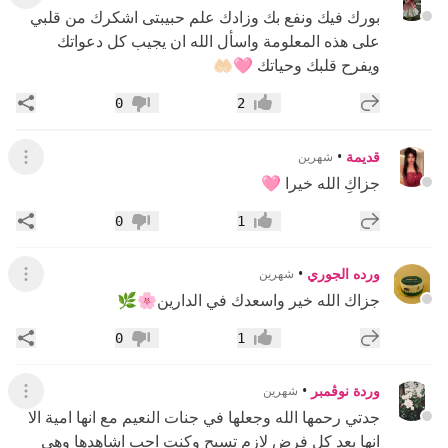
بورك فيك ونفع بك وزادك علم حبيبتى اشكرك من قلبي
على هذه المعلومة واسأل الله ان يجيب كل دعواتك
ويفرح قلبك وحياتك 🩷🤲🏻
إضافة رد جديد
مشار
0
2
إعجاب
عدم إعجاب
قديمة
•
شهرين
عرض ال
جزاكِ الله خيرا 🩷
إضافة رد جديد
مشار
0
1
إعجاب
عدم إعجاب
ورده الجوري
•
شهرين
عرض ال
جزاك الله خير واسعدك في الدارين🌸🌿
إضافة رد جديد
مشار
0
1
إعجاب
عدم إعجاب
وردة نوڤمبر
•
شهرين
عرض ال
جدتي رحمها الله وجعلها في جنات النعيم مع انها امية الا
انها بعد كل فرض لازم تسبح وكنت احب اشاهدها وهي