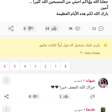
جعلنا الله وإياكم أحبتي من المسبحين الله كثيرآ ..
آمين
بارك الله لكم هذه الأيام العظيمة
مشاركة
0
14
3K
21
إعجاب
عدم إعجاب
يلزم عليك تسجيل الدخول أولًا لكتابة تعليق.
تسجيل دخول
←
5
4
3
2
1
شيهانه
•
شهرين
عرض ال
جزاك الله الففف خيرا ♥️♥️
إضافة رد جديد
مشار
0
1
إعجاب
عدم إعجاب
•
farah
شهرين
عرض ال