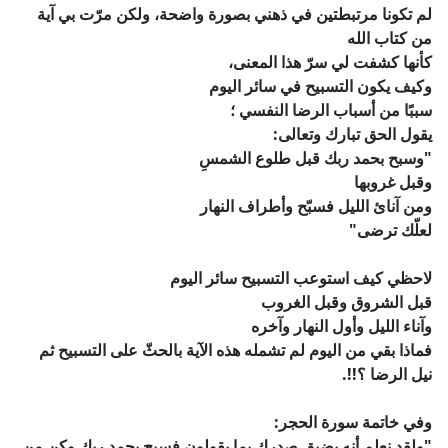
لم تكونا مرتبطتين في ذهني بصورة واضحة،
ولكن مرّت بي آية
من كتاب الله
كأنها كشفت لي سرّ هذا المعنى،
وكيف يكون التسبيح في سائر اليوم
سببًا من أسباب الرضا النفسي ؛
يقول الحق تبارك وتعالى:
"وسبح بحمد ربك قبل طلوع الشمسِ
وقبل غروبها
ومن آنائ الليل فسبّح وأطراف النهار
لعلّك ترضى"
لاحظي كيف استوعب التسبيح
سائر اليوم
قبل الشروق وقبل الغروب
وآناء الليل وأول النهار وآخره
فماذا بقي من اليوم لم تشمله هذه الآية بالحثّ على التسبيح ثم
نيل الرضا ؟!!
.
وفي خاتمة سورة الحجر:
"ولقد نعلم أنه يضيق صدرك بما يقولون فسبح بحمد ربك وكن من