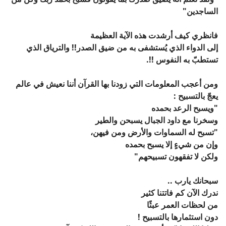
الساجدين"
فانظري كيف أرشدت هذه الآية العظيمة
إلى الدواء الذي يُستشفى به من ضيق الصدر!!
والترياق الذي
تستطبّ به النفوس !!.
ومن أعجب المعلومات التي زودنا بها القرآن
أننا نعيش في عالم
يعجّ بالتسبيح :
"ويسبح الرعد بحمده
وسخرنا مع داود الجبال يسبحن والطير
"تسبح له السماوات والأرض ومن فيهن،
وإن من شيءٍ إلا يسبح بحمده
ولكن لا تفقهون تسبيحهم"
سبحانك يارب ..
ندرك الآن كم فاتتنا كثير
من لحظات العمر عبثًا
دون استثمارها بالتسبيح !