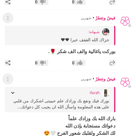
إضافة رد جديد
مشار
0
0
إعجاب
عدم إعجاب
فيضٌ وعِطرْ
•
شهرين
عرض ال
شيهانه
:
جزاك الله الففف خيرا ♥️♥️
بوركت ياغالية والف الف شكر 🌹.
إضافة رد جديد
مشار
0
0
إعجاب
عدم إعجاب
فيضٌ وعِطرْ
•
شهرين
عرض ال
:
farah
بورك فيك ونفع بك وزادك علم حبيبتى اشكرك من قلبي
على هذه المعلومة واسأل الله ان يجيب كل دعواتك...
بارك الله بك وزادك علماً
دعواتك مستجابة بإذن الله
لك الشكر ولقلبك شعور الفرح 🤍😍