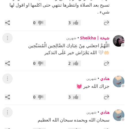
تسبح بعد الصلاة وانتظرها تنتهي حتى اكلمها او اقول لها
شيء .
إضافة رد جديد
مشار
0
3
إعجاب
عدم إعجاب
شيخةSheikha〡
•
شهرين
عرض ال
اللَّهُمَّ اجعلني مِنْ عِبَادِك الصَّالِحِين الْمُسَبِّحِين
🤲🏻🤍 الله يَجْزَاش خير عَلَى التذكير
إضافة رد جديد
مشار
0
2
إعجاب
عدم إعجاب
هنادي
•
شهرين
عرض ال
جزاك الله خير 💓
إضافة رد جديد
مشار
0
3
إعجاب
عدم إعجاب
هنادي
•
شهرين
عرض ال
سبحان الله وبحمده سبحان الله العظيم