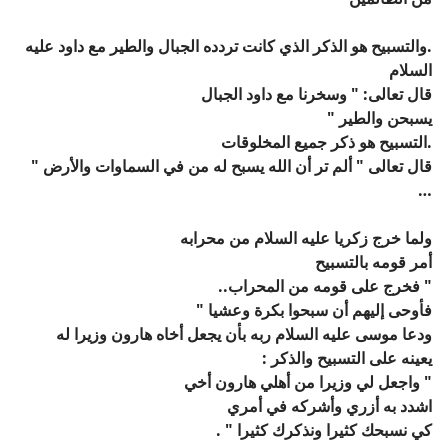
.
والتسبيح هو الذكر الذي كانت تردده الجبال والطير مع داود عليه
السلام
قال تعالى:
" وسخرنا مع داود الجبال
يسبحن والطير "
.
التسبيح هو ذكر جميع المخلوقات
قال تعالى
" ألم تر أن الله يسبح له من
في السماوات والأرض "
…
ولما خرج زكريا عليه السلام من محرابه
أمر قومه بالتسبيح
" فخرج على قومه من المحراب..
فأوحى إليهم أن سبحوا بكرة وعشيا "
ودعا موسى عليه السلام ربه بأن يجعل أخاه هارون وزيرا له
يعينه على التسبيح والذكر :
" واجعل لي وزيرا من أهلي هارون أخي
اشدد به أزري وأشركه في أمري
كي نسبحك كثيرا ونذكرك كثيرا " .