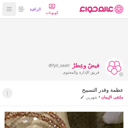
تسجيل الدخول
الراقية
عرض ا
كوبونات
فيضٌ وعِطرْ
@fyd_oaatr
فريق الإدارة والمحتوى
عظمة وقدر التسبيح
عرض ا
ملتقى الإيمان
•
شهرين