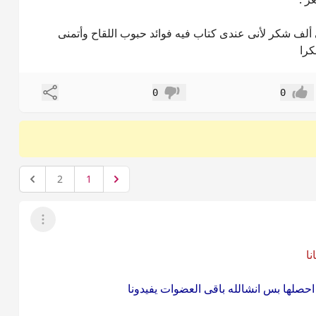
 ألف شكر لأنى عندى كتاب فيه فوائد حبوب اللقاح وأتمنى
كرا
مشاركة
0
0
إعجاب
عدم إعجاب
2
1
عرض القائمة
نا
حصلها بس انشالله باقى العضوات يفيدونا