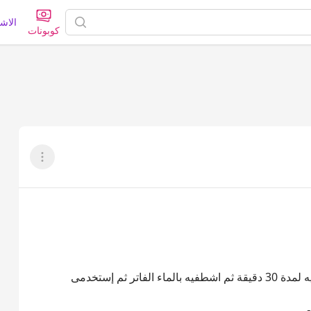
الاش
كوبونات
عرض القائم
قلبى المكونات جيداً وإدعكى فروة الرأس بالخليط ثم اتركيه لمدة 30 دقيقة ثم اشطفيه بالماء الفاتر ثم إستخدمى
ر .