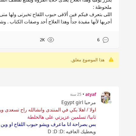
ملحوظة :
اللى بتعرف فيكم فين ألاقى حبوب اللقاح تخبرنى ولها منى
أجربها لأنها مفيدة جداً وهذا العلاج أحد وصفات الكتاب . وش
2K
6
هذا الموضوع مغلق.
•
atyaf
25 سنة
مرحبا Egypt girl
اولا / اهلا بكي في المنتدى وانشالله راح تسعدى ويا
ثانيا/ تسلمين عزيزتي على هالخلطة
بس بصراحة انا ماعرف ويشو حبوب اللقاح او وين ا
ويعطيك العافيه
:D :D :D