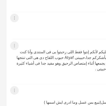
عرض القائمة
عرض القائمة
نونة وربنا يخليكم لأنكم إنتوا فقط اللى رحبتوا بى فى المنتدى وأنا كنت
هزعل جدا لكن علشانكم مش هزعل ومرة أخرى بأشكركم جدا،حبيبتى Atyaf حبوب اللقاح دى هى التى تنتجها
 بجمعها أثناء إمتصاص الرحيق وهو مفيد جدا فى أشياء كثيرة
بيتى .
عرض القائمة
عسل(تبيع بس عسل وما ادرى ايش اسمها )