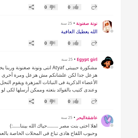
إضافة رد جديد
مشاركة
0
0
إعجاب
عدم إعجاب
نونة صغنونة
•
25 سنة
الله يعطيك العافية
إضافة رد جديد
مشاركة
0
0
إعجاب
عدم إعجاب
•
Egypt girl
25 سنة
مشكورة حبيبتى Atyaf انتى ونونة صغ
الأعضاء الذكرية فى النباتات المزهرة ويقوم النحل
وعندى كتيب بالفوائد بتعته وممكن أرسلها لكى لو ح
إضافة رد جديد
مشاركة
0
0
إعجاب
عدم إعجاب
عاشقةالبحر
•
25 سنة
اهلا اختى بنت مصر .........حياك الله بيننا......:)
وحبوب اللقاح هاذى تباع فى المحلات الخاصة بال