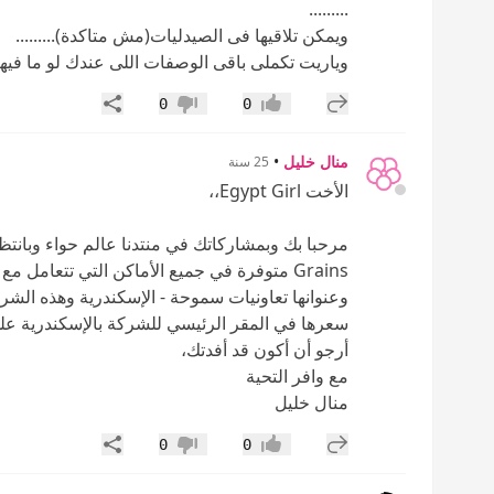
.........
ويمكن تلاقيها فى الصيدليات(مش متاكدة).........
وياريت تكملى باقى الوصفات اللى عندك لو ما فيها
إضافة رد جديد
مشاركة
0
0
إعجاب
عدم إعجاب
منال خليل
•
25 سنة
الأخت Egypt Girl،،
Grains متوفرة في جميع الأماكن التي تتعام
وعنوانها تعاونيات سموحة - الإسكندرية وهذه الشر
سعرها في المقر الرئيسي للشركة بالإسكندرية علما بأن سعر 
أرجو أن أكون قد أفدتك،
مع وافر التحية
منال خليل
إضافة رد جديد
مشاركة
0
0
إعجاب
عدم إعجاب