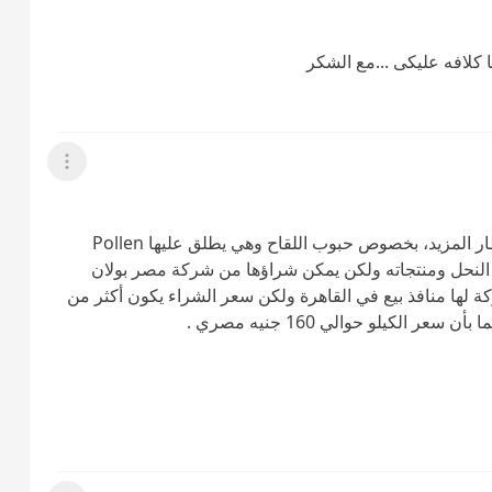
 كلافه عليكى ...مع الشكر
عرض القائمة
مرحبا بك وبمشاركاتك في منتدنا عالم حواء وبانتظار المزيد، بخصوص حبوب اللقاح وهي يطلق عليها Pollen
ل مع النحل ومنتجاته ولكن يمكن شراؤها من شركة مصر بولان
كة لها منافذ بيع في القاهرة ولكن سعر الشراء يكون أكثر من
الكيلو حوالي 160 جنيه مصري .