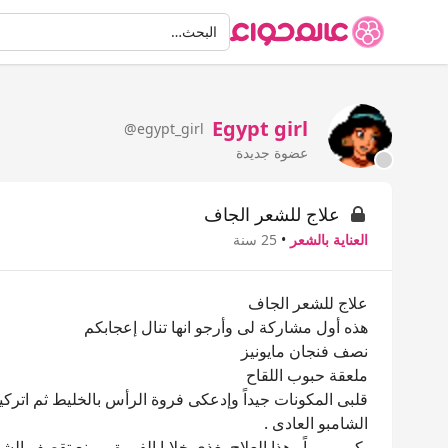
البحث
البحث…
Egypt girl
@egypt_girl
عضوة جديدة
علاج للشعر الجاف
العناية بالشعر
•
25 سنة
علاج للشعر الجاف
هذه أول مشاركة لى وأرجو انها تنال إعجابكم
نصف فنجان مايونيز
ملعقة حبوب اللقاح
الشامبو العادى .
يكرر يومياً وهذا العلاج يغذى خلايا الفروة ويمنع تقصف الشع