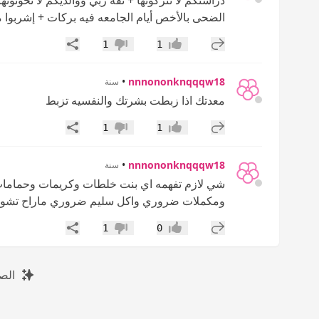
دراستكم لا تتركونها + ثقة ربي ووالديكم لا تخونون
الضحى بالأخص أيام الجامعه فيه بركات + إشربوا م
إضافة رد جديد
مشاركة
1
1
إعجاب
عدم إعجاب
•
nnnononknqqqw18
سنة
معدتك اذا زبطت بشرتك والنفسيه تزبط
إضافة رد جديد
مشاركة
1
1
إعجاب
عدم إعجاب
•
nnnononknqqqw18
سنة
شي لازم تفهمه اي بنت خلطات وكريمات وحمامات 
ومكملات ضروري واكل سليم ضروري ماراح تشوفين 
إضافة رد جديد
مشاركة
1
0
إعجاب
عدم إعجاب
الص