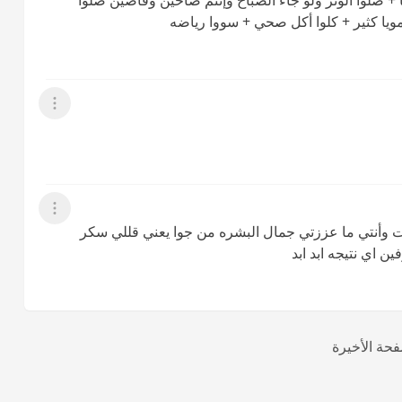
ها + صلوا الوتر ولو جاء الصباح وإنتم صاحين وفاضين صلوا
ويا كثير + كلوا أكل صحي + سووا رياضه
عرض القائمة
عرض القائمة
وأنتي ما عززتي جمال البشره من جوا يعني قللي سكر
اي نتيجه ابد ابد
فحة الأخيرة