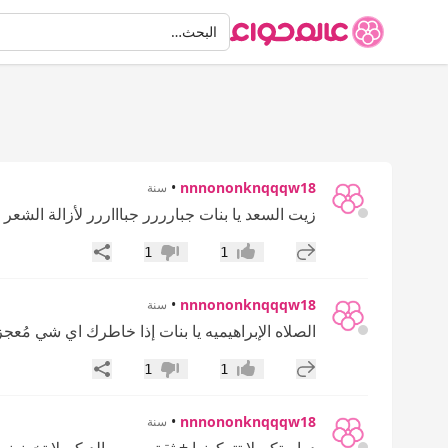
البحث
البحث…
•
nnnononknqqqw18
سنة
زيت السعد يا بنات جبارررر جباااررر لأزالة الشع
إضافة رد جديد
مشاركة
1
1
إعجاب
عدم إعجاب
•
nnnononknqqqw18
سنة
الصلاه الإبراهيميه يا بنات إذا خاطرك اي شي مُعجز
إضافة رد جديد
مشاركة
1
1
إعجاب
عدم إعجاب
•
nnnononknqqqw18
سنة