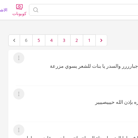
الاش
كوبونات
6
5
4
3
2
1
عرض القائمة
ر جبارررر والسدر يا بنات للشعر يسوي مزرعة
عرض القائمة
ه بإذن الله حيييصييير
عرض القائمة