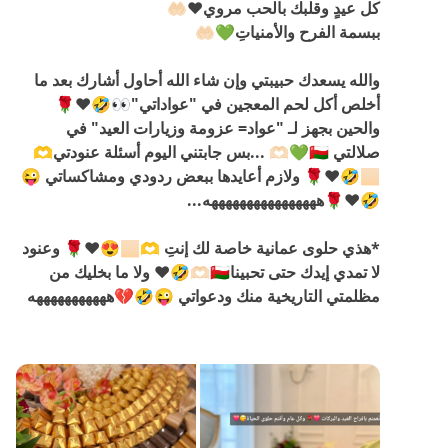
كل عيدٍ وقلبك بالحب مروي❤️🤲🏻
ببسمة الفرح والأمنياتِ💚🤲🏻
والله يسعدك حبيبتي وإن شاء الله أحاول أشارك بعد ما
أخلص أكل لحم المعجين في "عواداتي"👀🤣❤️🌹
والحين بجهز لـ "عواد= عزومة وزيارات العيد" في
صلالتي 🫶🏻💚🇴🇲 ...بس جابتني اليوم أسئلة عنودتي🫶
🏻🤣❤️🌹 ولازم أعايدها ببعض ردودي ومشاكساتي 😜
🤣❤️🌹ههههههههههههههههه...
*هذي حلوى عمانية خاصة لك إنتِ 🫶🏻😍❤️🌹 وعنود
لا تمدي إيدك حتى تحبينا🫶🏻🇴🇲🤣❤️ ولا ما بخليك من
مظلمتي التاريخية منك ودعواتي 😜🤣💔هههههههههههه