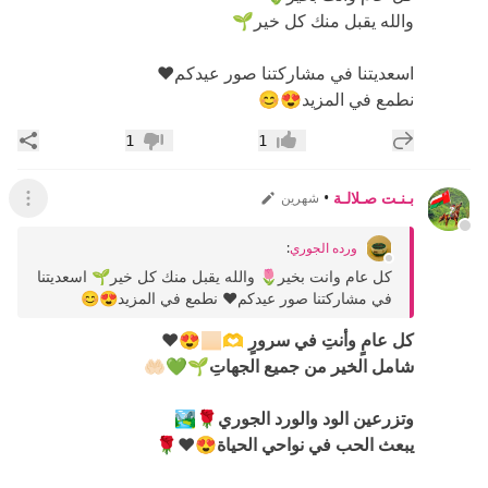
والله يقبل منك كل خير🌱
اسعديتنا في مشاركتنا صور عيدكم❤️
نطمع في المزيد😍😊
إضافة رد جديد
مشار
1
1
إعجاب
عدم إعجاب
بـنـت صـلالـة
•
شهرين
عرض ال
ورده الجوري
:
كل عام وانت بخير🌷 والله يقبل منك كل خير🌱 اسعديتنا
في مشاركتنا صور عيدكم❤️ نطمع في المزيد😍😊
كل عامٍ وأنتِ في سرورٍ 🫶🏻😍❤️
شامل الخير من جميع الجهاتِ🌱💚🤲🏻
وتزرعين الود والورد الجوري🌹🏞
يبعث الحب في نواحي الحياة😍❤️🌹