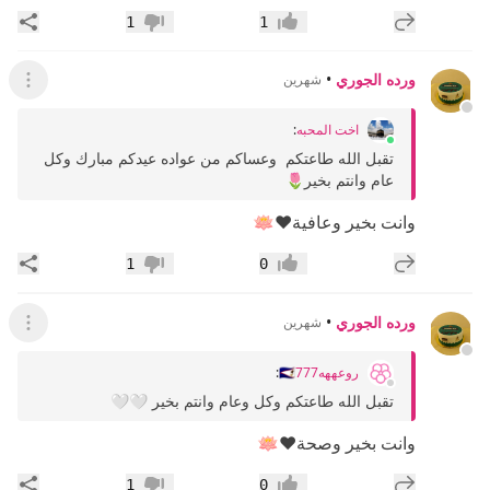
إضافة رد جديد
مشار
1
1
إعجاب
عدم إعجاب
ورده الجوري
•
شهرين
عرض ال
اخت المحبه
:
تقبل الله طاعتكم ‏ وعساكم من عواده ‏عيدكم مبارك ‏وكل
عام وانتم بخير🌷
وانت بخير وعافية❤️🪷
إضافة رد جديد
مشار
1
0
إعجاب
عدم إعجاب
ورده الجوري
•
شهرين
عرض ال
روعههه🇸🇦777
:
تقبل الله طاعتكم وكل وعام وانتم بخير 🤍🤍
وانت بخير وصحة❤️🪷
إضافة رد جديد
مشار
1
0