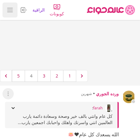
تسجيل الدخول
الراقية
عرض ا
كوبونات
5
4
3
2
1
ورده الجوري
•
شهرين
عرض ال
:
farah
كل عام وانتي بالف خير وصحة وسعادة دائمة يارب
العالمين انتي واسرتك واهلك واحبابك اجمعين يارب...
الله يسعدك كل عام❤️🪷