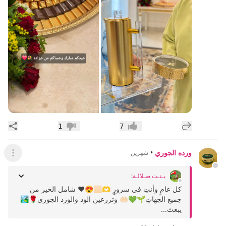
إضافة رد جديد
مشار
1
7
إعجاب
عدم إعجاب
ورده الجوري
•
شهرين
عرض ال
بـنـت صـلالـة
:
كل عامٍ وأنتِ في سرورٍ 🫶🏻😍❤️ شامل الخير من
جميع الجهاتِ🌱💚🤲🏻 وتزرعين الود والورد الجوري🌹🏞
يبعث...