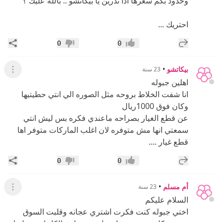
وحدود بكم سعرها اذا تدرين يا بيكاتشو .. بالله عليك ؟
احتريك ...
إضافة رد جديد
مشار
0
0
إعجاب
عدم إعجاب
بيكاتشو
•
23 سنة
عرض ال
اهلين جبوله
انا شفت الخلاط بروحه مثل الصوره الي انتي حطيتيها
وكان فوق 1000ريال
عن قطع الغيار بصراحه ماعندي فكره بس ليش انتي
سمعتي انها مش متوفره لان اغلب الماركات متوفر اها
قطع غيار ....
إضافة رد جديد
مشار
0
0
إعجاب
عدم إعجاب
أم مسلم
•
23 سنة
عرض ال
السلام عليكم
اختي جبوله كنت فكرت اشتري عجانه وقلبت السوق