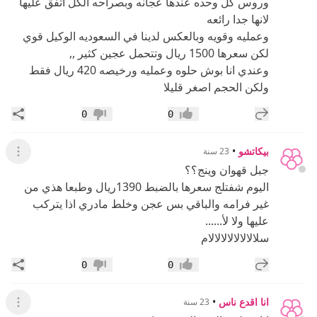
وروس كل وحده عندها عجانه وبصراحه الكل اتفق عليها
لانها جدا رائعه
وعمليه وقويه وبالعكس لدينا في السعوديه الوكيل قوي
لكن سعرها 1500 ريال وتتحمل عجين كثير ,,
وعندي انا بوش حلوه وعمليه ورخيصه 420 ريال فقط
ولكن الحجم اصغر قليلا
إضافة رد جديد
مشار
0
0
إعجاب
عدم إعجاب
بيكاتشو
•
23 سنة
عرض ال
جبل قهوان وينج؟؟
اليوم شفتلج سعرها بالضبط 1390ريال وطبعا هذي من
غير فرامه والباقي بس عجن وخلط مادري اذا يتركب
عليها ولا لأ......
سلالالالالالالالام
إضافة رد جديد
مشار
0
0
إعجاب
عدم إعجاب
انا اقدع ناس
•
23 سنة
عرض ال