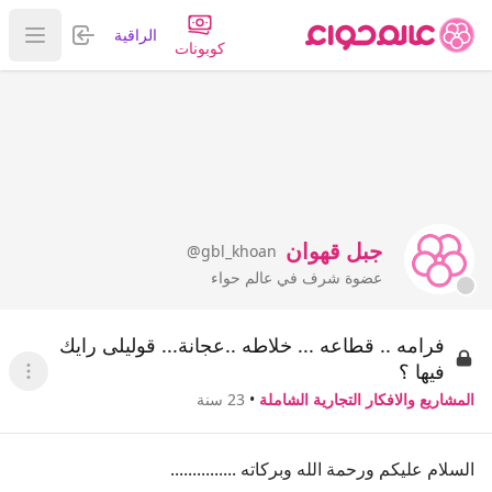
تسجيل الدخول
الراقية
عرض ا
كوبونات
جبل قهوان
@gbl_khoan
عضوة شرف في عالم حواء
فرامه .. قطاعه ... خلاطه ..عجانة... قوليلى رايك
فيها ؟
عرض ا
المشاريع والافكار التجارية الشاملة
•
23 سنة
السلام عليكم ورحمة الله وبركاته ...............