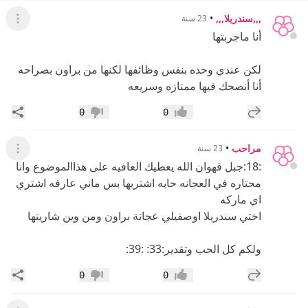
,,,سندريلا,,,
•
23 سنة
عرض ال
أنا ماجربتها
لكن عندي وحده بنفس وظائفها لكنها من براون بصراحه
أنا أنصحك فيها ممتازه وسريعه
إضافة رد جديد
مشار
0
0
إعجاب
عدم إعجاب
مراحب
•
23 سنة
عرض ال
:18:جبل قهوان الله يعطيك العافيه على هذاالموضوع وانا
محتاره في العجانه حابه اشتريها بس ماني عارفه اشتري
اي ماركه
اختي سندريلا اوصفيلي عجانة براون ومن وين شاريتها
ولكم كل الحب وتقدير:33: :39:
إضافة رد جديد
مشار
0
0
إعجاب
عدم إعجاب