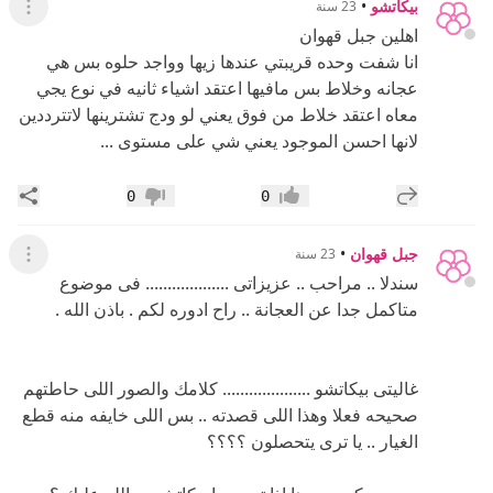
بيكاتشو
•
23 سنة
عرض ال
اهلين جبل قهوان
انا شفت وحده قريبتي عندها زيها وواجد حلوه بس هي
عجانه وخلاط بس مافيها اعتقد اشياء ثانيه في نوع يجي
معاه اعتقد خلاط من فوق يعني لو ودج تشترينها لاتترددين
لانها احسن الموجود يعني شي على مستوى ...
إضافة رد جديد
مشار
0
0
إعجاب
عدم إعجاب
جبل قهوان
•
23 سنة
عرض ال
سندلا .. مراحب .. عزيزاتى ................... فى موضوع
متاكمل جدا عن العجانة .. راح ادوره لكم . باذن الله .
غاليتى بيكاتشو .................... كلامك والصور اللى حاطتهم
صحيحه فعلا وهذا اللى قصدته .. بس اللى خايفه منه قطع
الغيار .. يا ترى يتحصلون ؟؟؟؟