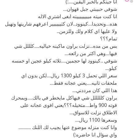
انا جيتكم بالخبر اليقين....:)
شوفي حبيبتي جبل قهوان...
انا كنت ميته مييييييييته ابغى اشتري الاله
هذه...وتحديدا...كينوود..لان كثيييييير اعرفهم شارينها وتهبل
ولا عليها اي كلام ولك وللزمن..
تمام؟؟؟
بس من مده...نزلت براون ماكينه خياليه....كلللل شي
فيها...وهي اكثر من رائعه...
شوفي ..كينوود لها حجمين....ثلاثه كيلو عجين او خمسه
كيلو...
سعر اللي تحمل 3 كيلو 1300 ريال...لكن بدون اي
ملحقات ثانيه....يعني عجانه فقط...
هذا اللي كان مرددني...
براون كلللللل شي فيهاكل مايخطر في بالك....وبمحرك
قوته 900 واط...متخيله؟؟؟يعني اقوى عجانه على
الاطلاق نزلت للاسواق...
وسعرها 1100 ريال...
وانا كنت منزله موضوع عنها بجيب لك اللنك ..........
واي سؤال انا حاضره:)