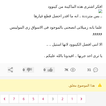
افكر اشترى هذه الماكينة من كينوود
.. بس مترددة .. انه ما اقدر احصل قطع غيارها
علما بانه زميلاتى انصحنى بالموجود فى الاسواق زى المولينس
ووووو
الا اننى افضل الكينوود لانها استيل .. ..
يا ترى احد جربها .. افيدونا بالله عليكم .
مشاركة
0
0
7K
31
إعجاب
عدم إعجاب
هذا الموضوع مغلق.
7
6
5
4
3
2
1