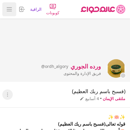
تسجيل الدخول
الراقية
عرض ا
كوبونات
ورده الجوري
@ordh_algory
فريق الإدارة والمحتوى
(فسبح باسم ربك العظيم)
عرض ا
ملتقى الإيمان
•
4 أسابيع
✨️🪷✨️
قوله تعالى(فسبح باسم ربك العظيم)