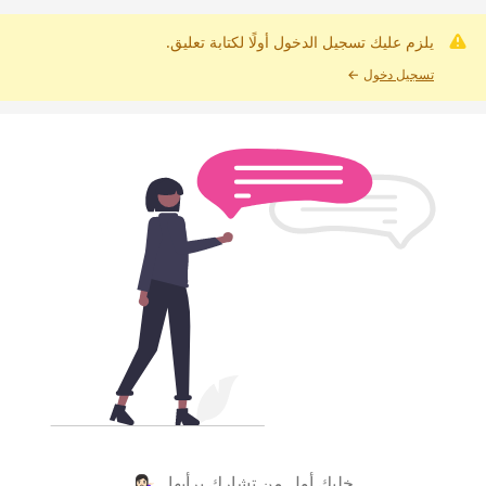
يلزم عليك تسجيل الدخول أولًا لكتابة تعليق.
تسجيل دخول
←
خليك أول من تشارك برأيها 💁🏻‍♀️