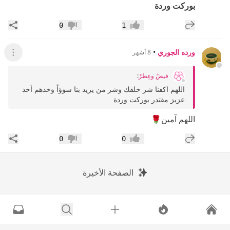
بوركت وردة
إضافة رد جديد
مشار
0
1
إعجاب
عدم إعجاب
ورده الجوري
•
8 أشهر
عرض ال
فيضٌ وعِطرْ
:
اللهم اكفنا شر خلقك وشر من يريد بنا سوؤاً وخذهم أخذ
عزيز مقتدر بوركت وردة
اللهم آمين🌹
إضافة رد جديد
مشار
0
0
إعجاب
عدم إعجاب
الصفحة الأخيرة