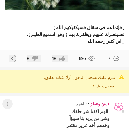
( فإنما هم في شقاق فسيكفيكهم الله )
فسينصرك عليهم ويظفرك بهم ( وهو السميع العليم ).
_ ابن كثير رحمه الله
مشاركة
0
10
695
2
إعجاب
عدم إعجاب
يلزم عليك تسجيل الدخول أولًا لكتابة تعليق.
تسجيل دخول
←
فيضٌ وعِطرْ
•
9 أشهر
عرض ال
اللهم اكفنا شر خلقك
وشر من يريد بنا سوؤاً
وخذهم أخذ عزيز مقتدر