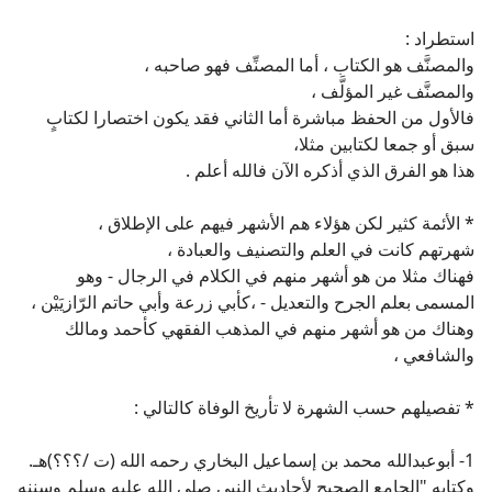
استطراد :
والمصنَّف هو الكتاب ، أما المصنِّف فهو صاحبه ،
والمصنَّف غير المؤلَّف ،
فالأول من الحفظ مباشرة أما الثاني فقد يكون اختصارا لكتابٍ
سبق أو جمعا لكتابين مثلا،
هذا هو الفرق الذي أذكره الآن فالله أعلم .
* الأئمة كثير لكن هؤلاء هم الأشهر فيهم على الإطلاق ،
شهرتهم كانت في العلم والتصنيف والعبادة ،
فهناك مثلا من هو أشهر منهم في الكلام في الرجال - وهو
المسمى بعلم الجرح والتعديل - ،كأبي زرعة وأبي حاتم الرّازيَيْن ،
وهناك من هو أشهر منهم في المذهب الفقهي كأحمد ومالك
والشافعي ،
* تفصيلهم حسب الشهرة لا تأريخ الوفاة كالتالي :
1- أبوعبدالله محمد بن إسماعيل البخاري رحمه الله (ت /؟؟؟)هـ.
وكتابه "الجامع الصحيح لأحاديث النبي صلى الله عليه وسلم وسننه