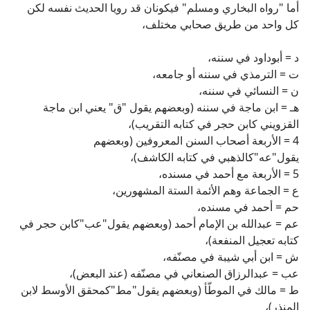
أما "رواه البخاري ومسلم" فيكونان قد رويا الحديث نفسه لكن
كل واحد من طريق صحابي مختلف،
د = أبوداود في سننه،
ت = الترمذي في سننه أو جامعه،
ن = النسائي في سننه،
هـ = ابن ماجة في سننه (وبعضهم يقول "ق" يعني ابن ماجة
القزويني كابن حجر في كتابه التقريب)،
4 = الأربعة أصحاب السنن المعروفين (وبعضهم
يقول"عه"كالذهبي في كتابه الكاشف)،
5 = الأربعة مع أحمد في مسنده،
ع = الجماعة وهم الأئمة الستة المشهورين،
حم = أحمد في مسنده،
عم = عبدالله بن الإمام أحمد (وبعضهم يقول"عب"كابن حجر في
كتابه تعجيل المنفعة)،
ش = ابن أبي شيبة في مصنّفه،
عب = عبدالرزاق الصنعاني في مصنّفه (عند البعض)،
ط = مالك في الموطّأ (وبعضهم يقول"مط"كمحقق الأوسط لابن
المنذر)،