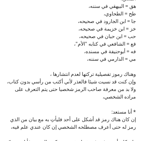
هق = البيهقي في سننه،
طح = الطحاوي،
جا = ابن الجارود في صحيحه،
خز = ابن خزيمة في صحيحه،
حب = ابن حبان في صحيحه،
فع = الشافعي في كتابه "الأم"،
فه = أبوحنيفة في مسنده،
مي = الدارمي في سننه،
وهناك رموز تفصيلية تركتها لعدم انتشارها ،
وإن كنت قد نسيت شيئا فالعذر لأني أكتب من رأسي بدون كتاب،
ولا بد من معرفة صاحب الرمز شخصيا حتى يتم التعرف على
مراده الشخصي،
* أنا مستعد:
إن كان هناك رمز قد أشكل على أحد فليأتِ به مع بيان من الذي
رمز له حتى أعرف مصطلحه الشخصي إن كان عندي علم فيه،