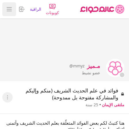
تسجيل الدخول
الراقية
عرض ا
كوبونات
مـميز
@mmyz
عضو نشيط
فوائد في علم الحديث الشريف (منكم وإليكم
والمشاركة مفتوحة بل ممدوحة)
عرض ا
ملتقى الإيمان
•
25 سنة
هنا كتبتُ لكم بعض الفوائد المتعلّقة بعلم الحديث الشريف وأتمنى