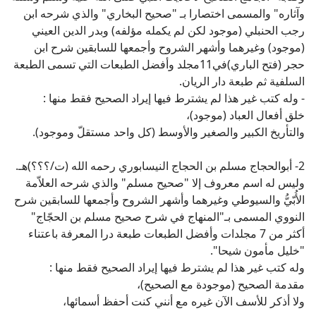
وآثاره" والمسمى اختصارا بـ "صحيح البخاري" والذي شرحه ابن
رجب الحنبلي (موجود لكن لم يكمله مؤلفه) وبدر الدين العيني
(موجود) وغيرهما وأشهر الشروح وأجمعها للسابقين شرح ابن
حجر (فتح الباري)في11مجلد وأفضل الطبعات التي تسمى الطبعة
السلفية ثم طبعة دار الريان.
- وله كتب غير هذا لم يشترط فيها إيراد الصحيح فقط منها :
خلق أفعال العباد (موجود)،
والتأريخ الكبير والصغير والأوسط (كل واحد مستقلّ وموجود).
2- أبوالحجاج مسلم بن الحجاج النيسابوري رحمه الله (ت/؟؟؟)هـ.
وليس له اسم معروف إلا "صحيح مسلم" والذي شرحه العلاّمة
الأُبّيُّ والسيوطي وغيرهما وأشهر الشروح وأجمعها للسابقين شرح
النووي المسمى بـ"المنهاج في شرح صحيح مسلم بن الحجّاج"
أكثر من 7 مجلدات وأفضل الطبعات طبعة درا المعرفة باعتناء
"خليل مأمون شيحا".
وله كتب غير هذا لم يشترط فيها إيراد الصحيح فقط منها :
مقدمة الصحيح (موجودة مع الصحيح)،
ولا أذكر للأسف الآن غيره مع أنني كنت أحفظ أسمائها،