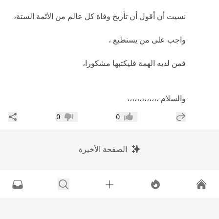
نسيت أن أقول أن تأريخ وفاة كل عالم من الأئمة الستة،
واجب على من يستطيع ،
فمن لديه الهمة فليكتبها مشكورا،
والسلام ،،،،،،،،،،،،،
إضافة رد جديد
مشار
0
0
إعجاب
عدم إعجاب
الصفحة الأخيرة