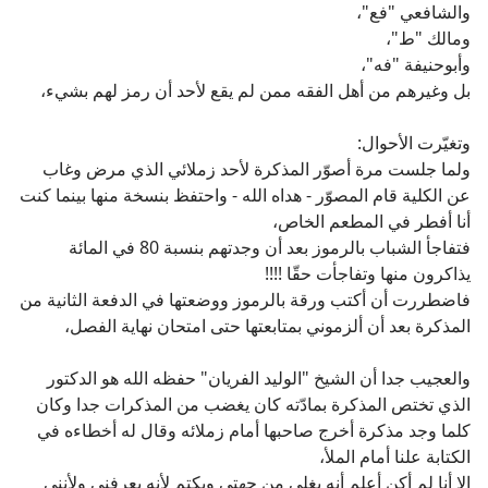
والشافعي "فع"،
ومالك "ط"،
وأبوحنيفة "فه"،
بل وغيرهم من أهل الفقه ممن لم يقع لأحد أن رمز لهم بشيء،
وتغيّرت الأحوال:
ولما جلست مرة أصوّر المذكرة لأحد زملائي الذي مرض وغاب
عن الكلية قام المصوّر - هداه الله - واحتفظ بنسخة منها بينما كنت
أنا أفطر في المطعم الخاص،
فتفاجأ الشباب بالرموز بعد أن وجدتهم بنسبة 80 في المائة
يذاكرون منها وتفاجأت حقّا !!!!
فاضطررت أن أكتب ورقة بالرموز ووضعتها في الدفعة الثانية من
المذكرة بعد أن ألزموني بمتابعتها حتى امتحان نهاية الفصل،
والعجيب جدا أن الشيخ "الوليد الفريان" حفظه الله هو الدكتور
الذي تختص المذكرة بمادّته كان يغضب من المذكرات جدا وكان
كلما وجد مذكرة أخرج صاحبها أمام زملائه وقال له أخطاءه في
الكتابة علنا أمام الملأ،
إلا أنا لم أكن أعلم أنه يغلي من جهتي ويكتم لأنه يعرفني ولأنني