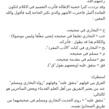
رحمهم الله،
وقد ترددت كثرا خشية الإطالة فآثرت التعميم في الكلام لتكون
الفائدة أكمل فاخترت الأشهر والذي تكثر الحاجة إليه فأقول والله
المعين :
خ = البخاري في صحيحه،
خت = البخاري تعليقا في صحيحه (يعني معلّقا وليس موصولا) -
والكلام هنا قد يطول - فأتركه،
بخ = البخاري في كتابه "الأدب المفرد"،
م = مسلم في صحيحه،
مق =مسلم في مقدمة صحيحه،
فق = متفق عليه (وبعضهم يقول"ق")،
استطراد:
الفرق بين قولهم "متفق عليه" وقولهم "رواه البخاري ومسلم"
عند من يعتبر التفريق من أهل العلم القدماء وبعض المتأخرين هو
كالتالي:
"متفق عليه" = روى الحديث البخاري ومسلم في صحيحيهما من
طريق الصحابيّ نفسه،