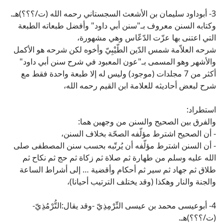
3- أبوداود سليمان بن الأشعث السجستاني رحمه الله (ت/؟؟؟)هـ.
وكتابه السنن معروف بـ"سنن أبي داود" وأفضل طبعاته الطبعة
التي اعتنى بها عزّت الدّعّاس وهي مشهورة،
شرحه العلاّمة شمس الدّين الطّيْبِيّ وأخوه لكن شرحه هو الأكمل
والأشهر وهو المسمى بـ"عون المعبود في شرح سنن أبي داود"
أكثر من 7 مجلدات (موجود) وليس له إلا طبعة واحدة فقط مع
شرح لبعض أحاديثه للعلامة ابن القيم رحمه الله،
استطراد:
والفرق بين الصحيح والسنن من وجهين هما:
- أن الصحيح اشترط مؤلّفه الصحّة بخلاف السنن،
- أن السنن اشترط مؤلّفه أن يُرتّبه بحسب سنن المصطفى صلى
الله عليه وسلم من طهارة ثم صلاة ثم زكاة ثم حج ثم نكاح ثم
طلاق ثم جهاد ثم سير ثم أحكام وأقضية … إلى أشراط الساعة
والجنة والنار وهكذا (وقد يختلف الترتيب أحيانا)،
4- أبوعيسى محمد بن عيسى التِّرْمِذِيّ -وقد يقال:التُّرْمُذِيّ-
(ت/؟؟؟)هـ.