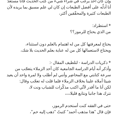
وإن كان أحد يرغب في شراء شيء من كتب الحديث فأنا مستعدّ
أنا أدلّه على أفضل الطبعات إن كان لي علم مسبق بما يريده لأن
الطبعات كثيرة والمحقّقين أكثر،
* استطراد:
من الذي يحتاج للرموز؟؟
يحتاج لمعرفتها كل من له اهتمام بالعلم دون استثناء،
ويحتاج لاستعمالها كل من له عناية بعلم الحديث بلا شك،
* ذكريات الدراسة - لتلطيف المقال -:
وأذكر أنه أيام الدراسة الجامعية كان أحد الزملاء يتعجّب من
سرعة كتابتي مع المحاضِر وأنني لم أطلب ولا لمرة واحد أن يعيد
شيئا أملاه علينا بخلاف الزملاء فلما قلت له تعجّب وقال:
لكن أنا ما أقدر لأنّي اكتب مذكّرات للشباب ونت لا،
نترك هذا جانبا ونتابع قليلا،،،،
حتى في الفقه كنت أستخدم الرموز،
فإن قال "هذا مذهب أحمد" كتبتُ "ذهب إليه حم"،