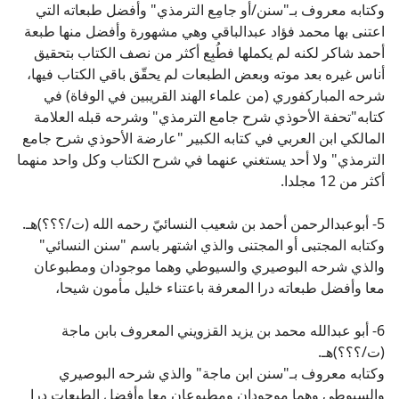
وكتابه معروف بـ"سنن/أو جامِع الترمذي" وأفضل طبعاته التي
اعتنى بها محمد فؤاد عبدالباقي وهي مشهورة وأفضل منها طبعة
أحمد شاكر لكنه لم يكملها فطُبِع أكثر من نصف الكتاب بتحقيق
أناس غيره بعد موته وبعض الطبعات لم يحقّق باقي الكتاب فيها،
شرحه المباركفوري (من علماء الهند القريبين في الوفاة) في
كتابه"تحفة الأحوذي شرح جامع الترمذي" وشرحه قبله العلامة
المالكي ابن العربي في كتابه الكبير "عارضة الأحوذي شرح جامع
الترمذي" ولا أحد يستغني عنهما في شرح الكتاب وكل واحد منهما
أكثر من 12 مجلدا.
5- أبوعبدالرحمن أحمد بن شعيب النسائيّ رحمه الله (ت/؟؟؟)هـ.
وكتابه المجتبى أو المجتنى والذي اشتهر باسم "سنن النسائي"
والذي شرحه البوصيري والسيوطي وهما موجودان ومطبوعان
معا وأفضل طبعاته درا المعرفة باعتناء خليل مأمون شيحا،
6- أبو عبدالله محمد بن يزيد القزويني المعروف بابن ماجة
(ت/؟؟؟)هـ.
وكتابه معروف بـ"سنن ابن ماجة" والذي شرحه البوصيري
والسيوطي وهما موجودان ومطبوعان معا وأفضل الطبعات درا