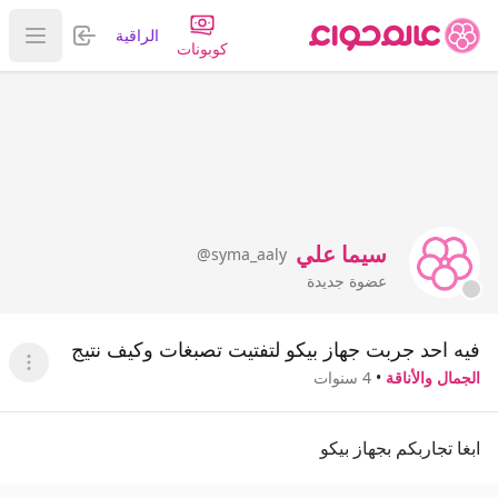
تسجيل الدخول
الراقية
عرض ا
كوبونات
سيما علي
@syma_aaly
عضوة جديدة
فيه احد جربت جهاز بيكو لتفتيت تصبغات وكيف نتيج
عرض ا
الجمال والأناقة
•
4 سنوات
ابغا تجاربكم بجهاز بيكو