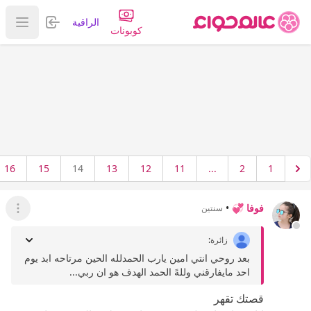
تسجيل الدخول
الراقية
عرض ا
كوبونات
16
15
14
13
12
11
...
2
1
فوفا 💞
•
سنتين
عرض ال
زائرة
:
بعد روحي انتي امين يارب الحمدلله الحين مرتاحه ابد يوم
احد مايفارقني وللهً الحمد الهدف هو ان ربي...
قصتك تقهر