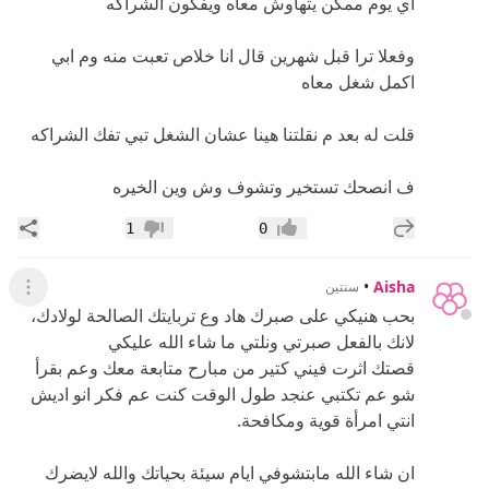
اي يوم ممكن يتهاوش معاه ويفكون الشراكه
وفعلا ترا قبل شهرين قال انا خلاص تعبت منه وم ابي
اكمل شغل معاه
قلت له بعد م نقلتنا هينا عشان الشغل تبي تفك الشراكه
ف انصحك تستخير وتشوف وش وين الخيره
إضافة رد جديد
مشار
1
0
إعجاب
عدم إعجاب
•
Aisha
سنتين
عرض ال
بحب هنيكي على صبرك هاد وع تربايتك الصالحة لولادك،
لانك بالفعل صبرتي ونلتي ما شاء الله عليكي
قصتك اثرت فيني كتير من مبارح متابعة معك وعم بقرأ
شو عم تكتبي عنجد طول الوقت كنت عم فكر انو اديش
انتي امرأة قوية ومكافحة.
ان شاء الله مابتشوفي ايام سيئة بحياتك والله لايضرك