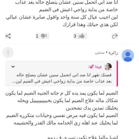
انا ضد اني اتحمل سنين عشان ينصلح حاله بعد عذاب
خاصة من بداية زواجي اعيش في الضيم
لين اجيب عيال كل سنة واحد واقول صابرة عشان عيالي
لكن هذي حياتك وهذا قرارك
إضافة رد جديد
مشار
1
3
إعجاب
عدم إعجاب
زائرة
•
سنتين
عرض ال
فوفا 💞
:
قصتك تقهر انا ضد اني اتحمل سنين عشان ينصلح حاله
بعد عذاب خاصة من بداية زواجي اعيش في الضيم لين...
الضيم لما يكون يمد يده كل م جاته الجنيه الضيم لما يكون
شكاك ماله علاج الضيم لما يكون بخيييييييييل وبخله
يخليلك تمدين يدك تشحدين
الضيم لما يكون فيه مرض نفسي وخيانات متكرره الضيم
لما يخليك عند اهله زي الخدامه مالك القدر والحشيمه
اشيا مالها علاج تكون تسري ف دمه