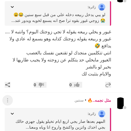
زائرة
:
لو يبي يدخل ربيعه دخله علي من قبل سبع سنين 😂😩
😭 زوجي غيور بقوه ترا صح انه يسمع لخويه ويدور عند...
غيور و يخلي ربيعه يقوله لا تجي زوجتك اليوم؟ وانتبه لا ….
غيور و ربيعه يقوله زوجتك كذابه وهو يسمع له عادي ولا
يدافع 🤣
انتي تتكلمين منجدك لو تقنعين نفسك بالغصب
الغيور مايخلي حد يتكلم عن زوجته ولا يجيب طاريها لا
بخير لو بالشر
والايام بتثبت لك
إضافة رد جديد
مشار
0
0
إعجاب
عدم إعجاب
مثل نجمه..🔥
•
سنتين
عرض القائ
زائرة
:
المهم بعدها صار يجي اربع ايام تخيلو يقول جهزي حالك
بجي اخذك واتزين واكشخ واروح انا وياه ومعنا...