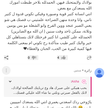
بولادك ولايمتحنك فيهن. الحمدلله بلاخر ظبطت امورك
الله يسعدكن مع بعض.
انتي انسانة كتير قوية وصبورة وفيكي تكوني قدوة ل كتير
ناس، وانا وحدة منهن الصراحة علمتيني ب قصتك هي شو
يعني الصبر عنجد ووين الفرج وانو الشغلة مو بس يومين
وتلاتة، ممكن تاخد وقت سنين ( ان الله مع الصابرين)
الحمدلله على كلشي. انا كتير فرحتلك لانك بتستاهلي كل
خير والبك كتير طيب متأكدة رح تكوني ام بمعنى الكلمة
فيها كمية كبيرة من الحب، الحنان والعطاء♥️
إضافة رد جديد
مشار
0
4
إعجاب
عدم إعجاب
زائرة
•
سنتين
عرض ال
:
Aisha
بحب هنيكي على صبرك هاد وع تربايتك الصالحة لولادك،
لانك بالفعل صبرتي ونلتي ما شاء الله عليكي قصتك...
يارًوحي ردك اسعدني يعمري انتي الله يسعدك اميييين
يارب 🥺والله انك جبببر عسا ربي يفتحلك ابواب الفرج