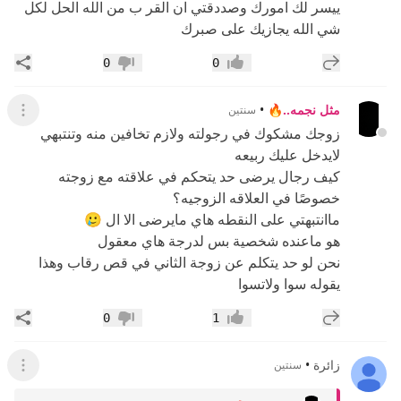
ييسر لك امورك وصددقتي ان القر ب من الله الحل لكل
شي الله يجازيك على صبرك
إضافة رد جديد
مشار
0
0
إعجاب
عدم إعجاب
مثل نجمه..🔥
•
سنتين
عرض ال
زوجك مشكوك في رجولته ولازم تخافين منه وتنتبهي
لايدخل عليك ربيعه
كيف رجال يرضى حد يتحكم في علاقته مع زوجته
خصوصًا في العلاقه الزوجيه؟
ماانتبهتي على النقطه هاي مايرضى الا ال 🥲
هو ماعنده شخصية بس لدرجة هاي معقول
نحن لو حد يتكلم عن زوجة الثاني في قص رقاب وهذا
يقوله سوا ولاتسوا
إضافة رد جديد
مشار
0
1
إعجاب
عدم إعجاب
زائرة
•
سنتين
عرض ال