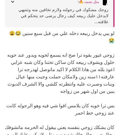
مثل نجمه..🔥
:
زوجك مشكوك في رجولته ولازم تخافين منه وتنتبهي
لايدخل عليك ربيعه كيف رجال يرضى حد يتحكم في
علاقته...
لو يبي يدخل ربيعه دخله علي من قبل سبع سنين 😂😩
😭
زوجي غيور بقوه ترا صح انه يسمع لخويه ويدور عند خويه
حلول ويشوف ربيعه كان ساكن تحتنا وكان شبه عزابي
اعوذ بلله من هاذا الكلام لا اكيد ماتوصل لهدرجه ترا
عارفته١١سنه زين ولامكان حملت وجبت منها عيال
وبنات وصبرت عليه وانتظرته كلشي والا الشرف الديوث
يبين من اول شهر من زواجه
بس ترا خويه كان يلامس اقوا شي فيه وهو الرجوله كانت
عند زوجي خط احمر
كان يشكك زوجي بنفسه يعني ييقول له الحرمه ماتشوفك
رجال صر رجال خلك شديد سو مثلي لاتركب عليك المره