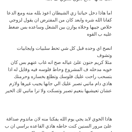
اما هاذا دخل حياتنا زي الشيطان اعوذ بلله منه ومع الدعا
كفانا الله شره وابعد كان من المفترض ان يقول لزوجي
خلاص جيبها وخلاه يوازن بين الشغل وساعده بس ضغط
عليه ب القوه
انصح اي وحده قبل كل شي تحط سلبيات وايجابيات
وتشوف
مثلا كريم حنون علئ عياله صح انه غاب عنهم بس كان
خويه مدخله ف المشروع وحاط فلوسه فيه وقايل له اذا
بتسحب راحت عليك فلوسك وتطلع بخساره وحرمتك
هاذي دام ماتبي تصبر عليك الي جابها يجيب غيرها ولازم
عشان تعيشيها بنعيم تصبر وتسكت ولا ترا ماتبي لك الخير
هاذا الخوي لابد يجي يوم الله يفكنا منه لان ماتدوم صداقة
علئ مرور السنين كنت حاطه هاذي القاعده براسي ان ب