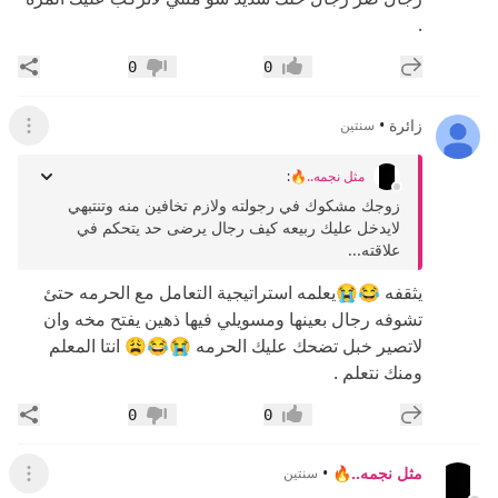
.
إضافة رد جديد
مشار
0
0
إعجاب
عدم إعجاب
زائرة
•
سنتين
عرض ال
مثل نجمه..🔥
:
زوجك مشكوك في رجولته ولازم تخافين منه وتنتبهي
لايدخل عليك ربيعه كيف رجال يرضى حد يتحكم في
علاقته...
يثقفه 😂😭يعلمه استراتيجية التعامل مع الحرمه حتئ
تشوفه رجال بعينها ومسويلي فيها ذهين يفتح مخه وان
لاتصير خبل تضحك عليك الحرمه 😭😂😩 انتا المعلم
ومنك نتعلم .
إضافة رد جديد
مشار
0
0
إعجاب
عدم إعجاب
مثل نجمه..🔥
•
سنتين
عرض ال