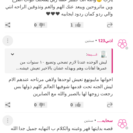
وين ماتروحين ويبعد عنك الهم والغم وتذوقين الراحه انتي
والي ردو كمان ردود ايجابيه ❤️❤️❤️
إضافة رد جديد
مشار
0
1
إعجاب
عدم إعجاب
اذني123
•
سنتين
عرض ال
غـــيمة
:
ليش الوحده عندنا لازم تضحي وتضيع ١٠ سنوات من
عمرها اهانات وهم وبهذله عشان بالاخير تعيش عيشه...
اخوانها مايبونهغ تعيش لوحدها ولاهي مرتاحه عندهم الام
ليش الجنه تحت قدمها شوفيها العالم كلهم ذولها بس
رجعت زوجها لها بالصبر والله مع الصابرين
إضافة رد جديد
مشار
0
0
إعجاب
عدم إعجاب
سحابه....
•
سنتين
عرض ال
قصه بدايتها قهر وغبنه والكلام ب النهايه جميل جدا الله