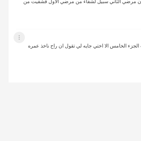
كان مرضي الثاني سبيل لشفاء من مرضي الاول فشفيت من
عرض القائمة
الجزء الخامس الا اختي جايه لي تقول ان راح ناخذ عمره
عرض القائمة
السلام عليكم عايزة احكليكم قصتي مع ختمة القرآن بديت الختمة الحمدلله في اول يوم قرأت ٨ اجزاء تقريبا وانا
كز السحر بالرأس عملي مشاكل كتيرة منها اني طبيعي عندي
ش بستوعب اي حاجة طبيعي عندي شرود مقدرش اركز على اي
له والله الصداع عندي خف وثقل الرأس خف وبقيت بحس
ها راحت والله العظيم مكنتش قادرة انام من الفرحة اول يوم