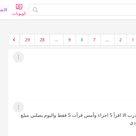
الاش
كوبونات
29
28
...
9
8
7
...
2
1
عرض القائمة
عرض القائمة
كنت ناوية اختم في ثلاثة ايام لكن اول مابدات ماقدرت الا اقرأ 5 اجزاء وأمس قرأت 5 فقط واليوم يصلني مبلغ
دي