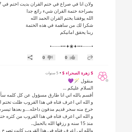
ولان انا في صراع في ختم القران بديت اختم في 7 أيام او اكثر تاتيني احلام بأني كل ختمة افك سحري
بصراحة ختمة القران شيء رائع جدا
الله يوفقنا بختم القران الحمد الله
شكرا لك من ساهمة في هذه الختمة
ربنا يحقق امانيكم
•┈┈┈•••✦❀✦•••┈┈┈•
إضافة رد جديد
مشاركة
0
0
إعجاب
عدم إعجاب
$ زهرة الصحراء $
•
5 سنوات
منقول 🪄💜
السلام عليكم ...
أقسم بالله اني انا طارق مسؤول عن كل كلمه سأكتبه
و الله اني اعرف فتاه في هذا القروب ظلت تختم ال
خرج منه سحر قديم مدفون داخله....و بعدها تيسرت
و الله اني اعرف فتاه في هذا القروب من كثره ختم
منذ 15 سنه و رزقها الله بالحمل..
والله اني اعرف فتاه في هذا القروب كانت تصرخ م