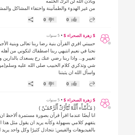
وباذن الله لن اترك الختمه
من غير الهدوء والطمأنينة واختفاء المشاكل والمش
إضافة رد جديد
مشاركة
0
0
إعجاب
عدم إعجاب
$ زهرة الصحراء $
•
5 سنوات
حبيبتي اقري القرآن بنية رضا ربنا تعالى وبنية الأج
نحنا في نعيم انتبهي ربنا اصطفاك لتكوني من أهل
تغيير و... واذا ربنا رضي عنك رح يسعدك بالدارين
شي وتذكري كلام الحبيب صلى الله عليه وسلم(من كا
واسأل الله ان يثبتنا
إضافة رد جديد
مشاركة
0
0
إعجاب
عدم إعجاب
$ زهرة الصحراء $
•
5 سنوات
( مّـُاٍّشّْاٍّء اٍّلَّلَّهّْ تُّبّْاٍّرًّكّْ اٍّلَّرًّحّْمّـُنِّ )
انا أيضًا عندما اقرأ قرآن بصورة مستمرة ألاحظ 
يتفهم كلامي بسهولة وكأنه يريد ان يقول مثل هذا ال
بالفيديوهات والفيس: نتجادل كثيرًا وكل واحد يريد