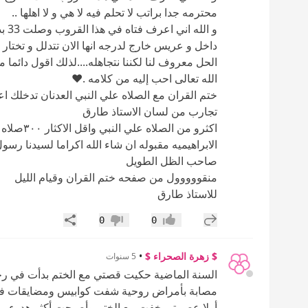
محترمه جدا براتب لا تحلم فيه لا هي و لا اهلها ..
و ا
داخل و عريس خارج لدرجه انها الان تتدلل و تختار ع
الحل معروف لنا لكننا نتجاهله....لذلك اقول دائم
الله تعالى احب إليه من كلامه .❤
ختم القران مع الصلاه علي النبي العدنان تدخلك اعل
تجارب من لسان الاستاذ طارق
اكثرو من 
الابراهيميه مقبوله ان شاء الله اكراما لسيدنا رسول 
صاحب الظل الطويل
منقووووول من صفحه ختم القران وقيام الليل
للاستاذ طارق
إضافة رد جديد
مشاركة
0
0
إعجاب
عدم إعجاب
$ زهرة الصحراء $
•
5 سنوات
السنة الماضية حكيت قصتي مع الختم بدأت في رح
مصابة بأمراض روحية شفت كوابيس ومضايقات في 
أولا عصبيتي خفت مع الختم وأصبحت أكثر هدوء