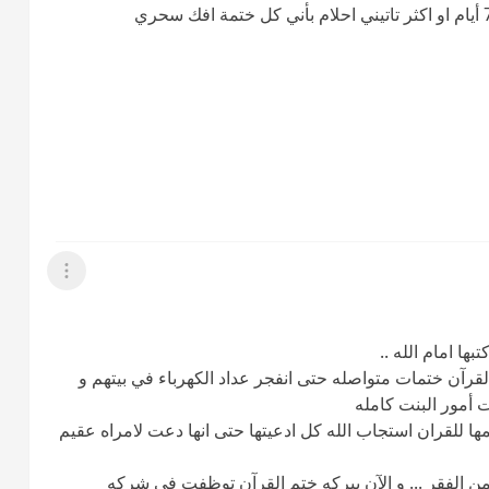
عرض القائمة
ا امام الله ..
قرآن ختمات متواصله حتى انفجر عداد الكهرباء في بيتهم و
 أمور البنت كامله
ها للقران استجاب الله كل ادعيتها حتى انها دعت لامراه عقيم
ن الفقر ... و الآن ببركه ختم القرآن توظفت في شركه