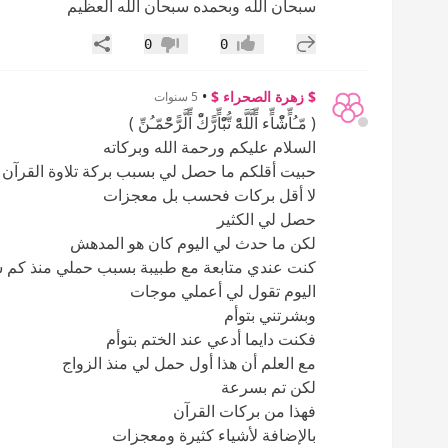
سبحان الله وبحمده سبحان الله العظيم
إضافة رد جديد
مشاركة
0
0
إعجاب
عدم إعجاب
$ زهرة الصحراء $
•
5 سنوات
( مّـُاٍّشّْاٍّء اٍّلَّلَّهّْ تُّبّْاٍّرًّكّْ اٍّلَّرًّحّْمّـُنِّ )
السلام عليكم ورحمة الله وبركاته
حبيت أقلكم ما حصل لي بسبب بركة تلاوة القرآن وا
لا أقل بركات فحسب بل معجزات
حصل لي الكثير
لكن ما حدث لي اليوم كان هو المدهش
كنت عندي متابعة مع طبيبة بسبب حملي منذ كم 
اليوم تقول لي أعملي موجات
وبشرتني بتوأم
فكنت دايما أدعي عند الختم بتوأم
مع العلم أن هذا أول حمل لي منذ الزواج
لكن تم بسرعة
فهذا من بركات القرآن
بالإضافة لأشياء كثيرة ومعجزات