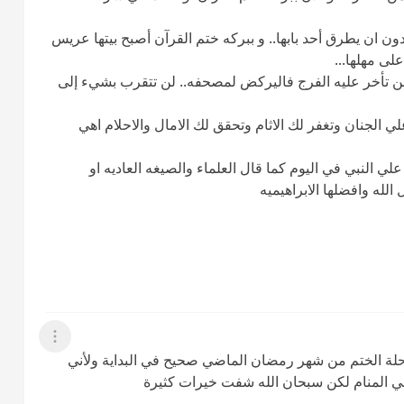
لله اني اعرف فتاه في هذا القروب وصلت 33 بدون ان يطرق أحد بابها.. و ببركه ختم القرآن أصبح بيتها عريس
لى مهلها...
ا من تأخر عليه الفرج فاليركض لمصحفه.. لن تتقرب بشيء إلى
ي الجنان وتغفر لك الاثام وتحقق لك الامال والاحلام اهي
الصلاه علي النبي واقل الاكثار ٣٠٠صلاه علي النبي في اليوم كما قال العلماء والصيغه العاديه او
الله وافضلها الابراهيميه
عرض القائمة
لة الختم من شهر رمضان الماضي صحيح في البداية ولأني
المنام لكن سبحان الله شفت خيرات كثيرة