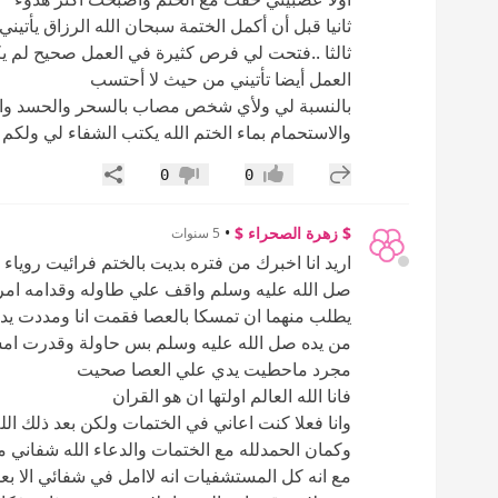
ثانيا قبل أن أكمل الختمة سبحان الله الرزاق يأتي
ثالثا ..فتحت لي فرص كثيرة في العمل صحيح لم يك
العمل أيضا تأتيني من حيث لا أحتسب
بالنسبة لي ولأي شخص مصاب بالسحر والحسد والع
والاستحمام بماء الختم الله يكتب الشفاء لي ولكم
إضافة رد جديد
مشاركة
0
0
إعجاب
عدم إعجاب
$ زهرة الصحراء $
•
5 سنوات
اريد انا اخبرك من فتره بديت بالختم فرائيت روياء
صل الله عليه وسلم واقف علي طاوله وقدامه امرا
يطلب منهما ان تمسكا بالعصا فقمت انا ومددت 
من يده صل الله عليه وسلم بس حاولة وقدرت ام
مجرد ماحطيت يدي علي العصا صحيت
فانا الله العالم اولتها ان هو القران
وانا فعلا كنت اعاني في الختمات ولكن بعد ذلك ال
وكمان الحمدلله مع الختمات والدعاء الله شفاني
مع انه كل المستشفيات انه لاامل في شفائي الا ب