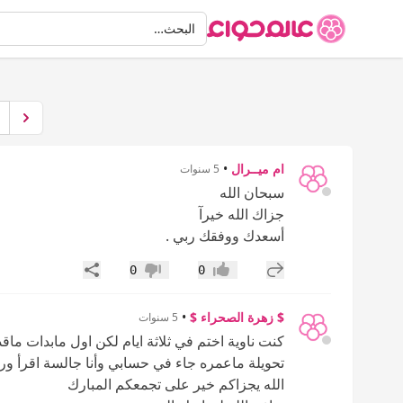
البحث
البحث…
ام ميــرال
•
5 سنوات
سبحان الله
جزاك الله خيرآ
أسعدك ووفقك ربي .
إضافة رد جديد
مشاركة
0
0
إعجاب
عدم إعجاب
$ زهرة الصحراء $
•
5 سنوات
تحويلة ماعمره جاء في حسابي وأنا جالسة اقرأ ور
الله يجزاكم خير على تجمعكم المبارك