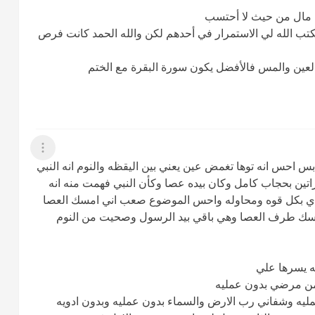
ني مال من حيث لا أحتسب
تب الله لي الاستمرار في أحدهم لكن والله الحمد كانت فرص
ين والمس فالأفضل يكون سورة البقرة مع الختم
عرض القائمة
 بس احس انه توها تغمض عين يعني بين اليقظه والنوم انه النبي
تين بحجاب كامل وكان بيده عصا وكأن النبي فهمت منه انه
يدي بكل قوه ومحاوله واحس الموضوع صعب اني امسك العصا
سك طرف العصا وهي باقي بيد الرسول وصحيت من النوم
له يسرها علي
 من مرضي بدون عمليه
عمليه وشفاني رب الارض والسماء بدون عمليه وبدون ادويه