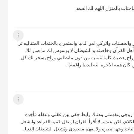
احنات بالمنزل اللهم لك الحمد
عرض القائمة
ر والحسنات واتركي امر الدنيا واستمري بالختمات المتتاليه ترا
ه أهل القرآن وخاصته و الشيطان لا يوسوس لك ما صار لك
 وراح يعطيك كلما تتمنيه من دون ماتطلبي وراح يسخر لك كل
ن همه الاخره اتته الدنيا راغمه)..
عرض القائمة
ان زوجى يتفهمني وهناك رابط خفي بين عقلي وعقله فأجده
كلام، لكن عندما لا أقرأ القرآن او تقل كمية القراءة وانشغل
 اثبات وجهة نظره ولا يفهم مقصدى ويُشعل الشيطان الدنيا ،