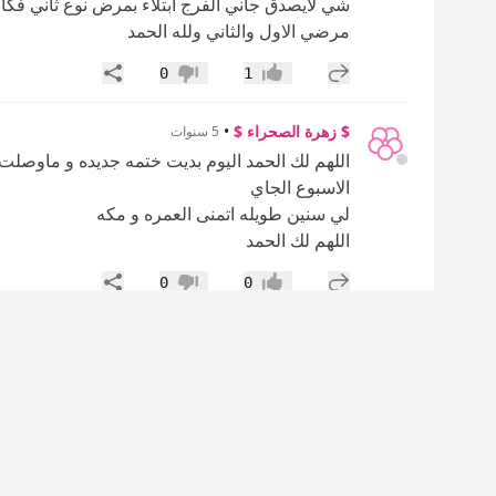
شي لايصدق جاني الفرج ابتلاء بمرض نوع ثاني ف
مرضي الاول والثاني ولله الحمد
إضافة رد جديد
مشاركة
0
1
إعجاب
عدم إعجاب
$ زهرة الصحراء $
•
5 سنوات
اللهم لك الحمد اليوم بديت ختمه جديده و ماوصلت 
الاسبوع الجاي
لي سنين طويله اتمنى العمره و مكه
اللهم لك الحمد
إضافة رد جديد
مشاركة
0
0
إعجاب
عدم إعجاب
$ زهرة الصحراء $
•
5 سنوات
مصابة بالسحر من سنين اثر على رأسي بسبب تمر
ثقل وصداع واتوقفت من الدراسة بالسبب دا وم
حاجة وبنسى المهم من اول يوم بدأت الختمة وال
استيعابي اتحسن والله وكان عندي وساوس والله كل