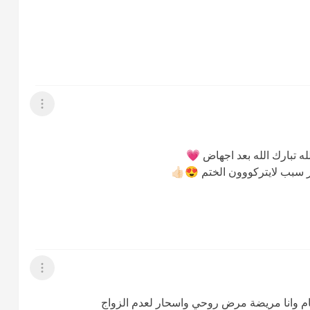
عرض القائمة
 تبارك الله بعد اجهاض 💗
 سبب لايتركووون الختم 😍👍🏻
عرض القائمة