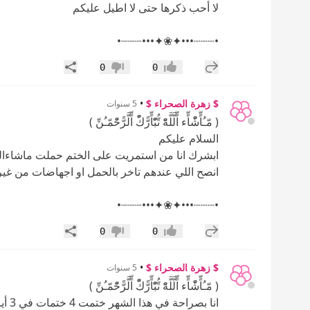
لا أحب ذكرها حتى لا اطيل عليكم
•┈┈┈•••✦❀✦•••┈┈┈•
إضافة رد جديد
مشاركة
0
0
إعجاب
عدم إعجاب
$ زهرة الصحراء $
•
5 سنوات
( مّـُاٍّشّْاٍّء اٍّلَّلَّهّْ تُّبّْاٍّرًّكّْ اٍّلَّرًّحّْمّـُنِّ )
السلام عليكم
ابشرك انا من استمريت على الختم حملت ماشاءالله
انصح اللي عندهم تاخر بالحمل او اجهاضات من غير
•┈┈┈•••✦❀✦•••┈┈┈•
إضافة رد جديد
مشاركة
0
0
إعجاب
عدم إعجاب
$ زهرة الصحراء $
•
5 سنوات
( مّـُاٍّشّْاٍّء اٍّلَّلَّهّْ تُّبّْاٍّرًّكّْ اٍّلَّرًّحّْمّـُنِّ )
انا بصراحة في هذا الشهر ختمت 4 ختمات في 3 أيام وانا مريضة مرض روحي واسحار لعدم الزواج