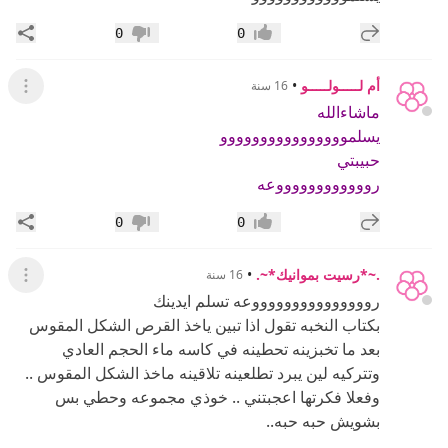
إضافة رد جديد
مشار
0
0
إعجاب
عدم إعجاب
أم لـــــولـــــو
•
16 سنة
عرض ال
ماشاءالله
يسلموووووووووووووووو
حبيبتي
رووووووووووووعه
إضافة رد جديد
مشار
0
0
إعجاب
عدم إعجاب
.~*رسيت بموانيك*~.
•
16 سنة
عرض ال
روووووووووووووووعه تسلم ايدينك
بكتاب النخبه تقول اذا تبين ياخذ القرص الشكل المقوس
بعد ما تخبزينه تحطينه في كاسه ماء الحجم العادي
وتتركيه لين يبرد تطلعينه تلاقينه ماخذ الشكل المقوس ..
وفعلا فكرتها اعجبتني .. خوذي مجموعه وحطي بس
بشويش حبه حبه..