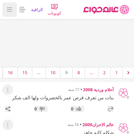
تسجيل الدخول
الراقية
عرض ا
كوبونات
16
15
...
10
9
8
...
2
1
أحلام وردية 2008
•
17 سنة
عرض ال
بنات من تعرف قرص عمر بالخضروات ولها الف شكر
إضافة رد جديد
مشار
0
0
إعجاب
عدم إعجاب
عالم الاحزان2009
•
16 سنة
عرض ال
شكله كانه جاهز