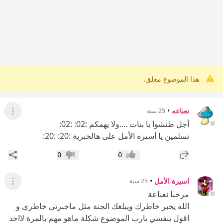
هذا الموضوع مغلق.
نعناعه
•
25 سنة
عرض ال
أجل طنشوا يا بنات ....ولا يهمكم :02: :02:
تسلمين يا أسيرة الأمل على هالخبرية :20: :20:
إضافة رد جديد
مشار
0
0
إعجاب
عدم إعجاب
اسيرة الأمل
•
25 سنة
عرض ال
مرحبا نعناعة
الله يجبر خاطرك ويبلغك الجنة مثل ماجبرتي خاطري و
اقول بنفسي يارب الموضوع شكلة ماهو مهم بالمرة لااحد