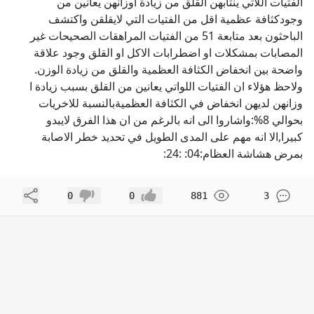
الفتيات اللاتي ينتابهن القلق من زيادة اوزانهن يعانين من
وجودكثافة عظمية اقل من الفتيات التي لايقلقن واكتشف
الباحثون بعد متابعة 51 من الفتيات المراهقات الصحيحات غير
المصابات بمشكلات او اضطرابات الاكل او القلق وجود علاقة
واضحة بين انخفاض الكثافة العظمية والقلق من زيادة الوزن.
ولاحظ هؤلاء ان الفتيات اللواتي يعانين من القلق بسبب زيادة ا
وزانهن لديهن انخفاض في الكثافة العظميةبالنسبة للاخريات
بحوالي 8%:واشاروا الى انه بالرغم من ان هذا الفرق لايبدو
كبيرا,الا انه مهم على المدى الطويل في تحديد خطر الاصابة
بمرض هشاشة العظام:04: :24:
مشاركة
0
0
881
3
إعجاب
عدم إعجاب