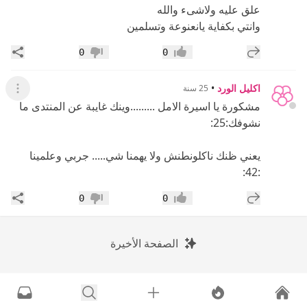
علق عليه ولاشىء والله
وانتي بكفاية يانعنوعة وتسلمين
إضافة رد جديد
مشار
0
0
إعجاب
عدم إعجاب
اكليل الورد
•
25 سنة
عرض ال
مشكورة يا اسيرة الامل .........وينك غايبة عن المنتدى ما
نشوفك:25:
يعني ظنك ناكلونطنش ولا يهمنا شي..... جربي وعلمينا
:42:
إضافة رد جديد
مشار
0
0
إعجاب
عدم إعجاب
الصفحة الأخيرة