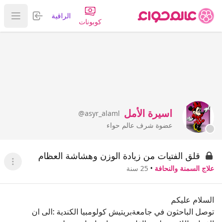
تسجيل الدخول
الراقية
عرض ا
كوبونات
اسيرة الأمل
@asyr_alaml
عضوة شرف عالم حواء
قلق الفتيات من زيادة الوزن وهشاشة العظام
عرض ا
علاج السمنة والنحافة
•
25 سنة
السلام عليكم
توصل الباحثون في جامعةبريتيش كولومبيا الكندية :الى ان