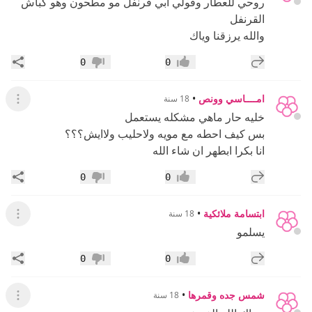
روحي للعطار وقولي ابي قرنفل مو مطحون وهو كباش
القرنفل
والله يرزقنا وياك
إضافة رد جديد
مشار
0
0
إعجاب
عدم إعجاب
امــــاسي وونص
•
18 سنة
عرض ال
خليه حار ماهي مشكله يستعمل
بس كيف احطه مع مويه ولاحليب ولاايش؟؟؟
انا بكرا ابطهر ان شاء الله
إضافة رد جديد
مشار
0
0
إعجاب
عدم إعجاب
ابتسامة ملائكية
•
18 سنة
عرض ال
يسلمو
إضافة رد جديد
مشار
0
0
إعجاب
عدم إعجاب
شمس جده وقمرها
•
18 سنة
عرض ال