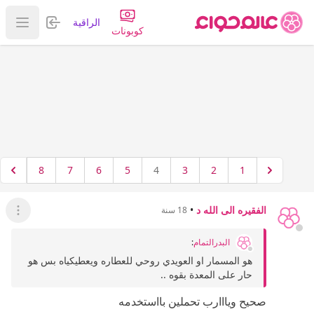
تسجيل الدخول
الراقية
عرض ا
كوبونات
8
7
6
5
4
3
2
1
الفقيره الى الله د
•
18 سنة
عرض ال
البدرالتمام
:
هو المسمار او العويدي روحي للعطاره ويعطيكياه بس هو
حار على المعدة بقوه ..
صحيح ويااارب تحملين بااستخدمه